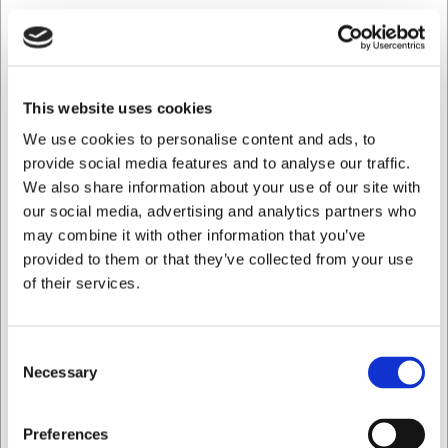
Returret 365 dage*
Hurtig levering fra eget lager
Køb online - byt nemt i butik
100% sikker nethandel
Hjælp og support +45 33 24 11 22
This website uses cookies
We use cookies to personalise content and ads, to
provide social media features and to analyse our traffic.
Information
Specifikationer
Dokumenter
We also share information about your use of our site with
our social media, advertising and analytics partners who
Bella espressokop
may combine it with other information that you’ve
provided to them or that they’ve collected from your use
Bella-kollektionen fra Villeroy & Boch passer perfekt ind i
of their services.
både hjemlige og professionelle køkken- og
restaurantmiljøer. Denne alsidige klassiker af premium
porcelæn udstråler gæstfrihed og løfter helhedsindtrykket
Consent
af enhver bordopstilling. Skab en imponerende
Necessary
Selection
spiseoplevelse med Bella-kollektionens skønhed og
alsidighed. Delene fra Bella er ideelle for dig, der ønsker at
tilføre et strejf af klassisk elegance til kommende
Jeg ønsker at handle som
Preferences
gastronomiske oplevelser.