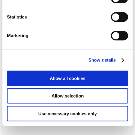
gastronomiske oplevelser.
Privat
Erhverv
Se hele kollektionen her
Statistics
Bestsellers i Alt til servering
Marketing
Show details
Allow all cookies
LARSEN PRIS
LARSEN PRIS
Allow selection
8840626
8840722
Tallerken Ø26,5 cm
Tallerken dyb Ø22,5 cm
Use necessary cookies only
Groovy
Groovy
DKK 34,00
DKK 29,00
/ stk
/ stk
DKK 27,20 ekskl. moms
DKK 23,20 ekskl. moms