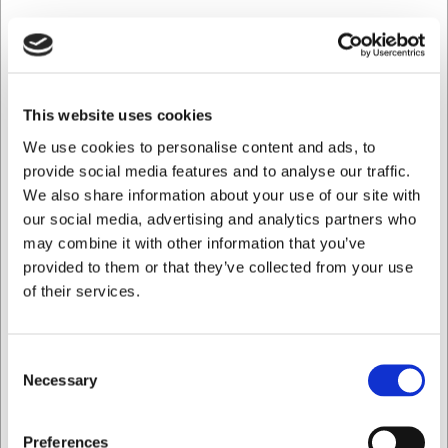
Fri fragt - GLS pakkeshop over 499.- Maks 16 kg.
Returret 365 dage*
Hurtig levering fra eget lager
Køb online - byt nemt i butik
100% sikker nethandel
Hjælp og support +45 33 24 11 22
This website uses cookies
We use cookies to personalise content and ads, to
provide social media features and to analyse our traffic.
Information
Specifikationer
Dokumenter
We also share information about your use of our site with
our social media, advertising and analytics partners who
may combine it with other information that you’ve
Bella underkop
provided to them or that they’ve collected from your use
of their services.
Bella-kollektionen fra Villeroy & Boch passer perfekt ind i
både hjemlige og professionelle køkken- og
restaurantmiljøer. Denne alsidige klassiker af premium
porcelæn udstråler gæstfrihed og løfter helhedsindtrykket
Consent
af enhver bordopstilling. Skab en imponerende
Necessary
Selection
spiseoplevelse med Bella-kollektionens skønhed og
alsidighed. Delene fra Bella er ideelle for dig, der ønsker at
Jeg ønsker at handle som
tilføre et strejf af klassisk elegance til kommende
Preferences