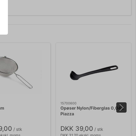
15700600
cm
Opøser Nylon/Fiberglas 0,04 L
Piazza
9,00
DKK 39,00
/ stk
/ stk
ekskl. moms
DKK 31,20 ekskl. moms