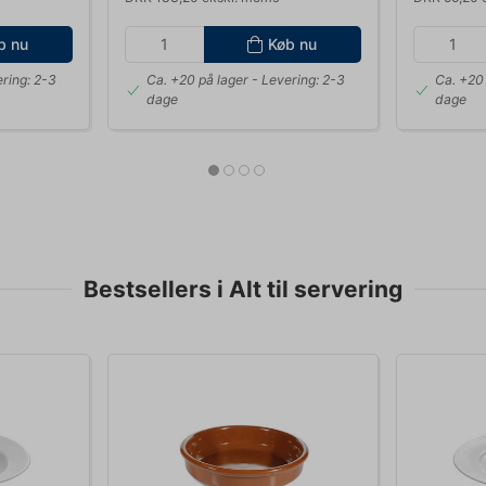
b nu
Køb nu
ring: 2-3
Ca. +20 på lager
- Levering: 2-3
Ca. +20 
dage
dage
Bestsellers i Alt til servering