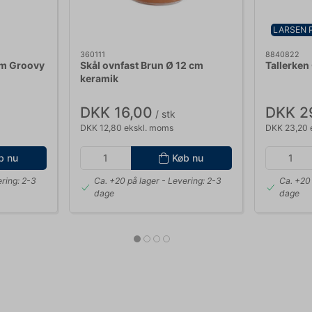
LARSEN 
360111
8840822
cm Groovy
Skål ovnfast Brun Ø 12 cm
Tallerken
keramik
DKK 16,00
DKK 2
/ stk
DKK 12,80 ekskl. moms
DKK 23,20 
b nu
Køb nu
ring: 2-3
Ca. +20 på lager
- Levering: 2-3
Ca. +20 
dage
dage