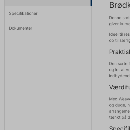
Brødk
Specifikationer
Denne sort
giver kurve
Dokumenter
Ideel til 
op til særl
Praktis
Den sorte f
og let at v
indbydende
Værdifu
Med Weaver 
og duge, h
arrangemen
tænkt på d
Specifi