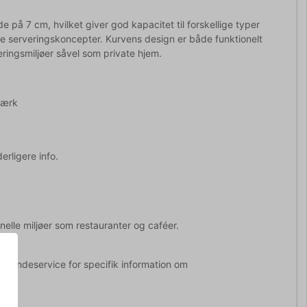
på 7 cm, hvilket giver god kapacitet til forskellige typer
ige serveringskoncepter. Kurvens design er både funktionelt
veringsmiljøer såvel som private hjem.
værk
erligere info.
onelle miljøer som restauranter og caféer.
t kundeservice for specifik information om