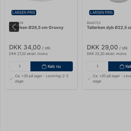
LARSEN PRIS
LARSEN PRIS
8840626
8840722
Tallerken Ø26,5 cm Groovy
Tallerken dyb Ø22,5 
DKK 34,00
DKK 29,00
/ stk
/ stk
DKK 27,20 ekskl. moms
DKK 23,20 ekskl. moms
Køb nu
Kø
Ca. +20 på lager
- Levering: 2-3
Ca. +20 på lager
- Leve
dage
dage