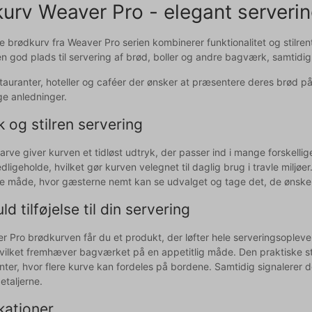
urv Weaver Pro - elegant servering
e brødkurv fra Weaver Pro serien kombinerer funktionalitet og stilr
n god plads til servering af brød, boller og andre bagværk, samtidig 
restauranter, hoteller og caféer der ønsker at præsentere deres brød 
ige anledninger.
k og stilren servering
arve giver kurven et tidløst udtryk, der passer ind i mange forskelli
edligeholde, hvilket gør kurven velegnet til daglig brug i travle milj
 måde, hvor gæsterne nemt kan se udvalget og tage det, de ønsker
ld tilføjelse til din servering
Pro brødkurven får du et produkt, der løfter hele serveringsoplevels
vilket fremhæver bagværket på en appetitlig måde. Den praktiske stø
ter, hvor flere kurve kan fordeles på bordene. Samtidig signalerer 
etaljerne.
kationer