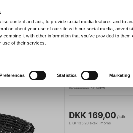
Anmeldelser
s
ise content and ads, to provide social media features and to an
iaster
Søg
rmation about your use of our site with our social media, advertis
 combine it with other information that you’ve provided to them o
 use of their services.
Gryder & Pander
Grill
Køkkenmaskiner
Kokketøj
T
t Ø29 cm H7 cm Weaver Pro
WAS
Preferences
Statistics
Marketing
Brødkurv Sort 
Varenummer:
5074029
DKK 169,00
/ stk
DKK 135,20 ekskl. moms