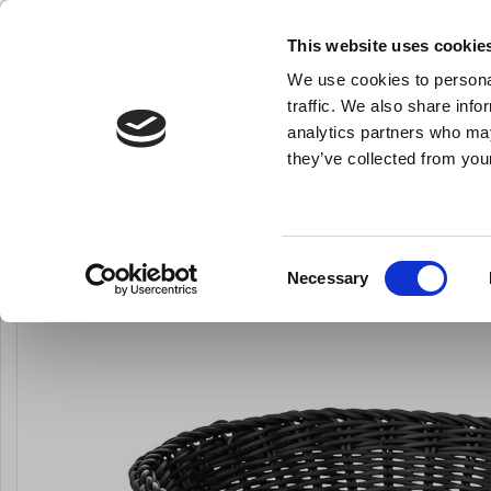
KLUB LARSEN TILMELDING
NY ERHVERVSKUNDE
This website uses cookie
We use cookies to personal
- Køkkenudstyr til professionelle og entus
traffic. We also share info
analytics partners who may
they’ve collected from your
Knive & Strygestål
Bageudstyr
Køkkenredskaber
Brødkurv Sor
Du er her:
Forside
Til servering
Alt til servering
Consent
Necessary
Selection