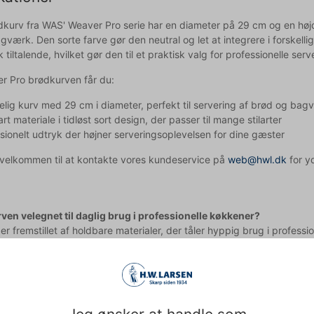
kurv fra WAS' Weaver Pro serie har en diameter på 29 cm og en højde 
værk. Den sorte farve gør den neutral og let at integrere i forskell
 tiltalende, hvilket gør den til et praktisk valg for professionelle ser
 Pro brødkurven får du:
ig kurv med 29 cm i diameter, perfekt til servering af brød og bag
rt materiale i tidløst sort design, der passer til mange stilarter
sionelt udtryk der højner serveringsoplevelsen for dine gæster
d velkommen til at kontakte vores kundeservice på
web@hwl.dk
for yd
ven velegnet til daglig brug i professionelle køkkener?
er fremstillet af holdbare materialer, der tåler hyppig brug i professi
n stables med andre kurve fra samme serie?
 serien er designet med fokus på funktionalitet, men kontakt venligs
uligheder.
pet med teksten og derfor tages der forbehold for fejl.