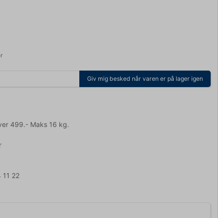
r
Giv mig besked når varen er på lager igen
ver 499.- Maks 16 kg.
r
 11 22