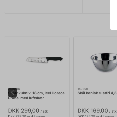
2818518
140290
Santokukniv, 18 cm, Icel Horeca
Skål konisk rustfri 4,3
Prime, med luftskær
DKK 299,00
DKK 169,00
/ stk
/ stk
DKK 239,20 ekskl. moms
DKK 135,20 ekskl. moms