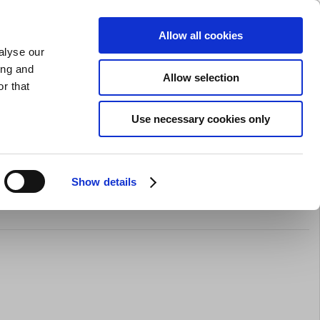
GAVEKORT
INSPIRATION
PRIVAT
ERHVERV
Allow all cookies
alyse our
Indkøbskurv (0)
Gratis levering ved DKK 499
LOG IND
ing and
Allow selection
r that
il servering
Barudstyr
Tilbud
Brands
Slibning
Use necessary cookies only
Show details
Ø29 cm H7 cm Weaver Pro