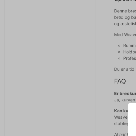
Denne brød
brød og bag
og æstetisk
Med Weaver
Rummel
Holdba
Profes
Du er alti
FAQ
Er brødkur
Ja, kurven 
Kan kurve
Weaver Pro
stablingsm
AI har hjul