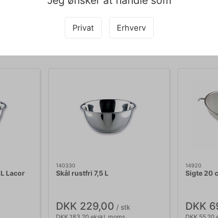
Jeg ønsker at handle som
Privat
Erhverv
Købt sammen med
140330
14920
 L Lacor
Skål rustfri 7,5 L
Sigte 20 
DKK 229,00
DKK 6
/ stk
DKK 183,20 ekskl. moms
DKK 55,20 