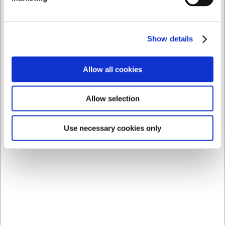
FAQ
Kan glasset tåle opvaskemaskine?
Ja, glasset kan vaskes i opvaskemaskine, men for at
Show details
bevare den flotte farvebelægning længst muligt anbefales
håndvask.
Allow all cookies
Hvad er glassets kapacitet i cl?
Glasset har en kapacitet på 38 cl, hvilket gør det velegnet
til både vand, vin, cocktails og andre drikkevarer.
Allow selection
AI har hjulpet med teksten og derfor tages der forbehold
for fejl.
Use necessary cookies only
Bestsellers i Alt til servering