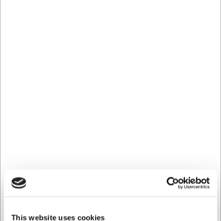
Ideel til både hverdagens måltider og når du dækker op til
særlige anledninger.
Designet til at fremhæve smagen
De lige ydre sider og den trapezformede form er ikke blot
æstetisk tiltalende, men har også en praktisk funktion.
Glassets udformning giver indholdet maksimal
overfladeareal til at ånde, hvilket intensiverer aromaer og
smag - særligt når der hældes mindre mængder i glasset.
Dette gør Power-glasset til et fremragende valg for både
vin, vand, cocktails og andre drikkevarer, hvor du ønsker
at fremhæve smagsoplevelsen.
Prisvindende kvalitet til bordet
Stölzle Power-serien er ikke uden grund prisbelønnet med
både German Design Award og iF Design Award i 2018.
Den organiske farvebelægning i sort/bronze på ydersiden
tilfører et moderne touch til det tidløse design og skaber et
sofistikeret udtryk på bordet. Med en højde på 101 mm og
This website uses cookies