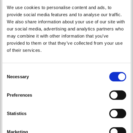
diameter på 62 mm ligger glasset behageligt i hånden og
We use cookies to personalise content and ads, to
har samtidig en stabil base, der reducerer risikoen for
spild.
provide social media features and to analyse our traffic.
We also share information about your use of our site with
Tekniske specifikationer
our social media, advertising and analytics partners who
may combine it with other information that you’ve
Dette Power glas fra Stölzle rummer 38 cl og vejer 150
provided to them or that they’ve collected from your use
gram. Den sorte/bronze farvebelægning på ydersiden er
lavet af organisk materiale, der komplimenterer det klare
of their services.
glas og skaber et elegant udtryk. Glassets trapezformede
design gør det både funktionelt og æstetisk tiltalende,
uanset hvilken type drik du serverer.
Consent
Necessary
Selection
Med Stölzle Power glasset får du:
Prisvindende design der fremhæver drikkens aromaer
Jeg ønsker at handle som
Preferences
Elegant sort/bronze farve der tilfører et moderne
præg
Praktisk størrelse på 38 cl til mange forskellige drikke
Privat
Erhverv
Statistics
Du er altid velkommen til at kontakte vores kundeservice
på
web@hwl.dk
for yderligere info.
Marketing