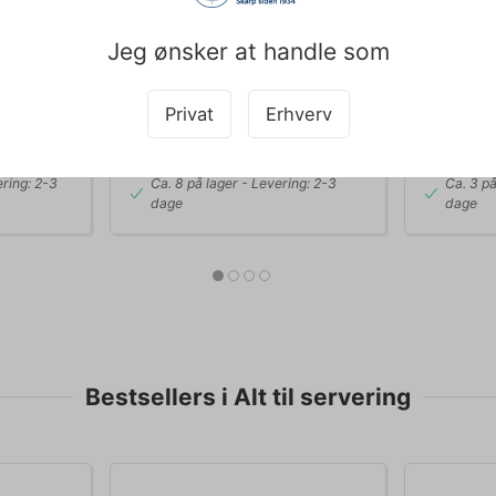
22 cm Matfer
Jeg ønsker at handle som
Før DKK 26
DKK 349,00
DKK 1
/ stk
DKK 279,20 ekskl. moms
DKK 10,40 
Privat
Erhverv
b nu
Køb nu
ring: 2-3
Ca. 8 på lager
- Levering: 2-3
Ca. 3 på
dage
dage
Bestsellers i Alt til servering