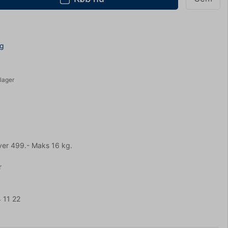
ng
lager
ver 499.- Maks 16 kg.
r
 11 22