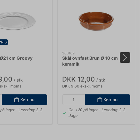
PRIS
360109
 Ø21 cm Groovy
Skål ovnfast Brun Ø 10 cm
keramik
9,00
DKK 12,00
/ stk
/ stk
ekskl. moms
DKK 9,60 ekskl. moms
Køb nu
Køb nu
på lager
- Levering: 2-3
Ca. +20 på lager
- Levering: 2-3
dage