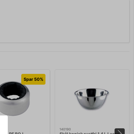
Spar 50%
140190
 ring RF BOJ
Skål konisk rustfri 1,4 L Lacor