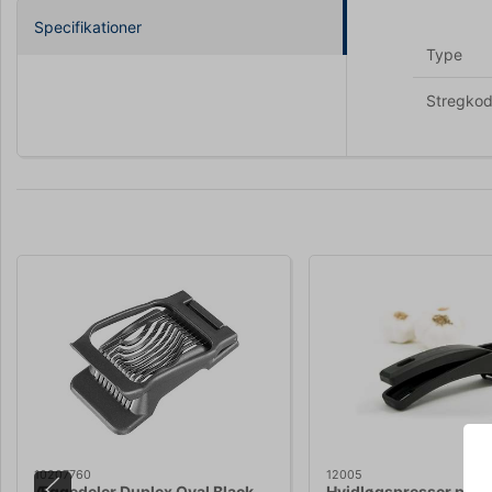
Specifikationer
Type
Stregko
10207760
12005
Æggedeler Duplex Oval Black
Hvidløgspresser plast