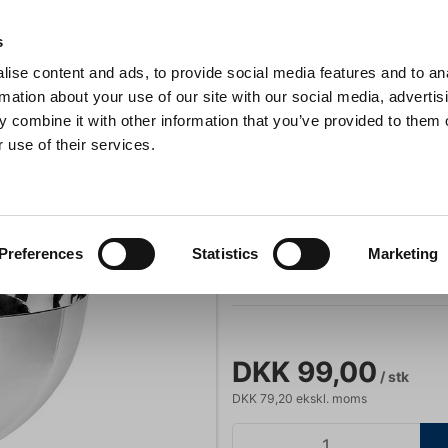
Anmeldelser
s
ise content and ads, to provide social media features and to an
iaster
Søg
rmation about your use of our site with our social media, advertis
 combine it with other information that you’ve provided to them o
 use of their services.
Gryder & Pander
Grill
Køkkenmaskiner
Kokketøj
T
på fod RF 20 cl Ø10 cm
Portionsglas på
Preferences
Statistics
Marketing
Varenummer:
33391
DKK 99,00
/ stk
DKK 79,20 ekskl. moms