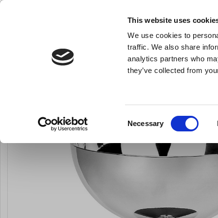
KLUB LARSEN TILMELDING
NY ERHVERVSKUNDE
This website uses cookie
We use cookies to personal
- Køkkenudstyr til professionelle og entus
traffic. We also share info
analytics partners who may
they’ve collected from your
Knive & Strygestål
Bageudstyr
Køkkenredskaber
Portionsglas 
Du er her:
Forside
Til servering
Alt til servering
Consent
Necessary
Selection