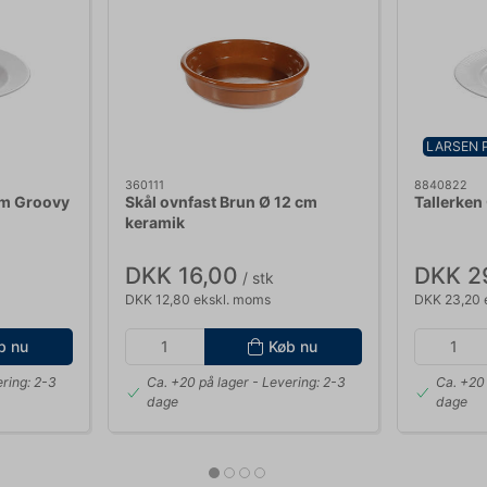
LARSEN 
360111
8840822
cm Groovy
Skål ovnfast Brun Ø 12 cm
Tallerken
keramik
DKK 16,00
DKK 2
/ stk
DKK 12,80 ekskl. moms
DKK 23,20 
b nu
Køb nu
ring: 2-3
Ca. +20 på lager
- Levering: 2-3
Ca. +20 
dage
dage