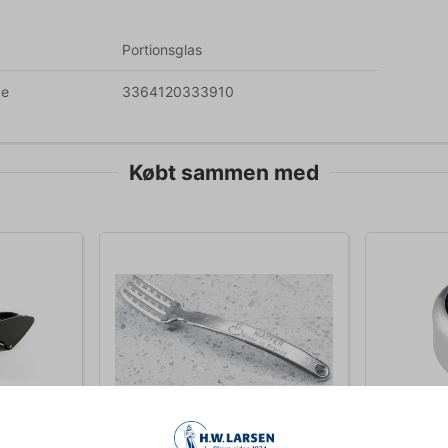
Portionsglas
de
3364120333910
Købt sammen med
121100
1219201
 sort
Fiskeskælsskraber Aluminium
Anti dryp