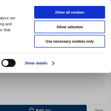
GAVEKORT
INSPIRATION
PRIVAT
ERHVERV
Allow all cookies
alyse our
Indkøbskurv (0)
Gratis levering ved DKK 499
LOG IND
ing and
Allow selection
r that
il servering
Barudstyr
Tilbud
Brands
Slibning
Use necessary cookies only
 fod RF 20 cl Ø10 cm
Show details
Køb nu
Gem