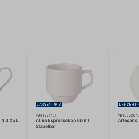
LARSEN PRIS
LARSEN PR
VB42931451
VB4025264
.4 0,25 L
Afina Espressokop 60 ml
Artesano 
Stabelbar