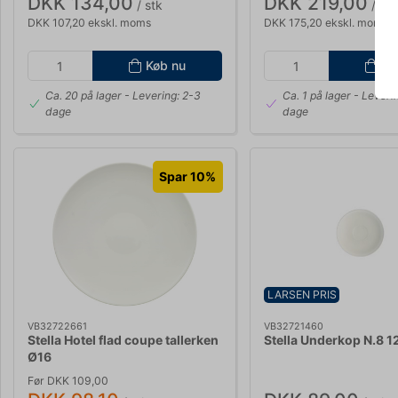
DKK 134,00
DKK 219,00
/ stk
/ stk
DKK 107,20 ekskl. moms
DKK 175,20 ekskl. moms
Køb nu
Kø
Ca. 20 på lager
- Levering: 2-3
Ca. 1 på lager
- Leveri
dage
dage
Spar 10%
LARSEN PRIS
VB32722661
VB32721460
Stella Hotel flad coupe tallerken
Stella Underkop N.8 
Ø16
Før DKK 109,00