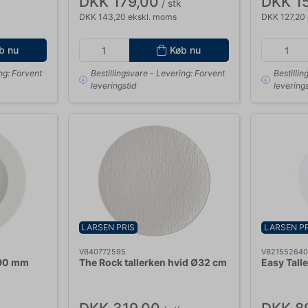
DKK 179,00
DKK 1
/ stk
DKK 143,20 ekskl. moms
DKK 127,20
b nu
Køb nu
ng: Forvent
Bestillingsvare
- Levering: Forvent
Bestillin
leveringstid
leverings
LARSEN PRIS
LARSEN PR
VB40772595
VB2155264
290 mm
The Rock tallerken hvid Ø32 cm
Easy Tall