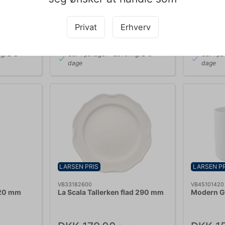
DKK 332,10
DKK 1
/ stk
DKK 265,68 ekskl. moms
DKK 123,20
Privat
Erhverv
b nu
Køb nu
ng: 2-3
Ca. 4 på lager
- Levering: 2-3
Ca. 1 på
dage
dage
LARSEN PRIS
LARSEN PR
VB33182600
VB45101420
120 mm
La Scala Tallerken flad 290 mm
Modern G