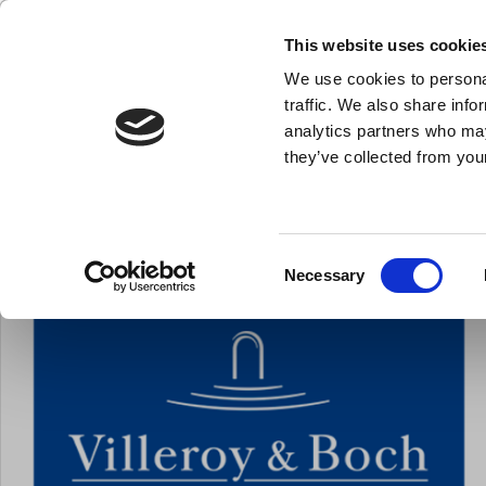
KLUB LARSEN TILMELDING
NY ERHVERVSKUNDE
This website uses cookie
We use cookies to personal
- Køkkenudstyr til professionelle og entus
traffic. We also share info
analytics partners who may
they’ve collected from your
Knive & Strygestål
Bageudstyr
Køkkenredskaber
Du er her:
Forside
Brands
Villeroy & Boch
Consent
Necessary
Selection