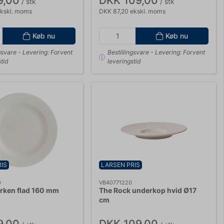
9,00
DKK 109,00
/ stk
/ stk
ekskl. moms
DKK 87,20 ekskl. moms
Køb nu
Køb nu
gsvare
- Levering: Forvent
Bestillingsvare
- Levering: Forvent
tid
leveringstid
IS
LARSEN PRIS
0
VB40771220
lerken flad 160 mm
The Rock underkop hvid Ø17
cm
9,00
DKK 109,00