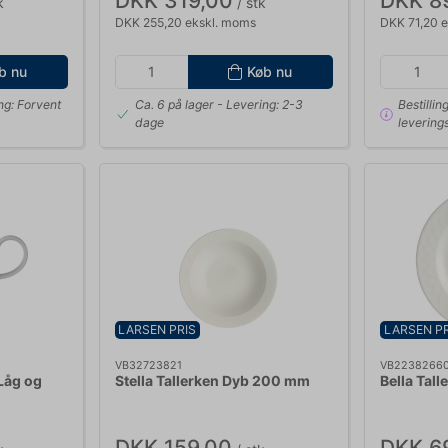
DKK 319,00
DKK 8
k
/ stk
DKK 255,20 ekskl. moms
DKK 71,20 
b nu
Køb nu
ng: Forvent
Ca. 6 på lager
- Levering: 2-3
Bestillin
dage
leverings
LARSEN PRIS
LARSEN PR
VB32723821
VB2238266
Låg og
Stella Tallerken Dyb 200 mm
Bella Tal
DKK 159,00
DKK 6