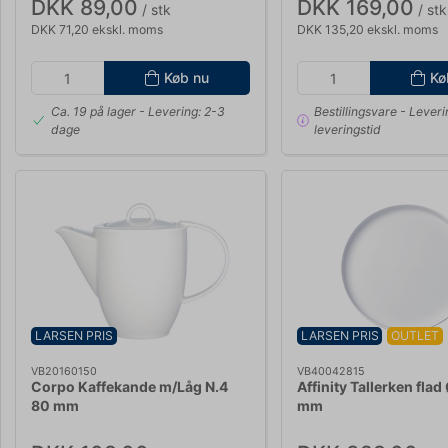
DKK 89,00
DKK 169,00
/ stk
/ stk
DKK 71,20 ekskl. moms
DKK 135,20 ekskl. moms
Køb nu
Kø
Ca. 19 på lager
- Levering: 2-3
Bestillingsvare
- Leveri
dage
leveringstid
LARSEN PRIS
LARSEN PRIS
OUTLET
VB20160150
VB40042815
Corpo Kaffekande m/Låg N.4
Affinity Tallerken flad
80 mm
mm