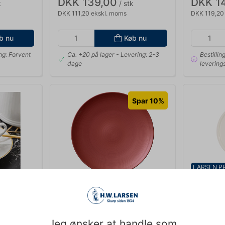
DKK 139,00
DKK 1
k
/ stk
DKK 111,20 ekskl. moms
DKK 119,20
b nu
Køb nu
ng: Forvent
Ca. +20 på lager
- Levering: 2-3
Bestillin
dage
leverings
Spar 10%
LARSEN PR
VB40702621
VB4025263
/Hank 220
Copper Glow Tallerken Kobber
Artesano 
Ø 290 mm
Før DKK 369,00
Jeg ønsker at handle som