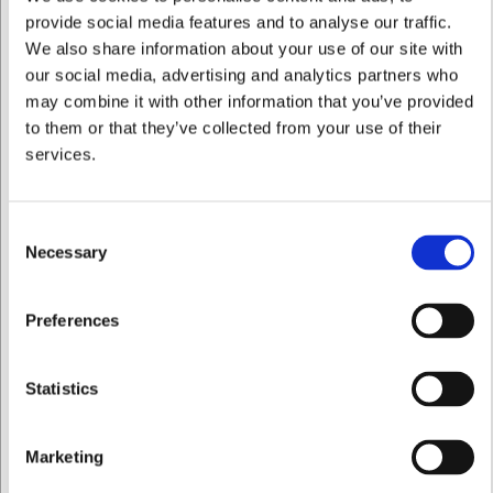
Varimixer, Electrolux, Maxima og
provide social media features and to analyse our traffic.
Kenwood
We also share information about your use of our site with
our social media, advertising and analytics partners who
Mærket fortæller ofte mere om maskinen end databladet. Her
may combine it with other information that you’ve provided
er de fire producenter, der bærer sortimentet — og hvem de
to them or that they’ve collected from your use of their
hver især passer til.
services.
Varimixer — dansk håndværk til
professionelle
Consent
Varimixer er en dansk producent, der har bygget professionelle
Necessary
Selection
røremaskiner i generationer. Teddy-serien er den kompakte
bordmodel, der har fundet vej til både professionelle køkkener
Jeg ønsker at handle som
og ambitiøse hjemmebagere — en Teddy røremaskine
Preferences
kombinerer professionel byggekvalitet med et format, der kan
stå på bordet. Kodiak- og AR-serierne er de større maskiner til
Privat
Erhverv
køkkener med daglig produktion.
Statistics
Electrolux og Dito-Electrolux —
Marketing
storkøkkenets arbejdsheste