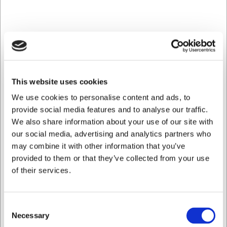
Knivens samlede konstruktion sikrer en perfekt
vægtfordeling, der giver dig kontrol og præcision i alle
skærebevægelser. Med sin alsidighed kan denne
kokkekniv bruges til alt fra finhakkning af urter til
udskæring af kød.
Vigtige fordele ved SENJEN Hammer Kokkekniv:
VG10-stål med 67 lag sikrer langvarig skarphed og
This website uses cookies
holdbarhed
We use cookies to personalise content and ads, to
Hamret overflade reducerer friktion for mere præcise
provide social media features and to analyse our traffic.
snit
We also share information about your use of our site with
G10-skæfte giver sikkert greb og fremragende
holdbarhed
our social media, advertising and analytics partners who
may combine it with other information that you’ve
Du er altid velkommen til at kontakte vores kundeservice
provided to them or that they’ve collected from your use
på
web@hwl.dk
for yderligere info.
of their services.
Ofte stillede spørgsmål
Hvordan vedligeholder jeg min SENJEN Hammer
Consent
kokkekniv?
Necessary
Selection
Vask altid kniven i hånden med mild sæbe og tør den