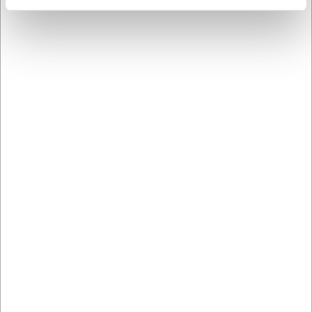
901125
901175
Pyntekniv, 12,5 cm,
Santokukniv, 17,5 cm,
Senjen Hammer
Senjen Hammer
DKK 549,00
DKK 999,00
/ stk
/ stk
DKK 439,20 ekskl. moms
DKK 799,20 ekskl. moms
Køb nu
Køb nu
Ca. +20 på lager
-
Ca. 1 på lager
- Levering:
Levering: 2-3 dage
2-3 dage