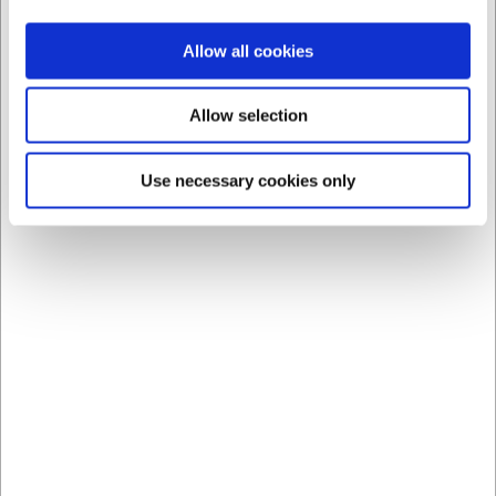
Vi står desuden klar til at hjælpe med at gøre jeres køkken
færdigt. Vi tegner, måler og skaber de perfekte rammer for jer -
Allow all cookies
sammen med jer. Fra vaske, borde, hylder og reoler - til de
store maskiner. Vi vil gerne være jeres totalløsning, så I kan
lægge kræfterne på at bruge jeres nye faciliteter.
Allow selection
Se vores storkøkkeninventar her >>
Use necessary cookies only
Har du spørgsmål om et køb?
Hvis du har spørgsmål om vores produkters størrelse, kapacitet
eller noget helt tredje, er du velkommen til at kontakte os med
dine spørgsmål. Vores velinformerede
kundeservicemedarbejdere sidder klar til at besvare alle
spørgsmål og give den rådgivning, du har brug for.
Kontakt kundeservice her >>
Ekstra lang returret
Vi er stolte af at tilbyde 365 dages returret i tilfælde af, at den
vare, du har købt hos os ikke lever op til forventningerne.