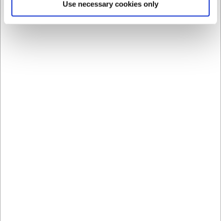
Use necessary cookies only
197120
440
Keramisk Strygestål 20
Pincet 30 cm rustfri
cm Rød Sieger
Før DKK 1.599,00
DKK 1.123,75
DKK 129,00
/ stk
/ stk
DKK 899,00 ekskl. moms
DKK 103,20 ekskl. moms
Køb nu
Køb nu
Ca. +20 på lager
-
Ikke på lager
Levering: 2-3 dage