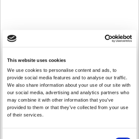
adgang til alle dine knive. Det brune læder er ikke kun
æstetisk tiltalende, men også praktisk, da det er
modstandsdygtigt over for pletter og let at vedligeholde
med almindelig læderpleje. Efter brug kan mappen nemt
rulles sammen igen og sikres med den integrerede
lukkemekanisme.
Tekniske specifikationer
Rullemappen måler 42,5 x 43,5 cm, hvilket giver rigelig
This website uses cookies
plads til de fleste knivstørrelser. Den har syv dedikerede
We use cookies to personalise content and ads, to
knivrum samt en 12 cm ekstra dyb lomme til
provide social media features and to analyse our traffic.
småredskaber. Fremstillet i holdbart, brunt læder, der både
We also share information about your use of our site with
ser professionelt ud og holder i mange år. Designet er
gennemtænkt til daglig brug i krævende køkkenmiljøer.
our social media, advertising and analytics partners who
may combine it with other information that you’ve
Med Karl Frank rullemappen får du: - Sikker opbevaring af
provided to them or that they’ve collected from your use
op til syv værdifulde knive - Ekstra lomme til
of their services.
småredskaber og tilbehør - Holdbart læder der patinerer
smukt med tiden
Du er altid velkommen til at kontakte vores kundeservice
Consent