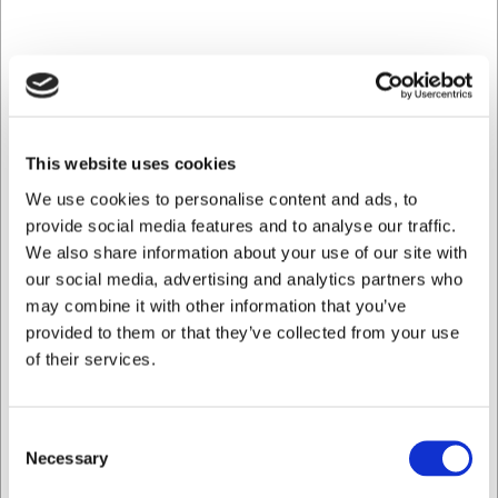
Med denne Granton skinkekniv får du:
Præcisionsskæring med luftskær der forhindrer kødet
i at klistre til klingen
Holdbart Sheffield-stål med 56 HRC hårdhed for
langvarig skarphed
Ergonomisk træskaft der sikrer komfortabel
This website uses cookies
håndtering ved længere tids brug
We use cookies to personalise content and ads, to
Du er altid velkommen til at kontakte vores kundeservice
provide social media features and to analyse our traffic.
på
web@hwl.dk
for yderligere info.
We also share information about your use of our site with
Ofte stillede spørgsmål
our social media, advertising and analytics partners who
may combine it with other information that you’ve
Kan jeg bruge skinkekniven til andet end
provided to them or that they’ve collected from your use
skinke?
of their services.
Ja, skinkekniven er velegnet til alle typer charcuteri og
pålæg, hvor du ønsker tynde, ensartede skiver. Den
Consent
fungerer også godt til større stykker kød og fiskefileter.
Necessary
Selection
Hvordan vedligeholder jeg bedst min