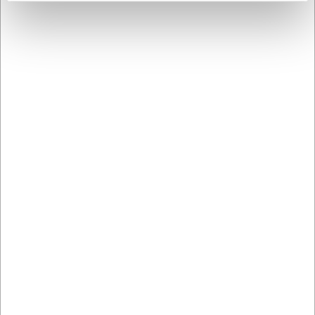
36625
10176
Universalkniv, 25 cm,
Stænklåg RF 32 cm
Granton, Træskæfte
DKK 449,00
DKK 149,00
/ stk
/ stk
DKK 359,20 ekskl. moms
DKK 119,20 ekskl. moms
Køb nu
Køb nu
Ca. 14 på lager
- Levering:
Ca. +20 på lager
-
2-3 dage
Levering: 2-3 dage
Bestsellers i Alle knive