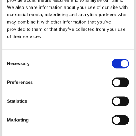
We also share information about your use of our site with
Kan stegegaflen tåle opvaskemaskine?
our social media, advertising and analytics partners who
Ja, stegegaflen er fremstillet af plast, der kan vaskes i
may combine it with other information that you’ve
opvaskemaskine for nem rengøring.
provided to them or that they’ve collected from your use
Er stegegaflen velegnet til non-stick overflader?
of their services.
Ja, plastmaterialet er skånsomt mod non-stick
belægninger og ridser ikke overfladen.
AI har hjulpet med teksten og derfor tages der forbehold
Consent
for fejl.
Necessary
Selection
Jeg ønsker at handle som
Preferences
Købt sammen med
Privat
Erhverv
Statistics
Marketing