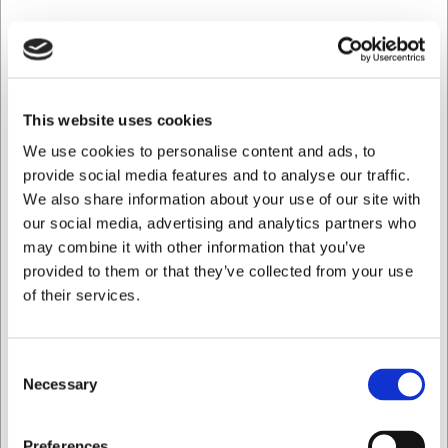
kontrol over konsistensen. Rengøringen er enkel -
blenderen skal blot skylles under varmt vand efter brug,
og alle tilbehørsdele tåler opvaskemaskine. Stavblenderen
absorberer hverken lugt eller farve fra ingredienserne.
Komplet pakke med omfattende
This website uses cookies
tilbehør
We use cookies to personalise content and ads, to
provide social media features and to analyse our traffic.
I pakken medfølger multipurpose kniv, blenderskive,
We also share information about your use of our site with
piskeskive, anthracite stand, sort processor samt en 1000
ml kande med låg. Dette giver dig alt, hvad du behøver for
our social media, advertising and analytics partners who
at udnytte stavblenderens mange funktioner optimalt.
may combine it with other information that you’ve
Bamix-appen giver dig desuden adgang til inspirerende
provided to them or that they’ve collected from your use
opskrifter, der udnytter maskinens alsidighed.
of their services.
Med Bamix Swissline stavblenderen får du:
• En kraftfuld 200W AC-motor, der klarer selv krævende
køkkenopgaver
Consent
• Mulighed for at bruge blenderen direkte i varme gryder
Necessary
Selection
• Et komplet sæt tilbehør, der gør maskinen til en alsidig
køkkenhjælper
Jeg ønsker at handle som
Preferences