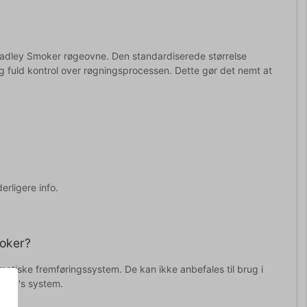
Bradley Smoker røgeovne. Den standardiserede størrelse
g fuld kontrol over røgningsprocessen. Dette gør det nemt at
erligere info.
moker?
matiske fremføringssystem. De kan ikke anbefales til brug i
dley's system.