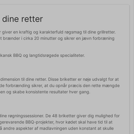
 dine retter
giver en kraftig og karakterfuld røgsmag til dine grillretter.
ket brænder i cirka 20 minutter og sikrer en jævn forbræning
rikansk BBQ og langtidsrøgede specialiteter.
mension til dine retter. Disse briketter er nøje udvalgt for at
rede forbrænding sikrer, at du opnår præcis den rette mængde
sen og skabe konsistente resultater hver gang.
ne røgningssessioner. De 48 briketter giver dig mulighed for
ængerevarende BBQ-projekter, hvor kødet skal have tid til at
på andre aspekter af madlavningen uden konstant at skulle