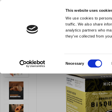
KLUB LARSEN TILMELDING
NY ERHVERVSKUNDE
This website uses cookie
We use cookies to personal
- Køkkenudstyr til professionelle og entus
traffic. We also share info
analytics partners who may
they’ve collected from your
Knive & Strygestål
Bageudstyr
Køkkenredskaber
Du er her:
Forside
Køkkenmaskiner og inventar
Alle køkkenmaskine
Consent
Necessary
LARSEN PRIS
Selection