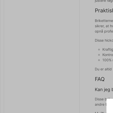
justere røg
Praktis
Brikettern
sikrer, at
opnå profes
Disse hicko
Krafti
Kontro
100% n
Du er alti
FAQ
Kan jeg 
Disse brik
andre type