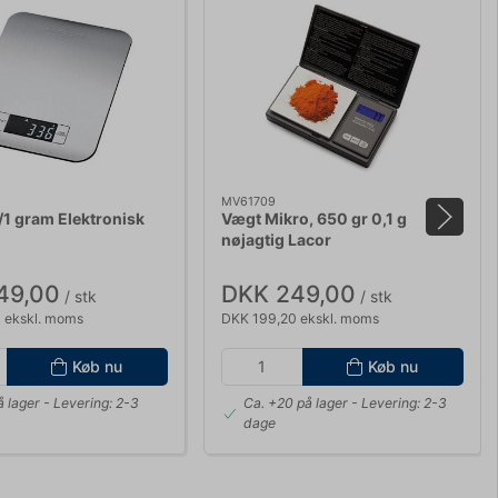
MV61709
1 gram Elektronisk
Vægt Mikro, 650 gr 0,1 g
nøjagtig Lacor
49,00
DKK 249,00
/ stk
/ stk
 ekskl. moms
DKK 199,20 ekskl. moms
Køb nu
Køb nu
å lager
- Levering: 2-3
Ca. +20 på lager
- Levering: 2-3
dage