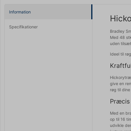
Information
Hicko
Specifikationer
Bradley Smo
Med 48 stk.
uden tilsæt
Ideel til r
Kraftfu
Hickorytræe
give en re
røg til di
Præcis
Med en bræ
op til 16 t
udvikle de