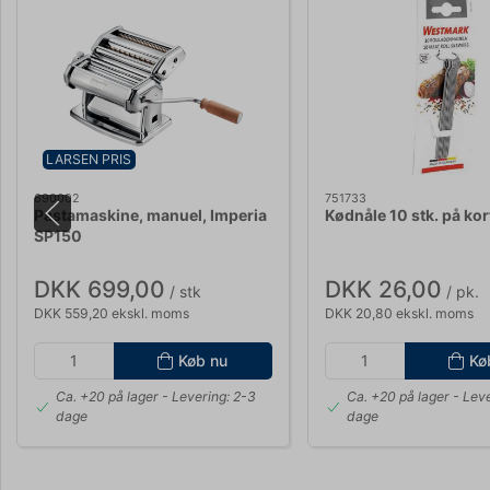
LARSEN PRIS
690002
751733
Pastamaskine, manuel, Imperia
Kødnåle 10 stk. på kor
SP150
DKK 699,00
DKK 26,00
/ stk
/ pk.
DKK 559,20 ekskl. moms
DKK 20,80 ekskl. moms
Køb nu
Kø
Ca. +20 på lager
- Levering: 2-3
Ca. +20 på lager
- Leve
dage
dage