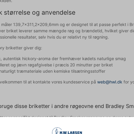
kilden.
k størrelse og anvendelse
e måler 139,7x311,2x209,6mm og er designet til at passe perfekt i 
 hver briket leverer samme mængde røg og brændetid, hvilket giver di
sionelle resultater, selv hvis du er relativt ny til røgning.
ry briketter giver dig:
g, autentisk hickory-aroma der fremhæver kødets naturlige smag
lleret og jævn røgafgivelse i præcis 20 minutter per briket
aturligt træmateriale uden kemiske tilsætningsstoffer
d velkommen til at kontakte vores kundeservice på
web@hwl.dk
for yd
bruge disse briketter i andre røgeovne end Bradley S
etter er specifikt designet til Bradley Smoker røgeovne og deres auto
r røgeovne, da deres form og brændingsegenskaber er tilpasset Bra