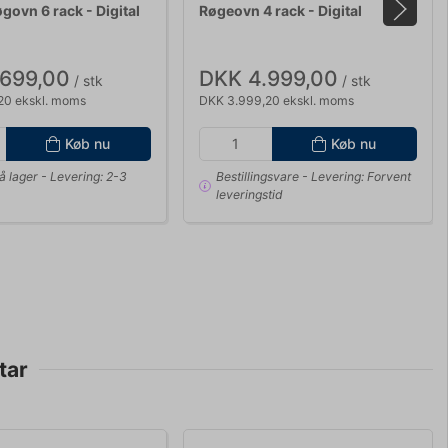
govn 6 rack - Digital
Røgeovn 4 rack - Digital
.699,00
DKK 4.999,00
/ stk
/ stk
20 ekskl. moms
DKK 3.999,20 ekskl. moms
Køb nu
Køb nu
å lager
- Levering: 2-3
Bestillingsvare
- Levering: Forvent
leveringstid
tar