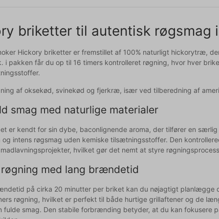
ry briketter til autentisk røgsmag i
ker Hickory briketter er fremstillet af 100% naturligt hickorytræ, der 
 i pakken får du op til 16 timers kontrolleret røgning, hvor hver bri
ningsstoffer.
øgning af oksekød, svinekød og fjerkræ, især ved tilberedning af ame
ld smag med naturlige materialer
t er kendt for sin dybe, baconlignende aroma, der tilfører en særlig di
n og intens røgsmag uden kemiske tilsætningsstoffer. Den kontrolle
ne madlavningsprojekter, hvilket gør det nemt at styre røgningsproces
 røgning med lang brændetid
ndetid på cirka 20 minutter per briket kan du nøjagtigt planlægge di
imers røgning, hvilket er perfekt til både hurtige grillaftener og de l
n fulde smag. Den stabile forbrænding betyder, at du kan fokusere 