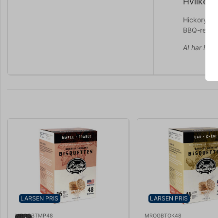
Hvilke k
Hickory-sm
BBQ-retter
AI har hjul
LARSEN PRIS
LARSEN PRIS
MROGBTMP48
MROGBTOK48