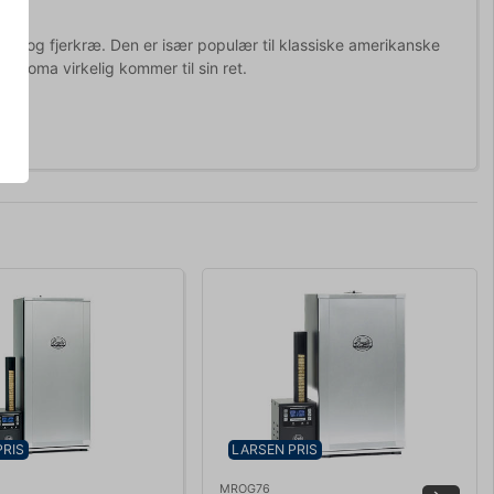
ød og fjerkræ. Den er især populær til klassiske amerikanske
 aroma virkelig kommer til sin ret.
PRIS
LARSEN PRIS
MROG76