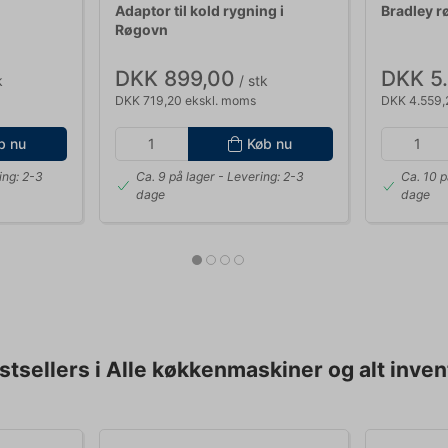
Adaptor til kold rygning i
Bradley rø
Røgovn
DKK 899,00
DKK 5
k
/ stk
DKK 719,20 ekskl. moms
DKK 4.559,
b nu
Køb nu
ing: 2-3
Ca. 9 på lager
- Levering: 2-3
Ca. 10 p
dage
dage
stsellers i Alle køkkenmaskiner og alt inven