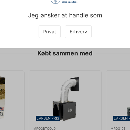
ødretter passer hickory-smagen bedst til?
agen er særligt velegnet til kraftigere kødtyper som oksekød, svinek
Jeg ønsker at handle som
 som pulled pork, spareribs og brisket, hvor den dybe, baconlignende
pet med teksten og derfor tages der forbehold for fejl.
Privat
Erhverv
Købt sammen med
LARSEN PRIS
LARSEN 
MROGBTCOLD
MROG108