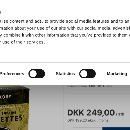
Anmeldelser
s
ise content and ads, to provide social media features and to an
iaster
Søg
rmation about your use of our site with our social media, advertis
 combine it with other information that you’ve provided to them o
 use of their services.
Gryder & Pander
Grill
Køkkenmaskiner
Kokketøj
T
Briketter Hickory 48 stk
r og alt inventar
Bradley Smoker
Preferences
Statistics
Marketing
Briketter Hicko
Varenummer:
MROGBTHC48
DKK 249,00
/ stk
DKK 199,20 ekskl. moms