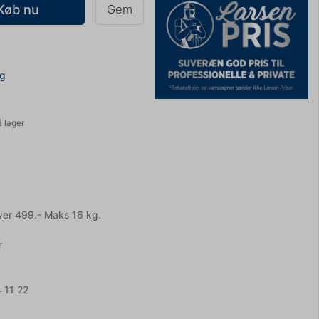
Køb nu
Gem
ng
å lager
ver 499.- Maks 16 kg.
r
 11 22