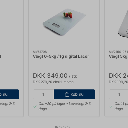
MV61708
MV21501061
t
Vægt 0-5kg / 1g digital Lacor
Vægt 5kg/
DKK 349,00
DKK 2
/ stk
DKK 279,20 ekskl. moms
DKK 199,20
b nu
Køb nu
ring: 2-3
Ca. +20 på lager
- Levering: 2-3
Ca. 11 p
dage
dage