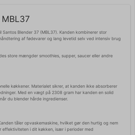
er MBL37
l til Santos Blender 37 (MBL37). Kanden kombinerer stor
håndtering af fødevarer og lang levetid selv ved intensiv brug
eredes store mængder smoothies, supper, saucer eller andre
ionelle køkkener. Materialet sikrer, at kanden ikke absorberer
lberedninger. Med en vægt på 2308 gram har kanden en solid
v når du blender hårde ingredienser.
r. Kanden tåler opvaskemaskine, hvilket gør den hurtig og nem
 effektiviteten i dit køkken, især i perioder med