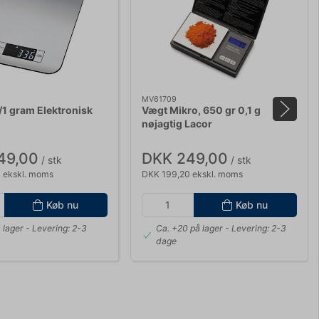
MV61709
1 gram Elektronisk
Vægt Mikro, 650 gr 0,1 g
nøjagtig Lacor
49,00
DKK 249,00
/ stk
/ stk
 ekskl. moms
DKK 199,20 ekskl. moms
Køb nu
Køb nu
 lager
- Levering: 2-3
Ca. +20 på lager
- Levering: 2-3
dage