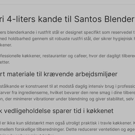
ri 4-liters kande til Santos Blend
ers blenderkande i rustfrit stål er designet specifikt som reservede
ed holdbarhed gennem sit robuste rustfri stål, der sikrer hygiejnisk 
kkener.
rofessionelle køkkener, restauranter og cafeer, hvor der dagligt tilb
etter.
t materiale til krævende arbejdsmiljøer
 stålkande er konstrueret til at modstå daglig intensiv brug i profess
r farver fra ingredienserne, hvilket bevarer den rene smag i dine ti
n, der minimerer vibrationer under blendning og giver stabilitet, sel
k vedligeholdelse sparer tid i køkkenet
ål er ikke kun slidstærkt men også utroligt praktisk i travle køkkene
mellem forskellige tilberedninger. Dette reducerer ventetiden og øger