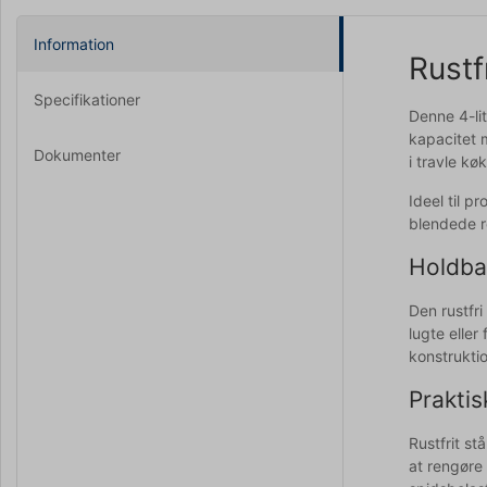
Information
Rustf
Specifikationer
Denne 4-lit
kapacitet m
Dokumenter
i travle kø
Ideel til p
blendede r
Holdbar
Den rustfri
lugte elle
konstruktio
Praktis
Rustfrit st
at rengøre 