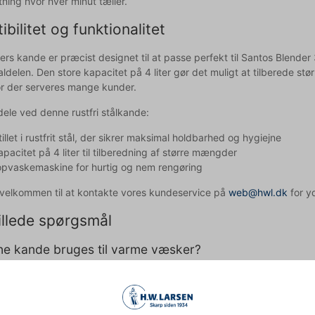
ning hvor hver minut tæller.
bilitet og funktionalitet
ers kande er præcist designet til at passe perfekt til Santos Blender
ldelen. Den store kapacitet på 4 liter gør det muligt at tilberede stør
vor der serveres mange kunder.
dele ved denne rustfri stålkande:
illet i rustfrit stål, der sikrer maksimal holdbarhed og hygiejne
apacitet på 4 liter til tilberedning af større mængder
opvaskemaskine for hurtig og nem rengøring
d velkommen til at kontakte vores kundeservice på
web@hwl.dk
for yd
illede spørgsmål
e kande bruges til varme væsker?
t stål tåler både varme og kolde væsker, hvilket gør kanden velegnet 
ved jeg, om denne kande passer til min blender?