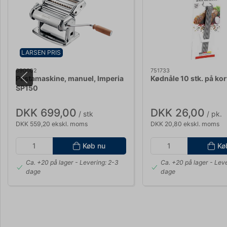
LARSEN PRIS
690002
751733
Pastamaskine, manuel, Imperia
Kødnåle 10 stk. på kor
SP150
DKK 699,00
DKK 26,00
/ stk
/ pk.
DKK 559,20 ekskl. moms
DKK 20,80 ekskl. moms
Køb nu
Kø
Ca. +20 på lager
- Levering: 2-3
Ca. +20 på lager
- Leve
dage
dage