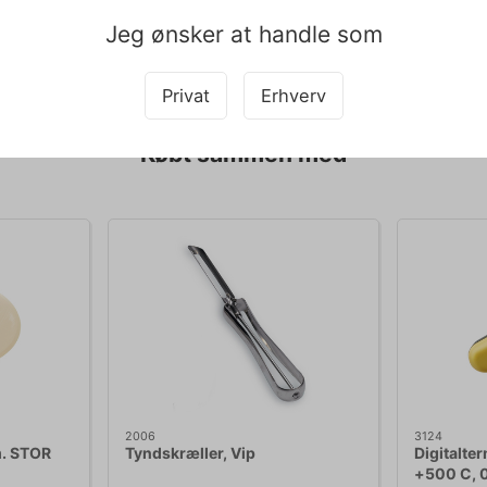
e er specifikt designet som reservedel til Santos Blender model 37 
Jeg ønsker at handle som
pet med teksten og derfor tages der forbehold for fejl.
Privat
Erhverv
Købt sammen med
2006
3124
m. STOR
Tyndskræller, Vip
Digitalte
+500 C, 0