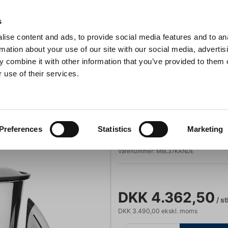
Anmeldelser
s
ise content and ads, to provide social media features and to an
iaster
Søg
rmation about your use of our site with our social media, advertis
 combine it with other information that you’ve provided to them o
 use of their services.
Gryder & Pander
Grill
Køkkenmaskiner
Kokketøj
T
Kande 4 ltr RF til MBL37
r og alt inventar
Santos
Preferences
Statistics
Marketing
Kande 4 ltr RF 
Varenummer:
MBL37KANDE
DKK 4.362,50
/ st
DKK 3.490,00 ekskl. moms