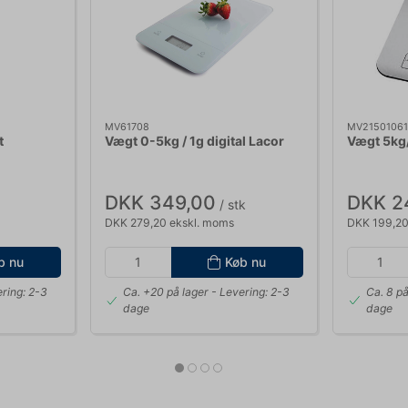
MV61708
MV21501061
t
Vægt 0-5kg / 1g digital Lacor
Vægt 5kg/
DKK 349,00
DKK 2
/ stk
DKK 279,20 ekskl. moms
DKK 199,20
b nu
Køb nu
ring: 2-3
Ca. +20 på lager
- Levering: 2-3
Ca. 8 på
dage
dage