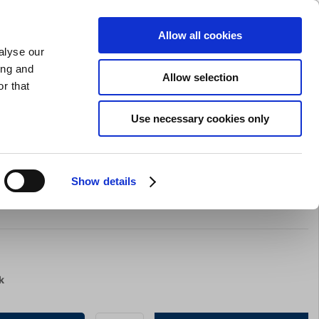
GAVEKORT
INSPIRATION
PRIVAT
ERHVERV
Allow all cookies
alyse our
Indkøbskurv (0)
Gratis levering ved DKK 499
LOG IND
ing and
Allow selection
r that
il servering
Barudstyr
Tilbud
Brands
Slibning
Use necessary cookies only
Show details
til MBL37
k