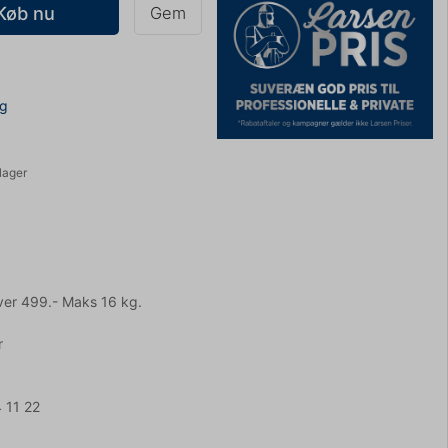
Køb nu
Gem
ng
lager
ver 499.- Maks 16 kg.
r
 11 22