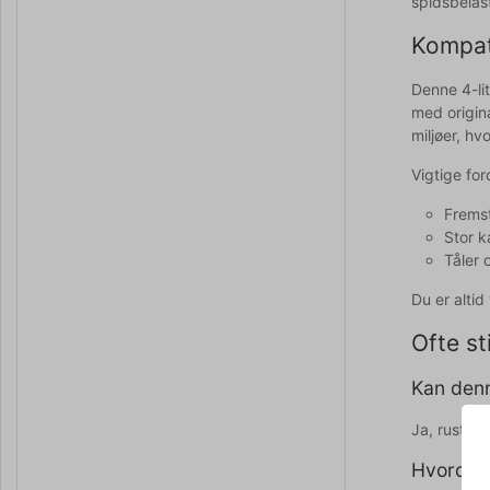
spidsbelast
Kompati
Denne 4-lit
med origina
miljøer, h
Vigtige for
Fremst
Stor k
Tåler 
Du er alti
Ofte st
Kan denn
Ja, rustfri
Hvordan 