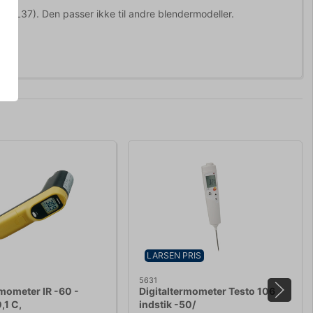
(MBL37). Den passer ikke til andre blendermodeller.
LARSEN PRIS
5631
rmometer IR -60 -
Digitaltermometer Testo 106
,1 C,
indstik -50/