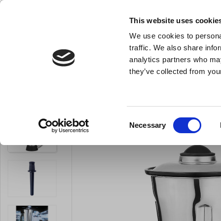
KLUB LARSEN TILMELDING
NY ERHVERVSKUNDE
This website uses cookie
We use cookies to personal
- Køkkenudstyr til professionelle og entus
traffic. We also share info
analytics partners who may
they’ve collected from your
Knive & Strygestål
Bageudstyr
Køkkenredskaber
Du er her:
Forside
Køkkenmaskiner og inventar
Alle køkkenmaskine
Consent
Necessary
LARSEN PRIS
Selection