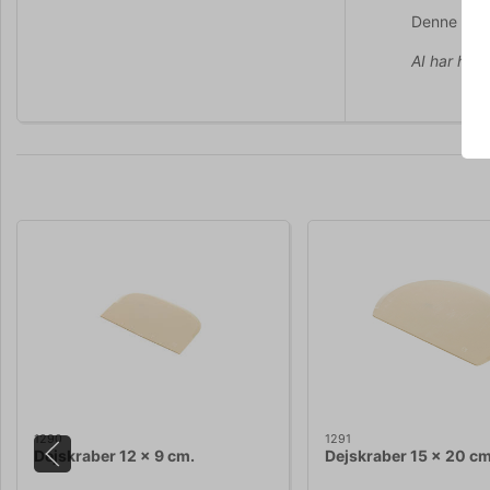
Denne kand
AI har hjul
1290
1291
Dejskraber 12 x 9 cm.
Dejskraber 15 x 20 c