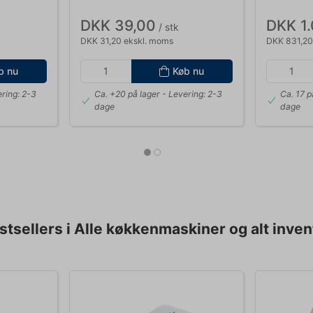
DKK 39,00
DKK 1
/ stk
DKK 31,20 ekskl. moms
DKK 831,20
b nu
Køb nu
ring: 2-3
Ca. +20 på lager
- Levering: 2-3
Ca. 17 p
dage
dage
stsellers i Alle køkkenmaskiner og alt inven