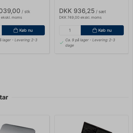
.039,00
DKK 936,25
/ stk
/ sæt
 ekskl. moms
DKK 749,00 ekskl. moms
Køb nu
Køb nu
å lager
- Levering: 2-3
Ca. 9 på lager
- Levering: 2-3
dage
tar