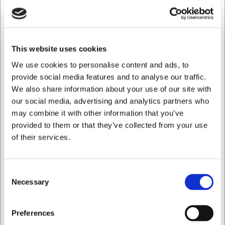
madlavningen.
Hurtig og jævn varmefordeling
De 2200W sikrer hurtig opvarmning og stabil temperatur
This website uses cookies
under hele tilberedningen. Dette betyder kortere ventetid
We use cookies to personalise content and ads, to
fra start til servering, og at dine retter bliver ensartet
provide social media features and to analyse our traffic.
tilberedt hver gang. Den gode varmefordeling gør, at du
får sprøde sandwich med perfekt smeltede indre eller
We also share information about your use of our site with
præcist tilberedt kød med flotte grillstriber.
our social media, advertising and analytics partners who
may combine it with other information that you’ve
Denne panini grill udmærker sig ved: • PFAS-fri ILAG
provided to them or that they’ve collected from your use
belægning der gør rengøringen nem og madlavningen
of their services.
sundere • Fleksibel 180 graders åbningsfunktion der giver
dobbelt grillflade • Kraftfuld 2200W motor der sikrer hurtig
opvarmning og jævn varmefordeling
Consent
Du er altid velkommen til at kontakte vores kundeservice
Necessary
Selection
på
web@hwl.dk
for yderligere info.
FAQ
Jeg ønsker at handle som
Preferences