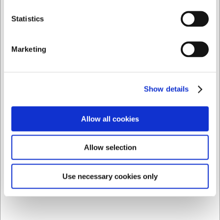
Hvor tung er panini grillen, og er den nem at flytte rundt?
Panini grillen vejer 2,8 kg, hvilket gør den let at flytte rundt
Privat
Erhverv
Statistics
efter behov. Den kompakte størrelse på 380x165x370mm
gør den også nem at opbevare.
Marketing
Kan jeg tilberede andet end sandwich på denne grill?
Ja, denne grill er velegnet til mange forskellige fødevarer.
Du kan tilberede kød, fisk, grøntsager og selvfølgelig
sandwich og panini. Med 180 graders åbningsfunktionen
Show details
kan den bruges som en almindelig bordgrill.
AI har hjulpet med teksten og derfor tages der forbehold
Allow all cookies
for fejl.
Allow selection
Købt sammen med
Use necessary cookies only