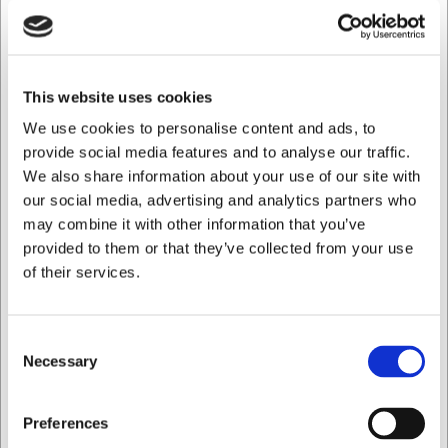
du nem adgang til alle dine ingredienser. De 368 liters
kapacitet giver rigelig plads til dagens forsyninger, mens
bordets justerbare fødder sikrer stabilitet på ethvert
underlag. Ved at kombinere arbejdsflade og kølet
opbevaring i én enhed udnytter du pladsen optimalt i
This website uses cookies
køkkenet, hvilket giver mere effektive arbejdsgange og
We use cookies to personalise content and ads, to
bedre produktivitet.
provide social media features and to analyse our traffic.
Tekniske specifikationer og
We also share information about your use of our site with
energiforbrug
our social media, advertising and analytics partners who
may combine it with other information that you’ve
Pizzabordet drives af kun 175 watt (230V) og har
provided to them or that they’ve collected from your use
energiklasse C, hvilket holder driftsomkostningerne nede.
of their services.
Med et lavt støjniveau på kun 42 dB og R600a kølemiddel
passer det ind i moderne professionelle køkkener. De fire
justerbare fødder gør installation nem på ujævne gulve, og
Consent
med dimensionerne 1365 x 700 x 1011 mm (BxDxH)
Necessary
Selection
passer det ind i standardindretninger.
Vigtige fordele ved Tefcold PT1365 pizzabord:
Jeg ønsker at handle som
Preferences
Granitbordplade der holder dejen kølig og forhindrer