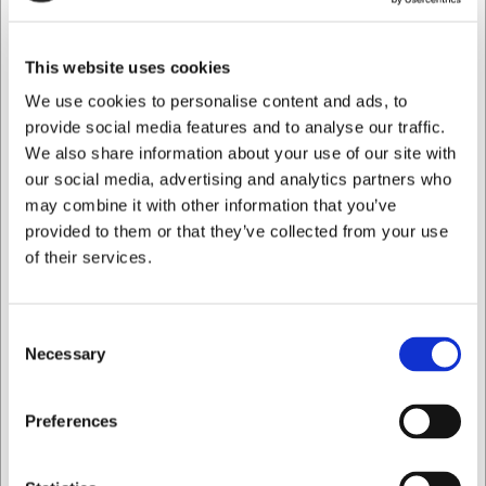
bagningsprocessen uden varmetab. Konstruktionen i
rustfrit stål uden synlige skruer eller nitter gør rengøringen
nem og hurtig. Trods den kompakte størrelse kan ovnen
This website uses cookies
rumme to pizzaer med en diameter på 38 cm samtidig,
We use cookies to personalise content and ads, to
hvilket øger produktiviteten i travle perioder.
provide social media features and to analyse our traffic.
Tekniske specifikationer til
We also share information about your use of our site with
professionel brug
our social media, advertising and analytics partners who
may combine it with other information that you’ve
Med dimensionerne 1060 mm i bredden, 600 mm i dybden
provided to them or that they’ve collected from your use
og 500 mm i højden passer denne pizzaovn ind i de fleste
of their services.
professionelle køkkener. Den vejer 90 kg og har en effekt
på 6,05 kW, hvilket sikrer den nødvendige kraft til at opnå
og vedligeholde høje temperaturer. Ovnens design tillader
Consent
desuden stabling, så du kan udvide kapaciteten, hvis
Necessary
Selection
behovet opstår.
Nøglefordele ved Pizzamaster PM401ED-DW: • Høj
Jeg ønsker at handle som
Preferences
temperatur op til 400°C sikrer autentisk pizzakvalitet med
perfekt sprødhed • Digitalt display med trinløs
varmestyring giver præcis kontrol over
Privat
Erhverv