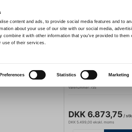
Anmeldelser
s
ise content and ads, to provide social media features and to an
iaster
Søg
rmation about your use of our site with our social media, advertis
 combine it with other information that you’ve provided to them o
 use of their services.
Gryder & Pander
Grill
Køkkenmaskiner
Kokketøj
T
igitaltermometer T735
Testo
Preferences
Statistics
Marketing
Digitaltermome
Varenummer:
735
DKK 6.873,75
/ stk
DKK 5.499,00 ekskl. moms