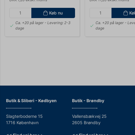
Køb nu
Kø
Ca. +20 på lager
- Levering: 2-3
Ca. +20 på lager
- Leve
dage
dage
Butik & Sliberi - Kødbyen
Butik - Brøndby
Slagterboderne 15
Vallensbækvej 25
1716 København
2605 Brøndby