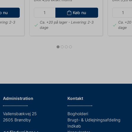
b nu
Køb nu
ring: 2-3
Ca. +20 på lager
- Levering: 2-3
Ca. +20 
dage
dage
Administration
Kontakt
Vallensbækvej 25
Bogholderi
2605 Brøndby
Brugt- & Udlejningsafdeling
Indkøb