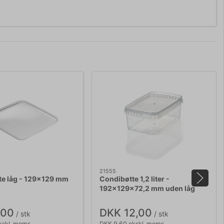
21555
te låg - 129x129 mm
Condibøtte 1,2 liter -
192x129x72,2 mm uden låg
,00
DKK 12,00
/ stk
/ stk
kskl. moms
DKK 9,60 ekskl. moms