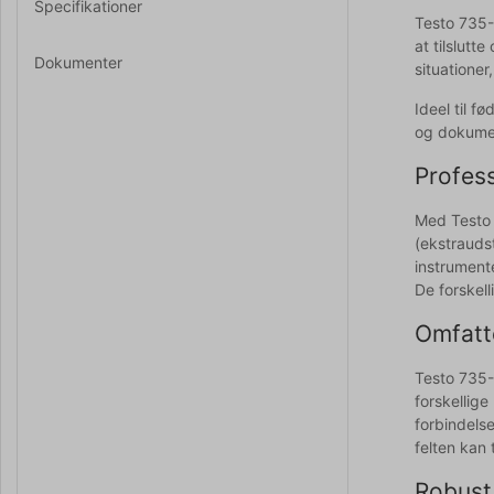
Specifikationer
Testo 735-
at tilslutt
Dokumenter
situatione
Ideel til f
og dokume
Profess
Med Testo 
(ekstrauds
instrument
De forskell
Omfatt
Testo 735-
forskellig
forbindelse
felten kan 
Robust 