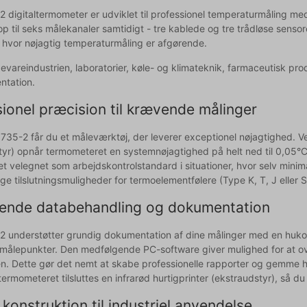
2 digitaltermometer er udviklet til professionel temperaturmåling me
e op til seks målekanaler samtidigt - tre kablede og tre trådløse sens
r, hvor nøjagtig temperaturmåling er afgørende.
ødevareindustrien, laboratorier, køle- og klimateknik, farmaceutisk pr
ntation.
ionel præcision til krævende målinger
735-2 får du et måleværktøj, der leverer exceptionel nøjagtighed. V
tyr) opnår termometeret en systemnøjagtighed på helt ned til 0,05°
et velegnet som arbejdskontrolstandard i situationer, hvor selv min
ige tilslutningsmuligheder for termoelementfølere (Type K, T, J eller S) 
ende databehandling og dokumentation
2 understøtter grundig dokumentation af dine målinger med en hukom
e målepunkter. Den medfølgende PC-software giver mulighed for at ov
n. Dette gør det nemt at skabe professionelle rapporter og gemme hist
termometeret tilsluttes en infrarød hurtigprinter (ekstraudstyr), så d
konstruktion til industriel anvendelse