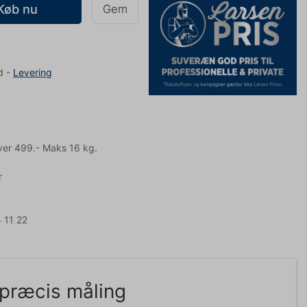
Køb nu
Gem
d
-
Levering
ver 499.- Maks 16 kg.
r
 11 22
jpræcis måling