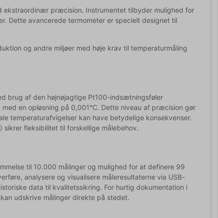
d ekstraordinær præcision. Instrumentet tilbyder mulighed for
orer. Dette avancerede termometer er specielt designet til
oduktion og andre miljøer med høje krav til temperaturmåling
ed brug af den højnøjagtige Pt100-indsætningsføler
C med en opløsning på 0,001°C. Dette niveau af præcision gør
imale temperaturafvigelser kan have betydelige konsekvenser.
sikrer fleksibilitet til forskellige målebehov.
melse til 10.000 målinger og mulighed for at definere 99
erføre, analysere og visualisere måleresultaterne via USB-
oriske data til kvalitetssikring. For hurtig dokumentation i
u kan udskrive målinger direkte på stedet.