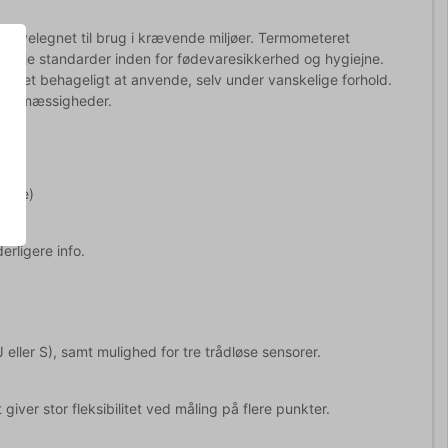
et velegnet til brug i krævende miljøer. Termometeret
e høje standarder inden for fødevaresikkerhed og hygiejne.
ntet behageligt at anvende, selv under vanskelige forhold.
regelmæssigheder.
dløse)
ger
erligere info.
eller S), samt mulighed for tre trådløse sensorer.
giver stor fleksibilitet ved måling på flere punkter.