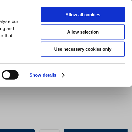
GAVEKORT
INSPIRATION
PRIVAT
ERHVERV
Allow all cookies
alyse our
Indkøbskurv (0)
Gratis levering ved DKK 499
LOG IND
ing and
Allow selection
r that
il servering
Barudstyr
Tilbud
Brands
Slibning
Use necessary cookies only
Show details
ter T735