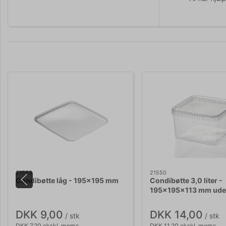
21553
21550
Condibøtte låg - 195x195 mm
Condibøtte 3,0 liter -
195x195x113 mm ude
DKK 9,00
DKK 14,00
/ stk
/ stk
DKK 7,20 ekskl. moms
DKK 11,20 ekskl. moms