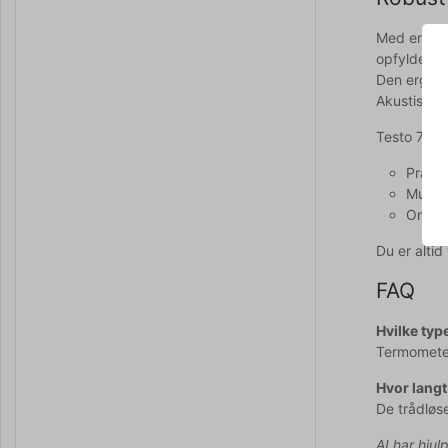
Med en IP6
opfylder b
Den ergono
Akustiske 
Testo 735-
Præcis
Muligh
Omfatt
Du er alti
FAQ
Hvilke type
Termometere
Hvor langt
De trådløse
AI har hjul