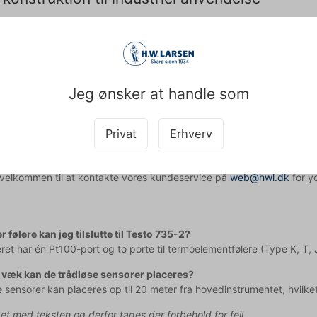
5-klassificering er Testo 735-2 både støv- og vandtæt, hvilket gør d
åde EN 13485 og HACCP-kravene, hvilket sikrer, at det lever op til d
miske udformning med et stort baggrundsbelyst display gør instrume
alarmer advarer om kritiske værdier, så du kan reagere hurtigt på u
Jeg ønsker at handle som
2 digitaltermometer giver dig:
 måling med nøjagtighed ned til 0,05°C ved brug af Pt100-føler
Privat
Erhverv
ed for samtidig måling med op til seks sensorer (tre kablede, tre trå
ende datalagring og analysemuligheder med plads til 10.000 målin
d velkommen til at kontakte vores kundeservice på
web@hwl.dk
for yd
r følere kan jeg tilslutte til Testo 735-2?
t har én Pt100-port og to porte til termoelementfølere (Type K, T, J 
 væk kan de trådløse sensorer placeres?
 sensorer kan placeres op til 20 meter fra hovedinstrumentet, hvilket 
pet med teksten og derfor tages der forbehold for fejl.