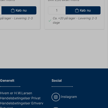
Køb nu
Køb nu
på lager
- Levering: 2-3
Ca. +20 på lager
- Levering: 2-3
dage
Generelt
Social
Hvem er H.W.Larsen
Instagram
Handelsbetingelser Privat
Handelsbetingelser Erhverv