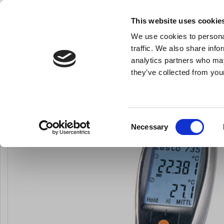
KLUB LARSEN TILMELDING
NY ERHVERVSKUNDE
This website uses cookie
We use cookies to personal
- Køkkenudstyr til professionelle og entus
traffic. We also share info
analytics partners who may
they’ve collected from your
Knive & Strygestål
Bageudstyr
Køkkenredskaber
D
Du er her:
Forside
Køkkenredskaber
Alle køkkenredskaber
Consent
Necessary
LARSEN PRIS
Selection