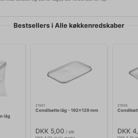
Bestsellers i Alle køkkenredskaber
21561
21556
Condibøtte låg - 192x129 mm
Condibøt
n låg
DKK 5,00
DKK 4
/ stk
DKK 4,00 ekskl. moms
DKK 3,20 e