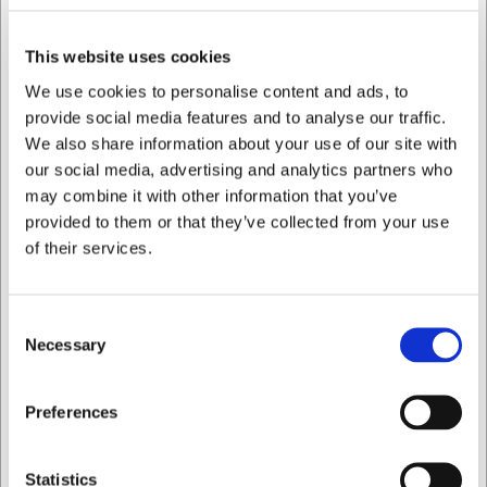
Tekniske specifikationer
This website uses cookies
Denne GN-beholder har en kapacitet på 0,9 liter og måler
We use cookies to personalise content and ads, to
325x176x20 mm (BxDxH). Den er fremstillet i
provide social media features and to analyse our traffic.
fødevaregodkendt rustfrit stål, som tåler både varme og
We also share information about your use of our site with
kulde. Beholdere i GN-format kan kombineres med
our social media, advertising and analytics partners who
tilhørende låg, der sælges separat, for sikker opbevaring
may combine it with other information that you’ve
og transport af fødevarer.
provided to them or that they’ve collected from your use
Fordele ved Maxima kantine-beholder 1/3 GN:
of their services.
Fremstillet i holdbart rustfrit stål med lang levetid
Standardiseret GN-format for nem integration i
Consent
køkkenet
Necessary
Tåler maskinopvask, køling, frysning og opvarmning
Selection
Du er altid velkommen til at kontakte vores kundeservice
Jeg ønsker at handle som
på
web@hwl.dk
for yderligere info.
Preferences
FAQ
Privat
Erhverv
Statistics