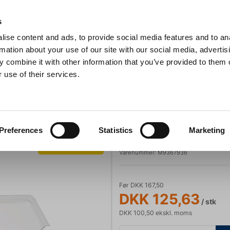
Anmeldelser
s
ise content and ads, to provide social media features and to an
iaster
Søg
rmation about your use of our site with our social media, advertis
 combine it with other information that you’ve provided to them o
 use of their services.
Gryder & Pander
Grill
Køkkenmaskiner
Kokketøj
T
axima Kantinelåg Poly 1/9 GN m/udskæring
Maxima
Preferences
Statistics
Marketing
Maxima Kantine
Spar 25%
Varenummer:
M9367936
Før DKK 167,50
DKK 125,63
/ stk
DKK 100,50 ekskl. moms