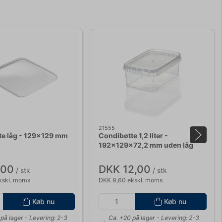
21555
te låg - 129x129 mm
Condibøtte 1,2 liter -
192x129x72,2 mm uden låg
,00
DKK 12,00
/ stk
/ stk
kskl. moms
DKK 9,60 ekskl. moms
Køb nu
Køb nu
på lager
- Levering: 2-3
Ca. +20 på lager
- Levering: 2-3