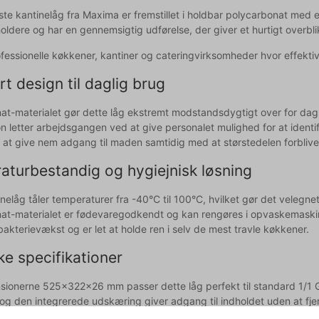
te kantinelåg fra Maxima er fremstillet i holdbar polycarbonat med e
oldere og har en gennemsigtig udførelse, der giver et hurtigt overbl
professionelle køkkener, kantiner og cateringvirksomheder hvor effek
t design til daglig brug
at-materialet gør dette låg ekstremt modstandsdygtigt over for dagli
n letter arbejdsgangen ved at give personalet mulighed for at identif
il at give nem adgang til maden samtidig med at størstedelen forblive
aturbestandig og hygiejnisk løsning
inelåg tåler temperaturer fra -40°C til 100°C, hvilket gør det velegn
at-materialet er fødevaregodkendt og kan rengøres i opvaskemaskine,
bakterievækst og er let at holde ren i selv de mest travle køkkener.
ke specifikationer
ionerne 525x322x26 mm passer dette låg perfekt til standard 1/1 
og den integrerede udskæring giver adgang til indholdet uden at fjer
 i daglig brug.