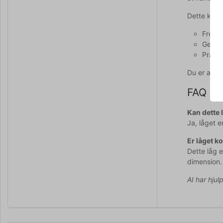
Dette kanti
Fremst
Gennem
Prakti
Du er alti
FAQ
Kan dette 
Ja, låget e
Er låget k
Dette låg 
dimension.
AI har hjul