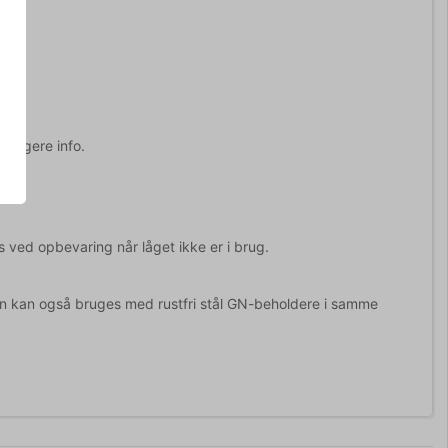
erligere info.
s ved opbevaring når låget ikke er i brug.
 men kan også bruges med rustfri stål GN-beholdere i samme