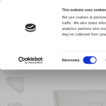
KLUB LARSEN TILMELDING
NY ERHVERVSKUNDE
This website uses cookie
We use cookies to personal
- Køkkenudstyr til professionelle og entus
traffic. We also share info
analytics partners who may
they’ve collected from your
Knive & Strygestål
Bageudstyr
Køkkenredskaber
M
Du er her:
Forside
Køkkenredskaber
Alle køkkenredskaber
Consent
Necessary
Selection