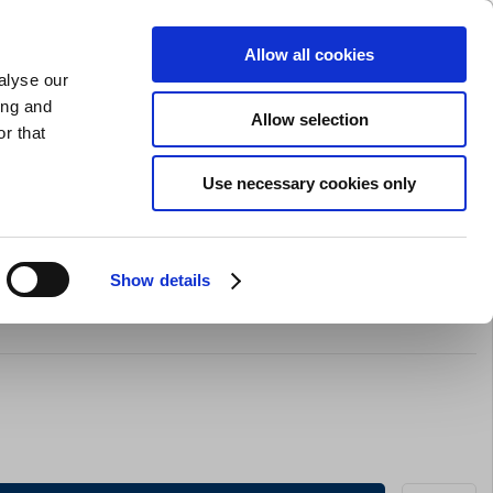
GAVEKORT
INSPIRATION
PRIVAT
ERHVERV
Allow all cookies
alyse our
Indkøbskurv (0)
Gratis levering ved DKK 499
LOG IND
ing and
Allow selection
r that
il servering
Barudstyr
Tilbud
Brands
Slibning
Use necessary cookies only
Show details
låg Poly 1/9 GN m/udskæring