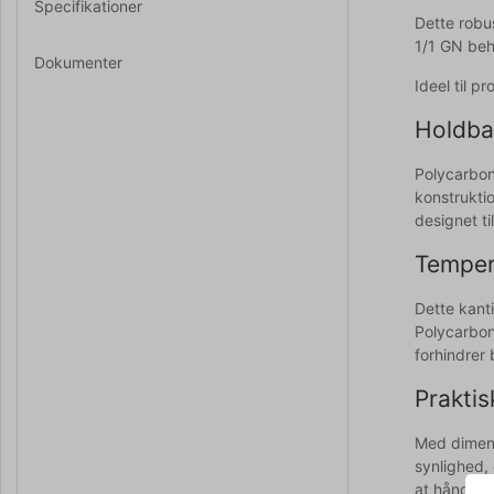
Specifikationer
Dette robus
1/1 GN beh
Dokumenter
Ideel til 
Holdbar
Polycarbon
konstruktio
designet t
Temper
Dette kant
Polycarbon
forhindrer 
Praktis
Med dimens
synlighed, 
at håndtere