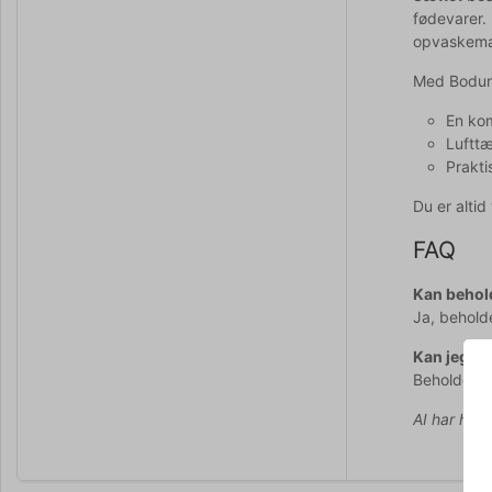
fødevarer.
opvaskemas
Med Bodum
En kom
Lufttæ
Prakti
Du er alti
FAQ
Kan behold
Ja, behold
Kan jeg b
Beholderne
AI har hjul