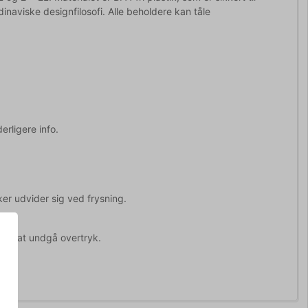
naviske designfilosofi. Alle beholdere kan tåle
erligere info.
er udvider sig ved frysning.
 for at undgå overtryk.