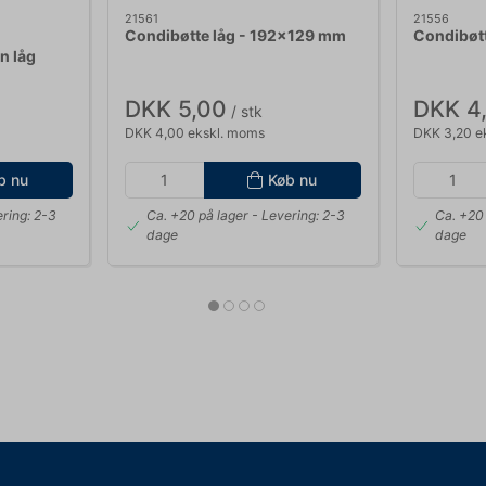
21561
21556
Condibøtte låg - 192x129 mm
Condibøt
n låg
DKK 5,00
DKK 4
/ stk
DKK 4,00 ekskl. moms
DKK 3,20 e
b nu
Køb nu
ring: 2-3
Ca. +20 på lager
- Levering: 2-3
Ca. +20 
dage
dage