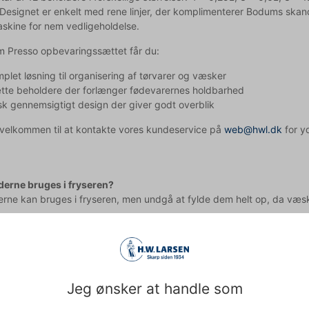
 Designet er enkelt med rene linjer, der komplimenterer Bodums skandi
kine for nem vedligeholdelse.
 Presso opbevaringssættet får du:
plet løsning til organisering af tørvarer og væsker
tte beholdere der forlænger fødevarernes holdbarhed
sk gennemsigtigt design der giver godt overblik
d velkommen til at kontakte vores kundeservice på
web@hwl.dk
for yd
erne bruges i fryseren?
erne kan bruges i fryseren, men undgå at fylde dem helt op, da væsk
ruge beholderne i mikrobølgeovnen?
 kan bruges i mikrobølgeovn, men det anbefales at fjerne låget først
pet med teksten og derfor tages der forbehold for fejl.
Jeg ønsker at handle som