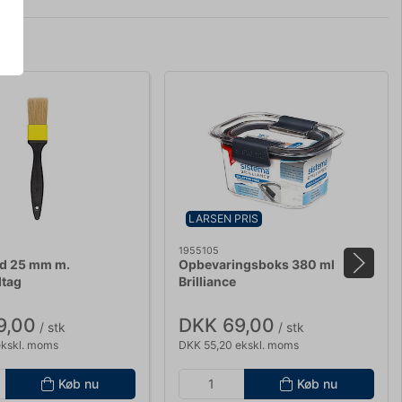
LARSEN PRIS
1955105
ad 25 mm m.
Opbevaringsboks 380 ml
dtag
Brilliance
9,00
DKK 69,00
/ stk
/ stk
ekskl. moms
DKK 55,20 ekskl. moms
Køb nu
Køb nu