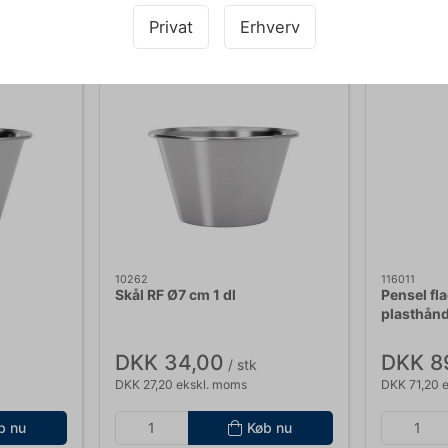
Købt sammen med
Privat
Erhverv
10262
116011
Skål RF Ø7 cm 1 dl
Pensel fl
plasthån
DKK 34,00
DKK 8
/ stk
DKK 27,20 ekskl. moms
DKK 71,20 
b nu
Køb nu