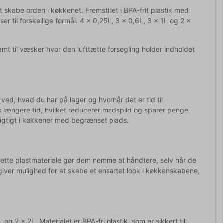
 skabe orden i køkkenet. Fremstillet i BPA-frit plastik med
er til forskellige formål: 4 x 0,25L, 3 x 0,6L, 3 x 1L og 2 x
samt til væsker hvor den lufttætte forsegling holder indholdet
 ved, hvad du har på lager og hvornår det er tid til
s længere tid, hvilket reducerer madspild og sparer penge.
 vigtigt i køkkener med begrænset plads.
 lette plastmateriale gør dem nemme at håndtere, selv når de
t giver mulighed for at skabe et ensartet look i køkkenskabene,
 og 2 x 2L. Materialet er BPA-fri plastik, som er sikkert til