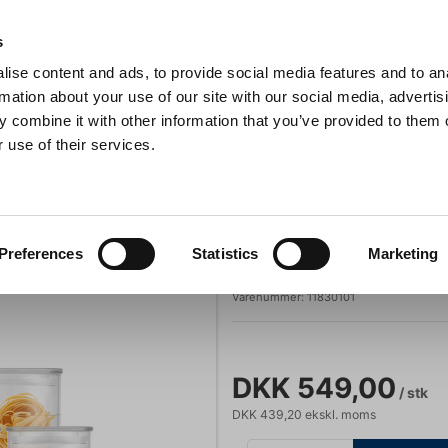
Anmeldelser
s
ise content and ads, to provide social media features and to an
iaster
Søg
rmation about your use of our site with our social media, advertis
 combine it with other information that you’ve provided to them o
 use of their services.
Gryder & Pander
Grill
Køkkenmaskiner
Kokketøj
T
pbevaringssæt 12 stk Gennemsigtig Bodum
Bodum
Preferences
Statistics
Marketing
Opbevaringssæ
Varenummer:
11830101
DKK 549,00
/ stk
DKK 439,20 ekskl. moms