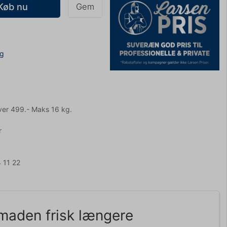
Køb nu
Gem
ng
ver 499.- Maks 16 kg.
r
 11 22
maden frisk længere