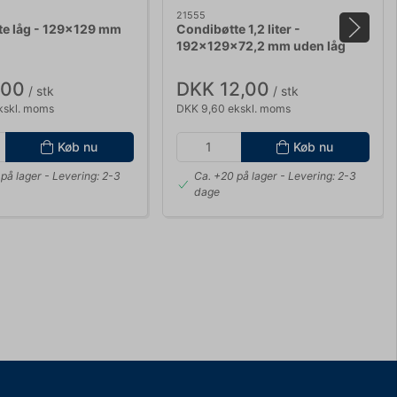
21555
te låg - 129x129 mm
Condibøtte 1,2 liter -
192x129x72,2 mm uden låg
,00
DKK 12,00
/ stk
/ stk
kskl. moms
DKK 9,60 ekskl. moms
Køb nu
Køb nu
på lager
- Levering: 2-3
Ca. +20 på lager
- Levering: 2-3
dage