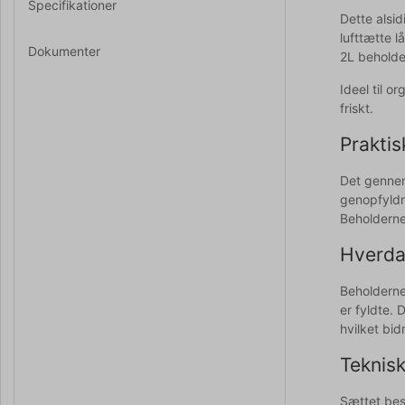
Specifikationer
Dette alsid
lufttætte l
Dokumenter
2L beholde
Ideel til o
friskt.
Praktis
Det gennems
genopfyldn
Beholderne
Hverdag
Beholderne
er fyldte. 
hvilket bid
Teknisk
Sættet best