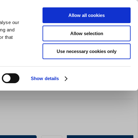
GAVEKORT
INSPIRATION
PRIVAT
ERHVERV
Allow all cookies
alyse our
Indkøbskurv (0)
Gratis levering ved DKK 499
LOG IND
ing and
Allow selection
r that
il servering
Barudstyr
Tilbud
Brands
Slibning
Use necessary cookies only
Show details
t 12 stk Gennemsigtig Bodum