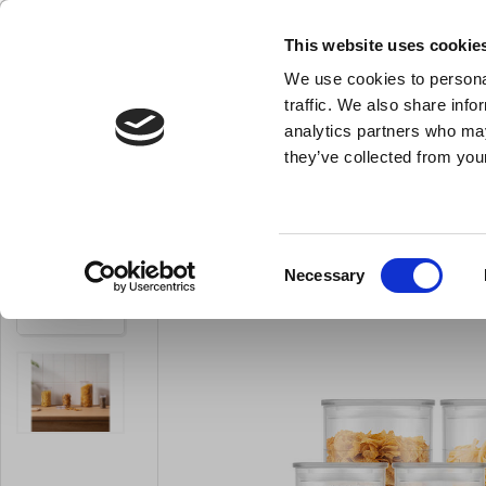
KLUB LARSEN TILMELDING
NY ERHVERVSKUNDE
This website uses cookie
We use cookies to personal
- Køkkenudstyr til professionelle og entus
traffic. We also share info
analytics partners who may
they’ve collected from your
Knive & Strygestål
Bageudstyr
Køkkenredskaber
O
Du er her:
Forside
Køkkenredskaber
Alle køkkenredskaber
Consent
Necessary
LARSEN PRIS
Selection