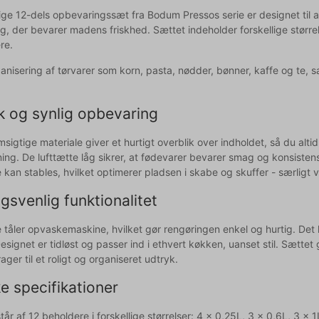
ige 12-dels opbevaringssæt fra Bodum Pressos serie er designet til at
åg, der bevarer madens friskhed. Sættet indeholder forskellige størrels
re.
rganisering af tørvarer som korn, pasta, nødder, bønner, kaffe og te, 
k og synlig opbevaring
igtige materiale giver et hurtigt overblik over indholdet, så du altid
ing. De lufttætte låg sikrer, at fødevarer bevarer smag og konsisten
 kan stables, hvilket optimerer pladsen i skabe og skuffer - særligt
svenlig funktionalitet
 tåler opvaskemaskine, hvilket gør rengøringen enkel og hurtig. Det
Designet er tidløst og passer ind i ethvert køkken, uanset stil. Sætte
rager til et roligt og organiseret udtryk.
e specifikationer
år af 12 beholdere i forskellige størrelser: 4 x 0,25L, 3 x 0,6L, 3 x 1L