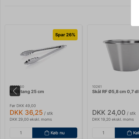
Spar 26%
1599250
10261
Multitang 25 cm
Skål RF Ø5,8 cm 0,7 dl
Før DKK 49,00
DKK 36,25
DKK 24,00
/ stk
/ stk
DKK 29,00 ekskl. moms
DKK 19,20 ekskl. moms
Køb nu
Kø