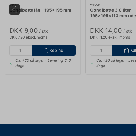
21553
21550
Condibøtte låg - 195x195 mm
Condibøtte 3,0 liter -
195x195x113 mm ude
DKK 9,00
DKK 14,00
/ stk
/ stk
DKK 7,20 ekskl. moms
DKK 11,20 ekskl. moms
Køb nu
Kø
Ca. +20 på lager
- Levering: 2-3
Ca. +20 på lager
- Leve
dage
dage