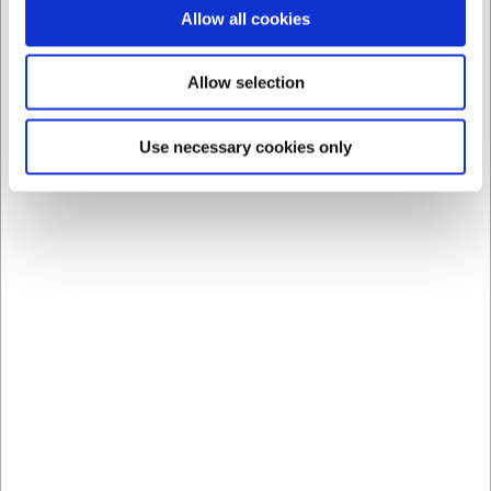
Allow all cookies
Allow selection
157728
3455
Use necessary cookies only
Pizza Dejskraber RF
Tyndskræller COMAS
20x11,5 cm
Før DKK 109,00
DKK 73,75
DKK 46,00
/ stk
/ stk
DKK 59,00 ekskl. moms
DKK 36,80 ekskl. moms
Køb nu
Køb nu
Ca. 17 på lager
- Levering:
Ca. +20 på lager
-
2-3 dage
Levering: 2-3 dage