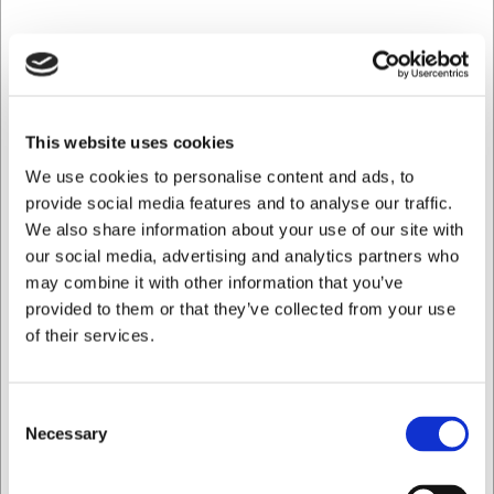
Med sin vægt på 11 kg er denne pladeunderhylde bygget
til at modstå daglig brug i krævende køkkenmiljøer.
Materialet er valgt med tanke på holdbarhed og hygiejne,
hvilket gør rengøringen enkel og sikrer, at hylden bevarer
sin funktionalitet år efter år. Dette reducerer behovet for
This website uses cookies
hyppige udskiftninger og giver dermed en god langsigtet
investering for din virksomhed.
We use cookies to personalise content and ads, to
provide social media features and to analyse our traffic.
Tekniske specifikationer der imponerer
We also share information about your use of our site with
Zanussi pladeunderhylden er nøje designet til at passe ind
our social media, advertising and analytics partners who
i professionelle køkkensetups. Med sine præcise mål på
may combine it with other information that you’ve
1500 mm i længden integreres den let i eksisterende
provided to them or that they’ve collected from your use
arbejdsstationer. Vægten på 11 kg sikrer stabilitet selv ved
of their services.
fuld belastning, hvilket er afgørende for sikkerheden i et
travlt køkkenmiljø.
De vigtigste fordele ved Zanussi pladeunderhylden:
Consent
Necessary
Selection
Rummelig 1500 mm længde til optimal opbevaring af
bageplader