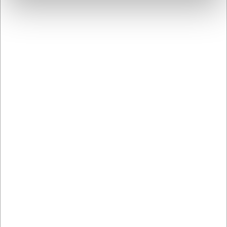
stabilitet.
AI har hjulpet med teksten og derfor tages der forbehold
for fejl.
Bestsellers i Alle køkkenredskaber
21553
21550
Condibøtte låg -
Condibøtte 3,0 liter -
195x195 mm
195x195x113 mm uden
låg