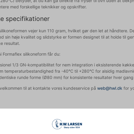
+280°C) betyder, at du kan gå direkte fra fryser til ovn uden at bekym
tere med forskellige teknikker og opskrifter.
e specifikationer
ilikoneformen vejer kun 110 gram, hvilket gør den let at håndtere. Den
 sin høje kvalitet og slidstyrke er formen designet til at holde til gen
e resultat.
 Formaflex silikoneform får du:
sionel 1/3 GN-kompatibilitet for nem integration i eksisterende køkk
m temperaturbestandighed fra -40°C til +280°C for alsidig madlavn
dentiske runde forme (Ø80 mm) for konsistente resultater hver gang
d velkommen til at kontakte vores kundeservice på
web@hwl.dk
for yd
n bruges i både almindelige og konvektionsovne?
tåler temperaturer op til 280°C og kan bruges i alle typer ovne.
en smøres før brug?