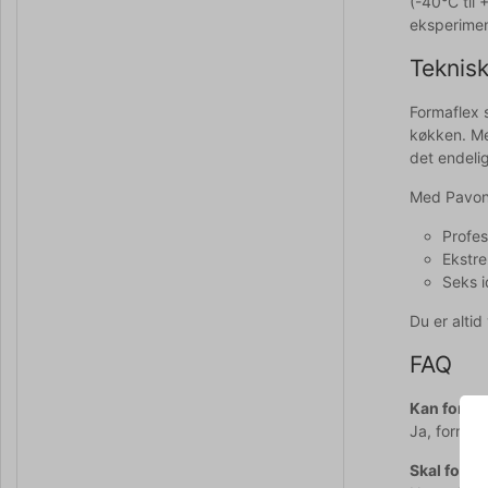
(-40°C til 
eksperimen
Teknisk
Formaflex s
køkken. Med
det endelig
Med Pavoni
Profes
Ekstre
Seks i
Du er alti
FAQ
Kan forme
Ja, formen 
Skal form