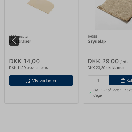
1290_master
10988
Dejskraber
Grydelap
DKK 14,00
DKK 29,00
/ stk
DKK 11,20 ekskl. moms
DKK 23,20 ekskl. moms
Kø
Vis varianter
Ca. +20 på lager
- Leve
dage