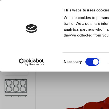
KLUB LARSEN TILMELDING
NY ERHVERVSKUNDE
This website uses cookie
We use cookies to personal
- Køkkenudstyr til professionelle og entus
traffic. We also share info
analytics partners who may
they’ve collected from your
Knive & Strygestål
Bageudstyr
Køkkenredskaber
Bageform Silik
Du er her:
Forside
Bageudstyr
Alt Bageudstyr
Consent
Necessary
Selection