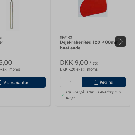
er
8RA1RS
er
Dejskraber Rød 120 x 80mm 1
buet ende
9,00
DKK 9,00
/ stk
ekskl. moms
DKK 7,20 ekskl. moms
Køb nu
Vis varianter
Ca. +20 på lager
- Levering: 2-3
dage