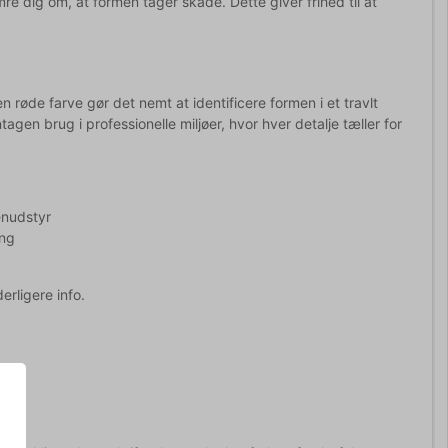
re dig om, at formen tager skade. Dette giver frihed til at
 røde farve gør det nemt at identificere formen i et travlt
tagen brug i professionelle miljøer, hvor hver detalje tæller for
enudstyr
ing
erligere info.