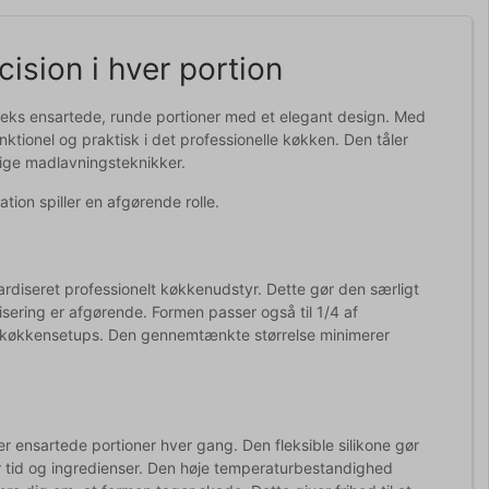
ision i hver portion
 seks ensartede, runde portioner med et elegant design. Med
ionel og praktisk i det professionelle køkken. Den tåler
lige madlavningsteknikker.
tion spiller en afgørende rolle.
rdiseret professionelt køkkenudstyr. Dette gør den særligt
isering er afgørende. Formen passer også til 1/4 af
ige køkkensetups. Den gennemtænkte størrelse minimerer
ensartede portioner hver gang. Den fleksible silikone gør
r tid og ingredienser. Den høje temperaturbestandighed