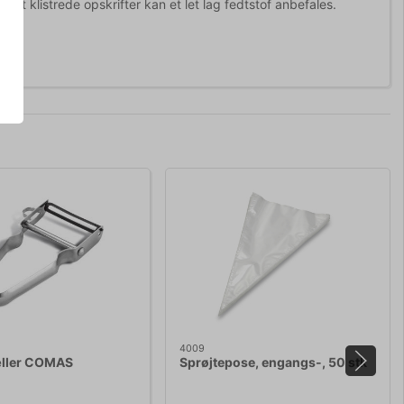
et klistrede opskrifter kan et let lag fedtstof anbefales.
4009
ller COMAS
Sprøjtepose, engangs-, 50 stk