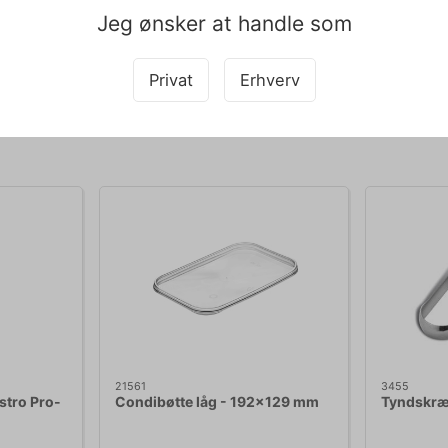
e. Silikonematerialet har naturlige non-stick egenskaber, men ved meg
Jeg ønsker at handle som
pet med teksten og derfor tages der forbehold for fejl.
Privat
Erhverv
Købt sammen med
21561
3455
stro Pro-
Condibøtte låg - 192x129 mm
Tyndskræ