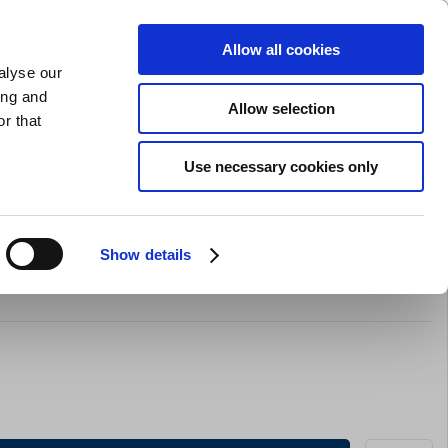
GAVEKORT
INSPIRATION
PRIVAT
ERHVERV
Allow all cookies
alyse our
Indkøbskurv (0)
Gratis levering ved DKK 499
LOG IND
ing and
Allow selection
r that
il servering
Barudstyr
Tilbud
Brands
Slibning
Use necessary cookies only
Show details
ne 1/3 GN, 6 runde