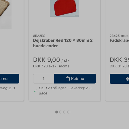
8RA2RS
23425_mast
Dejskraber Rød 120 x 80mm 2
Fadskrab
buede ender
DKK 9,00
DKK 3
/ stk
DKK 7,20 ekskl. moms
DKK 31,20 
b nu
Køb nu
ring: 2-3
Ca. +20 på lager
- Levering: 2-3
dage