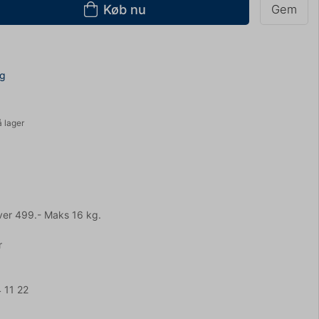
Køb nu
Gem
ng
å lager
ver 499.- Maks 16 kg.
r
 11 22