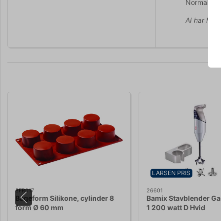
Normalt ikk
AI har hjul
LARSEN PRIS
8FR017
26601
Bageform Silikone, cylinder 8
Bamix Stavblender Ga
form Ø 60 mm
1 200 watt D Hvid