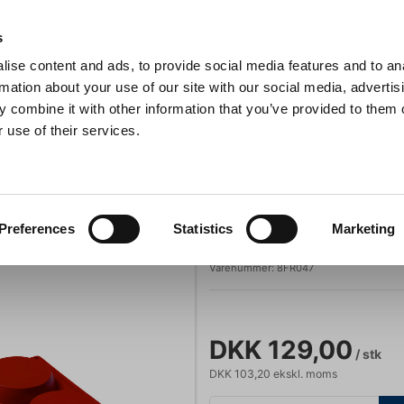
Anmeldelser
s
ise content and ads, to provide social media features and to an
iaster
Søg
rmation about your use of our site with our social media, advertis
 combine it with other information that you’ve provided to them o
 use of their services.
Gryder & Pander
Grill
Køkkenmaskiner
Kokketøj
T
one 1/3 GN, 6 runde
Pavoni
Preferences
Statistics
Marketing
Bageform Siliko
Varenummer:
8FR047
DKK 129,00
/ stk
DKK 103,20 ekskl. moms