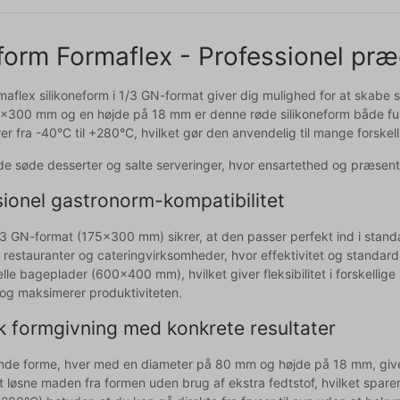
orm Formaflex - Professionel præc
maflex silikoneform i 1/3 GN-format giver dig mulighed for at skabe
x300 mm og en højde på 18 mm er denne røde silikoneform både funkt
er fra -40°C til +280°C, hvilket gør den anvendelig til mange forskel
åde søde desserter og salte serveringer, hvor ensartethed og præsenta
sionel gastronorm-kompatibilitet
3 GN-format (175x300 mm) sikrer, at den passer perfekt ind i standa
l restauranter og cateringvirksomheder, hvor effektivitet og standard
elle bageplader (600x400 mm), hvilket giver fleksibilitet i forskell
 og maksimerer produktiviteten.
k formgivning med konkrete resultater
nde forme, hver med en diameter på 80 mm og højde på 18 mm, giver 
t løsne maden fra formen uden brug af ekstra fedtstof, hvilket spare