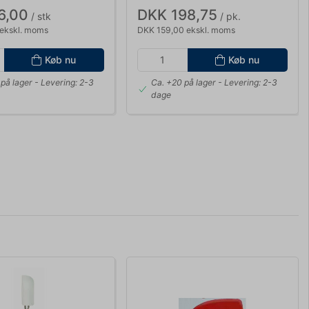
6,00
DKK 198,75
/ stk
/ pk.
ekskl. moms
DKK 159,00 ekskl. moms
Køb nu
Køb nu
på lager
- Levering: 2-3
Ca. +20 på lager
- Levering: 2-3
dage