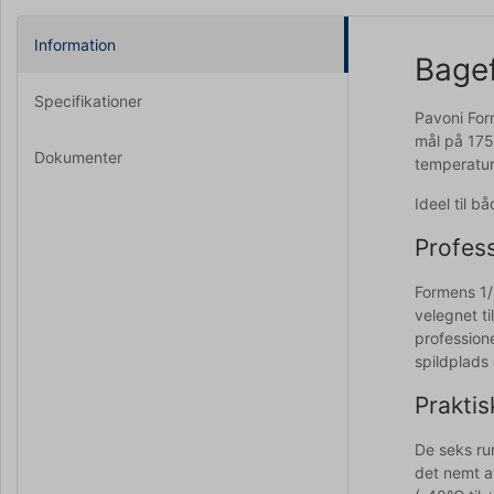
Information
Bagef
Specifikationer
Pavoni For
mål på 175
Dokumenter
temperatur
Ideel til b
Profes
Formens 1/
velegnet ti
profession
spildplads
Praktis
De seks ru
det nemt a