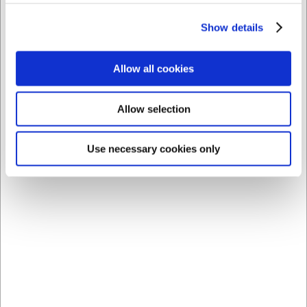
Show details
Købt sammen med
Allow all cookies
Allow selection
Use necessary cookies only
196528
68547
Tylle enkel 26 mm PP
Bagering perforeret Ø 7
cm H 3,5 cm
DKK 12,00
DKK 59,00
/ stk
/ sæt
DKK 9,60 ekskl. moms
DKK 47,20 ekskl. moms
Køb nu
Køb nu