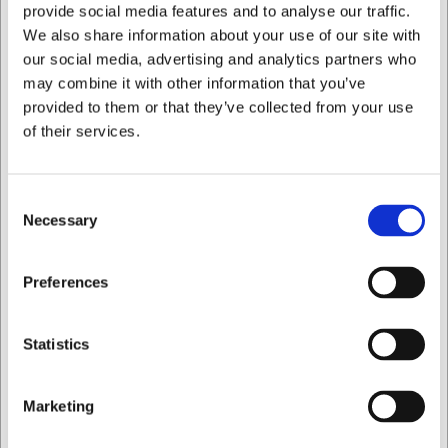
provide social media features and to analyse our traffic.
24 ensartede fordybninger til professionelle praliner
We also share information about your use of our site with
Perfekt størrelse med 10 gram kapacitet per
our social media, advertising and analytics partners who
fordybning
may combine it with other information that you’ve
Designet i samarbejde med prisvindende konditor for
optimal funktionalitet
provided to them or that they’ve collected from your use
of their services.
Du er altid velkommen til at kontakte vores kundeservice
på
web@hwl.dk
for yderligere info.
FAQ
Consent
Necessary
Selection
Hvilke typer chokolade kan jeg bruge i formen?
Du kan bruge alle typer tempereret chokolade - mørk, lys
Jeg ønsker at handle som
Preferences
eller hvid chokolade fungerer alle glimrende i denne form.
Hvordan sikrer jeg nem afformning af pralinerne?
Privat
Erhverv
Sørg for at chokoladen er korrekt tempereret og lad den
Statistics
krystallisere helt, før du forsøger at aforme. Let banking på
formen kan hjælpe med at løsne pralinerne.
Marketing
AI har hjulpet med teksten og derfor tages der forbehold
for fejl.