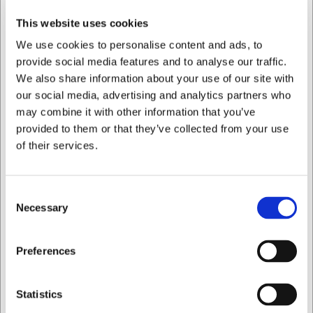
fedtstof. Dette sparer dig både for frustration og giver et
This website uses cookies
flottere slutresultat, der kan præsenteres med stolthed.
We use cookies to personalise content and ads, to
Tekniske detaljer og vedligeholdelse
provide social media features and to analyse our traffic.
We also share information about your use of our site with
Tærteformen måler 26 cm i diameter og har en højde på
our social media, advertising and analytics partners who
28 mm. Den er fremstillet af 0,5 mm tykt stål med en brun,
may combine it with other information that you’ve
keramisk forstærket non-stick belægning. Formen tåler
temperaturer op til 250°C i ovnen, men bør ikke anvendes
provided to them or that they’ve collected from your use
i opvaskemaskine, fryser eller over direkte ild. For at
of their services.
bevare belægningens egenskaber anbefales håndvask
med mildt opvaskemiddel og grundig tørring efter brug.
Consent
Med denne tærteform fra Gobel får du:
Necessary
Selection
Jævn varmefordeling og sprøde tærtebunde takket
være den perforerede bund
Jeg ønsker at handle som
Preferences
Nem udtagning af tærten med den løse bund og non-
stick belægning
Professionel kvalitet fra et fransk mærke med over
Privat
Erhverv
Statistics
135 års erfaring