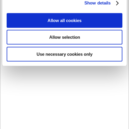
Købt sammen med
Show details
Allow all cookies
Allow selection
Use necessary cookies only
101530
111008
Parisiennejern 30 mm
Smørruller
DKK 109,00
DKK 119,00
/ stk
/ stk
DKK 87,20 ekskl. moms
DKK 95,20 ekskl. moms
Køb nu
Køb nu
Ca. 13 på lager
- Levering:
Ca. 14 på lager
- Levering:
2-3 dage
2-3 dage