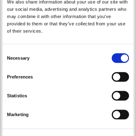
Holdbart rustfrit stål der tåler opvaskemaskine
We also share information about your use of our site with
our social media, advertising and analytics partners who
Du er altid velkommen til at kontakte vores kundeservice
may combine it with other information that you’ve
på
web@hwl.dk
for yderligere info.
provided to them or that they’ve collected from your use
FAQ
of their services.
Kan udstikkerjernet bruges af højrehåndede?
Dette udstikkerjern er specifikt designet til venstrehåndet
Consent
brug. Vi anbefaler vores højrehåndede model for optimal
Necessary
Selection
komfort og præcision.
Hvilke materialer kan jeg bearbejde med dette
Jeg ønsker at handle som
Preferences
udstikkerjern?
Værktøjet er velegnet til frugt, grøntsager, margarine,
chokolade og ost - generelt glatte overflader der kan
Privat
Erhverv
Statistics
udhules, udskæres eller afmærkes.
AI har hjulpet med teksten og derfor tages der forbehold
Marketing
for fejl.