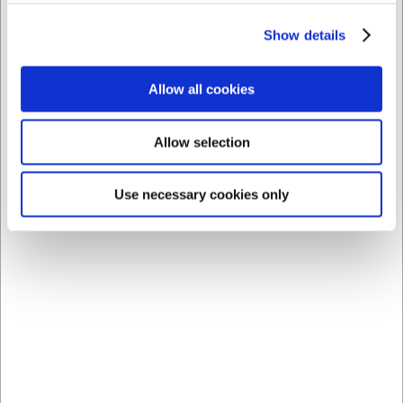
Vask før brug anbefales
Maskinen bør højst fyldes 2/3
Show details
Trykknapper bør åbnes før vask
Allow all cookies
Kentaur - opdag mere professionelt arbejdstøj i topkvalitet
Allow selection
her
Use necessary cookies only
Bestsellers i Alt Kokketøj & Sko
Spar 1%
Spar 1%