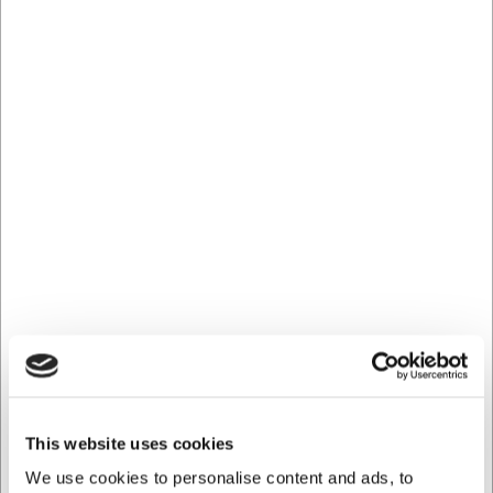
Kentaur Kokkejakke Unisex Hvid -
Flere Størrelser
Kentaur præsenterer denne unisex-kokkejakke, der
kombinerer klassisk design med robust funktionalitet. Med
sin kinakrave, skjulte trykknapper og elegante twill-
vævning fremstår jakken skarp både under service og i
køkkenets høje tempo.
Komfort, der holder hele vagten
Den behagelige metervare på 245 g/m² i en holdbar
polyester-/bomuldsblanding sikrer, at jakken føles let,
men samtidig tåler daglig slid. Et læg i ryggen og
slidser i siderne giver ekstra bevægelsesfrihed, mens
en diskret brystlomme holder notesblok, termometer
This website uses cookies
eller andre praktiske redskaber lige ved hånden.
We use cookies to personalise content and ads, to
Praktiske detaljer