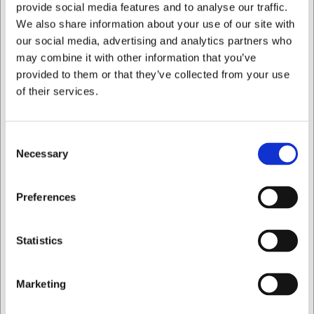
provide social media features and to analyse our traffic.
En udvendig nakkestrop gør det nemt at fastgøre
We also share information about your use of our site with
smækforklædet, og den skjulte trykknaplukning giver
our social media, advertising and analytics partners who
både hurtigt skift og et stilrent udtryk. Jakken er
may combine it with other information that you’ve
bevidst skåret rummeligt; ligger du mellem to
størrelser, kan du roligt vælge den mindste.
provided to them or that they’ve collected from your use
of their services.
Ansvarlig produktion og egnet til industrivask
Jakken er testet til industrivask efter ISO 15797 og
bevarer både pasform og farvedybde, selv ved 60°C.
Consent
Samtidig bærer den OEKO-TEX® STANDARD 100-,
Necessary
Selection
MADE IN GREEN- og Grüner Knopf-certificeringerne,
så du er sikker på, at både miljø og arbejdsvilkår er
tænkt ind i designet.
Jeg ønsker at handle som
Preferences
Gør uniformen personlig
Privat
Erhverv
Det slidstærke twillstof er oplagt til broderi eller tryk af
Statistics
logo og navn.
Vaskeanvisninger
Marketing
Maskinvask op til 60 °C
Industrivaskegnet