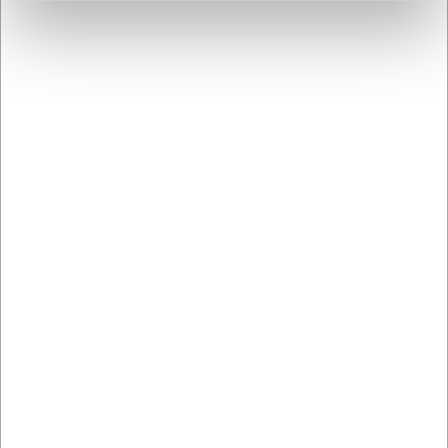
komfort og sikkerhed.
Opdag mere fra Skechers her
Bestsellers i Alt Kokketøj & Sko
Spar 1%
Spar 1%
16875
16874
Engangshandske Sort L
Engangshandske Sort M
Nitril 100 stk.
Nitril 100 stk.