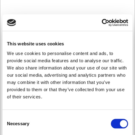
Arbejdssko
Træd ind i en verden af optimal sikkerhed og komfort med
Skechers Slip-ins Work: Cessnock - Gwynedd. Denne
arbejdssko er designet til at tilbyde både beskyttelse og
velbehag i løbet af en lang arbejdsdag.
This website uses cookies
Skoens overdel kombinerer åndbar strik og syntetiske
We use cookies to personalise content and ads, to
materialer, hvilket sikrer, at dine fødder kan ånde og
provide social media features and to analyse our traffic.
forblive komfortable. Den innovative Heel Pillow-teknologi
We also share information about your use of our site with
holder din fod sikkert på plads og tilføjer ekstra komfort.
our social media, advertising and analytics partners who
may combine it with other information that you’ve
Centrale Egenskaber
provided to them or that they’ve collected from your use
EN ISO 20347 godkendt: Opfylder alle
of their services.
sikkerhedsstandarder for arbejdssko uden tåværn.
Skridhæmmende ydersål (SRC): Testet og godkendt
Consent
efter SRA og SRB metoderne for maksimal
Necessary
Selection
skridsikkerhed.