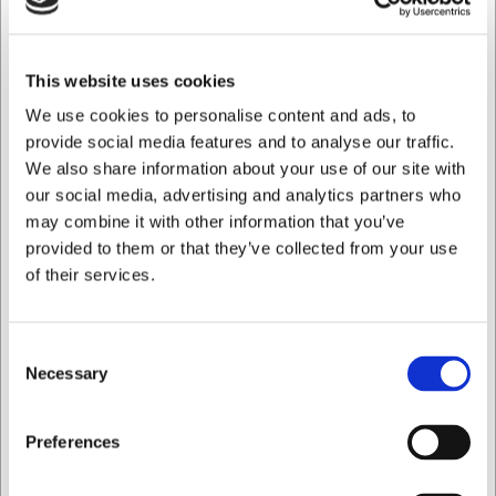
Tekniske specifikationer
This website uses cookies
Fadet måler 160 mm i længden, 110 mm i bredden og har
en højde på 45 mm. Med et rumindhold på 450 ml er det
We use cookies to personalise content and ads, to
velegnet til individuelle portioner eller mindre serveringer.
provide social media features and to analyse our traffic.
Den hvide porcelæn er fremstillet i en solid ét-stykke
We also share information about your use of our site with
konstruktion, der sikrer jævn varmefordeling og lang
our social media, advertising and analytics partners who
holdbarhed. Vægten på 430 gram giver fadet en god
may combine it with other information that you’ve
stabilitet på bordet.
provided to them or that they’ve collected from your use
Dette Belle Cuisine fad giver dig:
of their services.
Holdbart porcelænsfad i tidløst design
Alsidighed med kompatibilitet til ovn, mikroovn og
Consent
fryser
Necessary
Nem rengøring i opvaskemaskinen
Selection
Du er altid velkommen til at kontakte vores kundeservice
Jeg ønsker at handle som
på
web@hwl.dk
for yderligere info.
Preferences
Ofte stillede spørgsmål