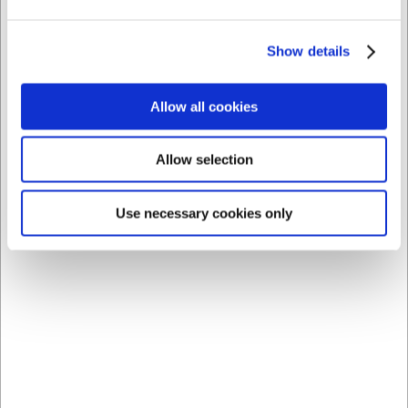
AI har hjulpet med teksten og derfor tages der forbehold
for fejl.
Show details
Købt sammen med
Allow all cookies
Allow selection
Use necessary cookies only
6113112
6113124
Chippendale Gaffel 20,2
Chippendale Teske 14
cm
cm
DKK 59,00
DKK 39,00
/ stk
/ stk
DKK 47,20 ekskl. moms
DKK 31,20 ekskl. moms