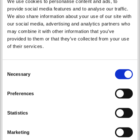
We use cookies to personalise content and ads, to
Holdbart rustfrit stål der modstår dagligt slid
provide social media features and to analyse our traffic.
Klassisk design inspireret af 1700-tallets rokokostil
We also share information about your use of our site with
Praktisk vedligeholdelse med
opvaskemaskinebestandighed
our social media, advertising and analytics partners who
may combine it with other information that you’ve
Du er altid velkommen til at kontakte vores kundeservice
provided to them or that they’ve collected from your use
på
web@hwl.dk
for yderligere info.
of their services.
Ofte stillede spørgsmål
Kan jeg købe flere dele af Chippendale-serien for at
Consent
skabe et komplet sæt?
Necessary
Selection
Ja, Chippendale-serien fra Picard & Wielpütz omfatter
flere bestikdele, så du kan sammensætte et komplet og
Jeg ønsker at handle som
matchende sæt til din borddækning.
Preferences
Hvordan vedligeholder jeg bedst mine Chippendale
Privat
Erhverv
bordknive?
Statistics
Selvom knivene tåler opvaskemaskine, kan håndvask med
mild sæbe og omgående tørring forlænge deres levetid og
bevare det flotte udseende.
Marketing