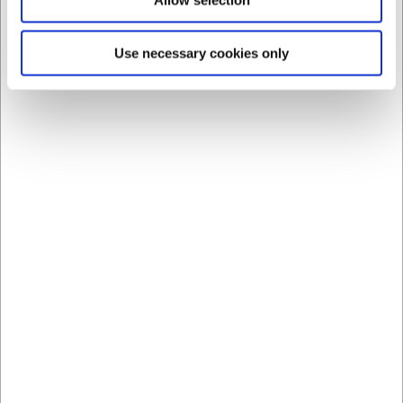
Allow selection
Use necessary cookies only
LARSEN PRIS
LARSEN PRIS
8840626
8840722
Tallerken Ø26,5 cm
Tallerken dyb Ø22,5 cm
Groovy
Groovy
DKK 34,00
DKK 29,00
/ stk
/ stk
DKK 27,20 ekskl. moms
DKK 23,20 ekskl. moms
Køb nu
Køb nu
Ca. +20 på lager
-
Ca. +20 på lager
-
Levering: 2-3 dage
Levering: 2-3 dage