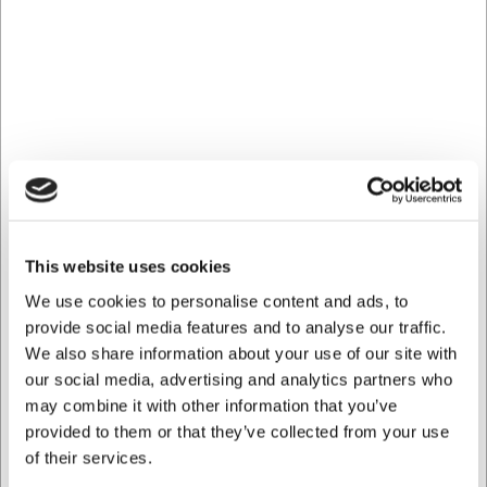
Matfer Bourgeat Fad til Seafood
RF Ø35 cm
Præsentér og nyd havets delikatesser med dette fad til
seafood fra Matfer Bourgeat.
Fremragende Håndværk
Dette fad er skabt med omhu og ekspertise af Matfer
Bourgeat, et brand kendt for sin forpligtelse til
This website uses cookies
kvalitet. Fremstillet af rustfrit stål, sikrer fadet ikke kun
holdbarhed, men også en smuk blank finish, der
We use cookies to personalise content and ads, to
tilføjer et luksuriøst strejf til din borddækning.
provide social media features and to analyse our traffic.
We also share information about your use of our site with
Stor nok til Deling
our social media, advertising and analytics partners who
Med en generøs diameter på 35 cm er dette fad
may combine it with other information that you’ve
ideelt til at præsentere store portioner af f.eks. friske
skaldyr og fisk.
provided to them or that they’ve collected from your use
of their services.
Perfekt til Enhver Anledning