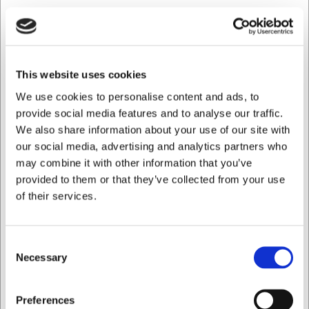
Dette sæt indeholder 4 stykker Juvel cognacglas fra
Lyngby Glas. Hvert glas har en kapacitet på 69 cl og en
højde på 15,5 cm. Glassene har den klassiske tulipanform,
der er ideel til cognac. Sættet vejer samlet 960 gram, og
alle glas tåler rengøring i opvaskemaskine.
This website uses cookies
Med Juvel cognacglas får du:
We use cookies to personalise content and ads, to
Rummelige glas med plads til is og garniture
provide social media features and to analyse our traffic.
Formskønne glas der fremhæver cognaccens aromaer
We also share information about your use of our site with
Praktisk vedligeholdelse med maskinopvask
our social media, advertising and analytics partners who
may combine it with other information that you’ve
Du er altid velkommen til at kontakte vores kundeservice
på
web@hwl.dk
for yderligere info.
provided to them or that they’ve collected from your use
of their services.
FAQ
Kan glassene bruges til andre drikkevarer end cognac?
Consent
Ja, glassenes rummelige størrelse gør dem velegnede til
Necessary
Selection
både andre typer spiritus samt dessertserveringer.
Hvordan vedligeholder jeg bedst mine cognacglas?
Jeg ønsker at handle som
Preferences
Glassene tåler opvaskemaskine, men for at bevare glansen