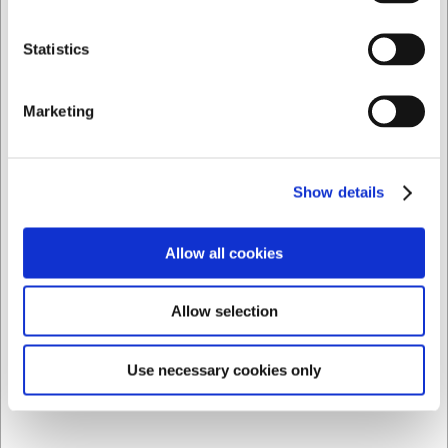
længst muligt anbefales det at bruge et skånsomt
program.
Privat
Erhverv
Statistics
AI har hjulpet med teksten og derfor tages der forbehold
for fejl.
Marketing
Købt sammen med
Show details
Allow all cookies
Allow selection
Use necessary cookies only
909180
129090
Santokukniv, Senjen
Snapseglas 5 cl
Pro, 18 cm, med luftskær
H14,5xØ5,6 1 stk