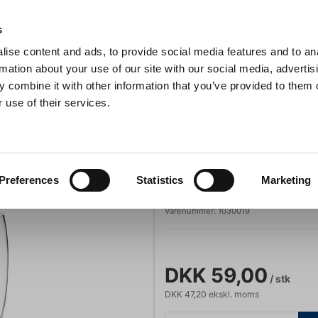
Anmeldelser
s
ise content and ads, to provide social media features and to an
iaster
Søg
rmation about your use of our site with our social media, advertis
 combine it with other information that you’ve provided to them o
 use of their services.
Gryder & Pander
Grill
Køkkenmaskiner
Kokketøj
T
 39 cl
Stölzle
Preferences
Statistics
Marketing
Glas Milano Øl 
Varenummer:
1030019
DKK 59,00
/ stk
DKK 47,20 ekskl. moms