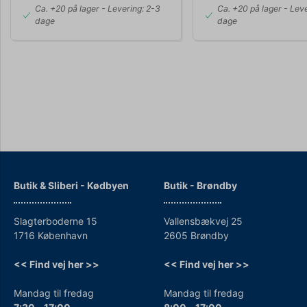
Ca. +20 på lager
- Levering: 2-3
Ca. +20 på lager
- Leve
dage
dage
Butik & Sliberi - Kødbyen
Butik - Brøndby
Slagterboderne 15
Vallensbækvej 25
1716 København
2605 Brøndby
<< Find vej her >>
<< Find vej her >>
Mandag til fredag
Mandag til fredag