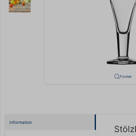
Forstør
Information
Stölz