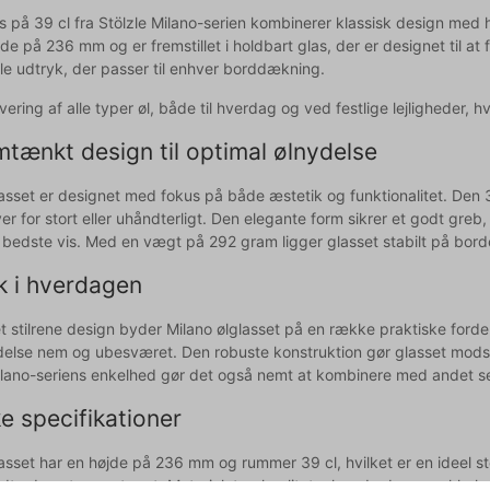
s på 39 cl fra Stölzle Milano-serien kombinerer klassisk design med 
de på 236 mm og er fremstillet i holdbart glas, der er designet til 
kle udtryk, der passer til enhver borddækning.
ervering af alle typer øl, både til hverdag og ved festlige lejligheder, h
tænkt design til optimal ølnydelse
lasset er designet med fokus på både æstetik og funktionalitet. Den 3
ver for stort eller uhåndterligt. Den elegante form sikrer et godt gre
 bedste vis. Med en vægt på 292 gram ligger glasset stabilt på borde
k i hverdagen
t stilrene design byder Milano ølglasset på en række praktiske forde
delse nem og ubesværet. Den robuste konstruktion gør glasset modsta
Milano-seriens enkelhed gør det også nemt at kombinere med andet ser
e specifikationer
asset har en højde på 236 mm og rummer 39 cl, hvilket er en ideel st
idt uden at være tungt. Materialet er kvalitetsglas, der bevarer klar