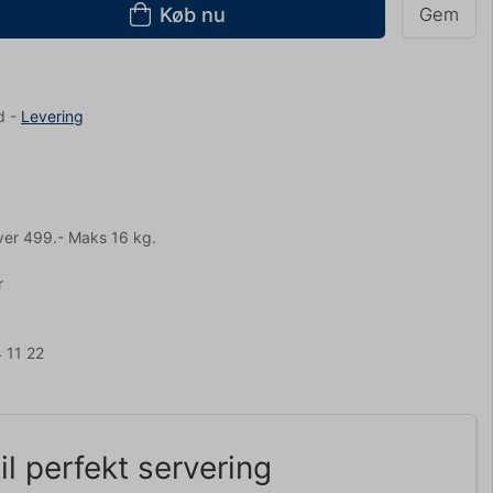
Køb nu
Gem
d
-
Levering
ver 499.- Maks 16 kg.
r
 11 22
il perfekt servering