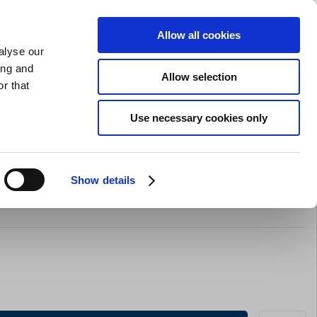
GAVEKORT
INSPIRATION
PRIVAT
ERHVERV
Allow all cookies
alyse our
Indkøbskurv (0)
Gratis levering ved DKK 499
LOG IND
ing and
Allow selection
r that
il servering
Barudstyr
Tilbud
Brands
Slibning
Use necessary cookies only
Show details
39 cl