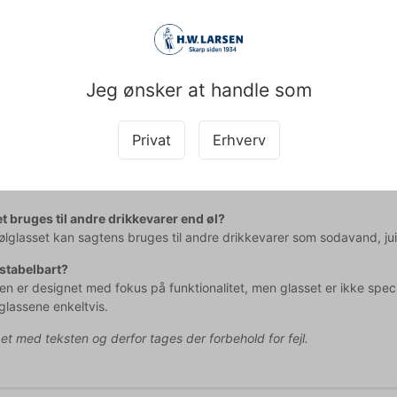
il fødevarekontakt og lever op til alle gældende standarder for rest
 Milano ølglasset får du:
sk design der passer til enhver anledning
Jeg ønsker at handle som
sk størrelse på 39 cl til optimal ølservering
kemaskinesikker for nem vedligeholdelse
Privat
Erhverv
d velkommen til at kontakte vores kundeservice på
web@hwl.dk
for yd
t bruges til andre drikkevarer end øl?
ølglasset kan sagtens bruges til andre drikkevarer som sodavand, juic
 stabelbart?
en er designet med fokus på funktionalitet, men glasset er ikke specif
glassene enkeltvis.
pet med teksten og derfor tages der forbehold for fejl.