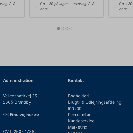
ring: 2-3
Ca. +20 på lager
- Levering: 2-3
Ca. +20 
dage
dage
Administration
Kontakt
Vallensbækvej 25
Bogholderi
2605 Brøndby
Brugt- & Udlejningsafdeling
Indkøb
<< Find vej her >>
Konsulenter
Kundeservice
Marketing
CVR: 25044738