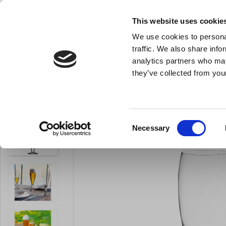
KLUB LARSEN TILMELDING
NY ERHVERVSKUNDE
This website uses cookie
We use cookies to personal
- Køkkenudstyr til professionelle og entus
traffic. We also share info
analytics partners who may
they’ve collected from your
Knive & Strygestål
Bageudstyr
Køkkenredskaber
Glas Milano Øl
Du er her:
Forside
Til servering
Alt til servering
Consent
Necessary
Selection