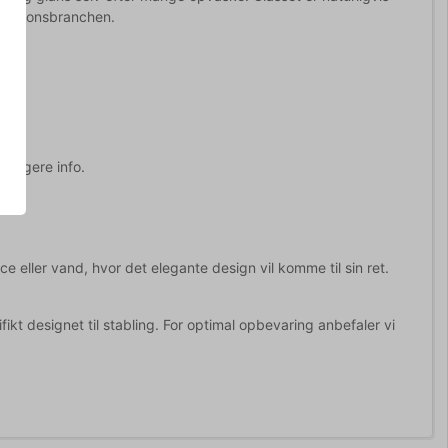
aurationsbranchen.
erligere info.
e eller vand, hvor det elegante design vil komme til sin ret.
ikt designet til stabling. For optimal opbevaring anbefaler vi