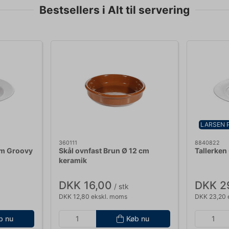
Bestsellers i Alt til servering
LARSEN 
360111
8840822
cm Groovy
Skål ovnfast Brun Ø 12 cm
Tallerken
keramik
DKK 16,00
DKK 2
/ stk
DKK 12,80 ekskl. moms
DKK 23,20 
b nu
Køb nu