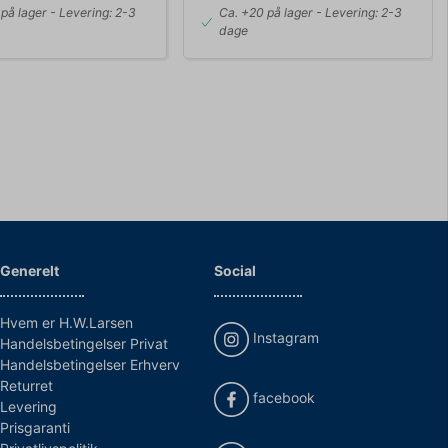
på lager
- Levering: 2-3
Ca. +20 på lager
- Levering: 2-3
dage
Generelt
Social
Hvem er H.W.Larsen
Instagram
Handelsbetingelser Privat
Handelsbetingelser Erhverv
Returret
facebook
Levering
Prisgaranti