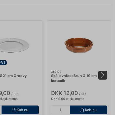
PRIS
360109
 Ø21 cm Groovy
Skål ovnfast Brun Ø 10 cm
keramik
9,00
DKK 12,00
/ stk
/ stk
ekskl. moms
DKK 9,60 ekskl. moms
Køb nu
Køb nu