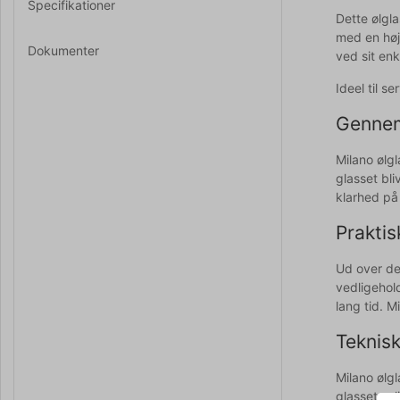
Specifikationer
Dette ølgla
med en høj
Dokumenter
ved sit en
Ideel til s
Gennem
Milano ølg
glasset bli
klarhed på
Praktis
Ud over de
vedligehol
lang tid. 
Teknisk
Milano ølgl
glasset sol