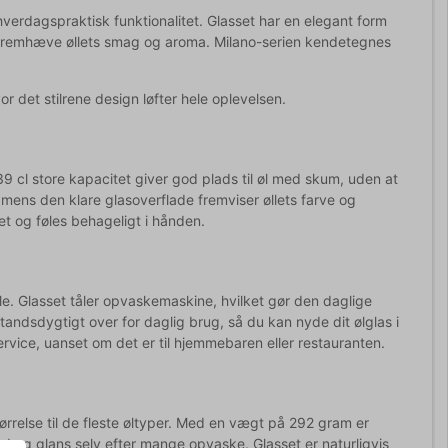
hverdagspraktisk funktionalitet. Glasset har en elegant form
at fremhæve øllets smag og aroma. Milano-serien kendetegnes
vor det stilrene design løfter hele oplevelsen.
9 cl store kapacitet giver god plads til øl med skum, uden at
b, mens den klare glasoverflade fremviser øllets farve og
t og føles behageligt i hånden.
le. Glasset tåler opvaskemaskine, hvilket gør den daglige
ndsdygtigt over for daglig brug, så du kan nyde dit ølglas i
vice, uanset om det er til hjemmebaren eller restauranten.
ørrelse til de fleste øltyper. Med en vægt på 292 gram er
hed og glans selv efter mange opvaske. Glasset er naturligvis