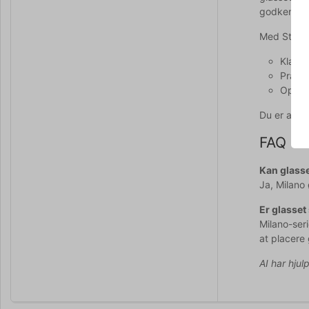
godkendt t
Med Stölzle
Klassi
Prakti
Opvas
Du er alti
FAQ
Kan glasse
Ja, Milano 
Er glasset
Milano-seri
at placere 
AI har hjul