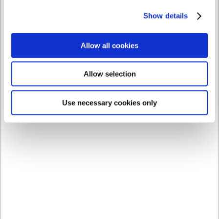
Show details
Købt sammen med
Allow all cookies
Allow selection
Use necessary cookies only
NYHED
11737
1430009
Knivbeskytter
Highball Glas Tumbler
24x6,5cm Comas
Berlin 52 cl
DKK 59,00
DKK 69,00
/ 
/ stk
DKK 47,20 ekskl. moms
DKK 55,20 ekskl. moms
Køb nu
Køb nu