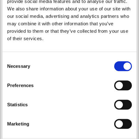
provide social media features and to analyse our traffic.
mousserende vine
Opvaskemaskinetolerant design der forener æstetik
We also share information about your use of our site with
og funktionalitet
our social media, advertising and analytics partners who
may combine it with other information that you’ve
Du er altid velkommen til at kontakte vores kundeservice
provided to them or that they’ve collected from your use
på
web@hwl.dk
for yderligere info.
of their services.
FAQ
Kan glasset bruges til andre drikkevarer end
Consent
champagne?
Necessary
Selection
Ja, glasset er velegnet til alle typer mousserende vine og
kan også bruges til cocktails, hvor du ønsker at fremhæve
Jeg ønsker at handle som
drikkens visuelle kvaliteter.
Preferences
Kan man købe matchende glas i samme serie?
Ja, New York Soho-serien omfatter flere forskellige
Privat
Erhverv
Statistics
glastyper, der alle har samme karakteristiske design med
indprægede linjer.
Marketing
AI har hjulpet med teksten og derfor tages der forbehold
for fejl.