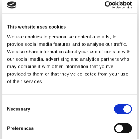
til både hverdagens måltider og særlige anledninger.
Praktiske specifikationer
Groovy salatsættet består af 2 stykker serveringsbestik,
This website uses cookies
hver med en længde på 25,5 cm. Den samlede vægt er
We use cookies to personalise content and ads, to
156 gram, hvilket giver en behagelig fornemmelse i
provide social media features and to analyse our traffic.
hånden. Sættet er fremstillet i holdbare materialer, der
We also share information about your use of our site with
sikrer lang levetid og bibeholder det æstetiske udtryk selv
efter mange serveringer. Designet er en del af Aidas
our social media, advertising and analytics partners who
Groovy-serie, som er kendt for sin kombination af
may combine it with other information that you’ve
funktionalitet og tidløst design.
provided to them or that they’ve collected from your use
of their services.
Fordele ved Groovy Salat sæt:
Praktisk længde på 25,5 cm til nem servering fra
dybe skåle
Consent
Velafbalanceret vægt på 156 gram for optimal
Necessary
Selection
håndtering
Stilrent design der passer til både hverdag og fest
Jeg ønsker at handle som
Preferences
Du er altid velkommen til at kontakte vores kundeservice
på
web@hwl.dk
for yderligere info.