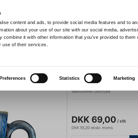
Anmeldelser
s
ise content and ads, to provide social media features and to an
iaster
Søg
rmation about your use of our site with our social media, advertis
 combine it with other information that you’ve provided to them o
 use of their services.
Gryder & Pander
Grill
Køkkenmaskiner
Kokketøj
T
ank, 22 cl Corendon Ocean
Corendon
Preferences
Statistics
Marketing
Kaffekop m/han
Varenummer:
LB101264
DKK 69,00
/ stk
DKK 55,20 ekskl. moms