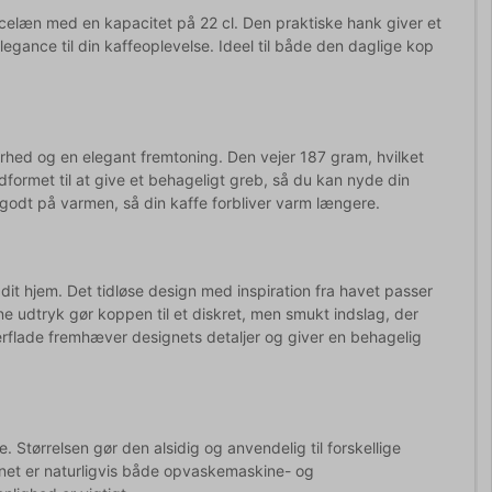
orcelæn med en kapacitet på 22 cl. Den praktiske hank giver et
legance til din kaffeoplevelse. Ideel til både den daglige kop
rhed og en elegant fremtoning. Den vejer 187 gram, hvilket
ormet til at give et behageligt greb, så du kan nyde din
godt på varmen, så din kaffe forbliver varm længere.
it hjem. Det tidløse design med inspiration fra havet passer
e udtryk gør koppen til et diskret, men smukt indslag, der
erflade fremhæver designets detaljer og giver en behagelig
. Størrelsen gør den alsidig og anvendelig til forskellige
lænet er naturligvis både opvaskemaskine- og