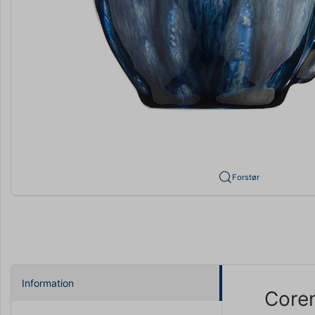
Forstør
Information
Coren