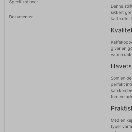
Specifikationer
Denne stil
sikkert gre
Dokumenter
kaffe eller
Kvalit
Kaffekoppe
giver en g
varme drik
Havets 
Som en del
perfekt in
kan kombin
fornemmel
Praktis
Med en kapa
typer varm