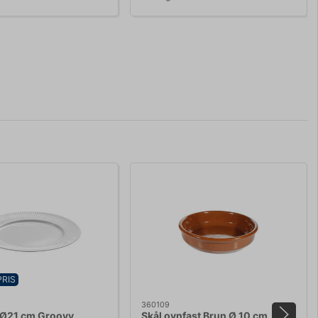
PRIS
360109
 Ø21 cm Groovy
Skål ovnfast Brun Ø 10 cm