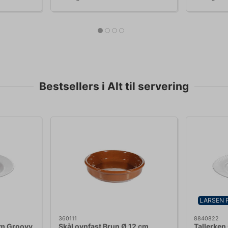
Bestsellers i Alt til servering
LARSEN 
360111
8840822
cm Groovy
Skål ovnfast Brun Ø 12 cm
Tallerken