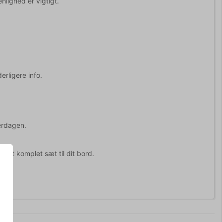
nlighed er vigtigt.
erligere info.
erdagen.
 et komplet sæt til dit bord.