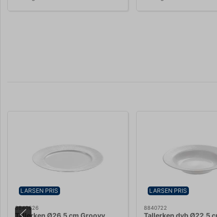
LARSEN PRIS
LARSEN PRIS
8840626
8840722
Tallerken Ø26,5 cm Groovy
Tallerken dyb Ø22,5 