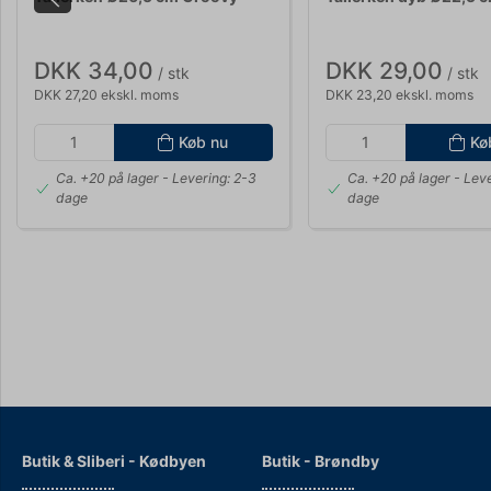
DKK 34,00
DKK 29,00
/ stk
/ stk
DKK 27,20 ekskl. moms
DKK 23,20 ekskl. moms
Køb nu
Kø
Ca. +20 på lager
- Levering: 2-3
Ca. +20 på lager
- Leve
dage
dage
Butik & Sliberi - Kødbyen
Butik - Brøndby