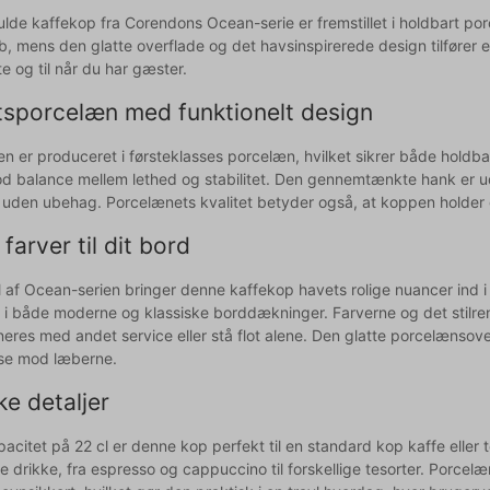
fulde kaffekop fra Corendons Ocean-serie er fremstillet i holdbart p
b, mens den glatte overflade og det havsinspirerede design tilfører e
 te og til når du har gæster.
etsporcelæn med funktionelt design
n er produceret i førsteklasses porcelæn, hvilket sikrer både holdba
od balance mellem lethed og stabilitet. Den gennemtænkte hank er udf
 uden ubehag. Porcelænets kvalitet betyder også, at koppen holder 
farver til dit bord
 af Ocean-serien bringer denne kaffekop havets rolige nuancer ind i d
d i både moderne og klassiske borddækninger. Farverne og det stilren
eres med andet service eller stå flot alene. Den glatte porcelænsov
se mod læberne.
ke detaljer
citet på 22 cl er denne kop perfekt til en standard kop kaffe eller te
e drikke, fra espresso og cappuccino til forskellige tesorter. Porce