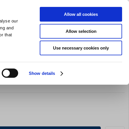
GAVEKORT
INSPIRATION
PRIVAT
ERHVERV
Allow all cookies
alyse our
Indkøbskurv (0)
Gratis levering ved DKK 499
LOG IND
ing and
Allow selection
r that
il servering
Barudstyr
Tilbud
Brands
Slibning
Use necessary cookies only
Show details
k, 22 cl Corendon Ocean