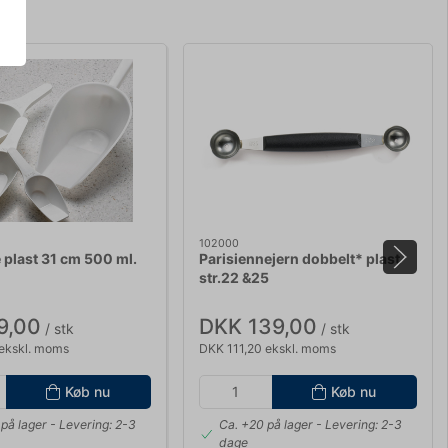
102000
 plast 31 cm 500 ml.
Parisiennejern dobbelt* plast
str.22 &25
9,00
DKK 139,00
/ stk
/ stk
ekskl. moms
DKK 111,20 ekskl. moms
Køb nu
Køb nu
på lager
- Levering: 2-3
Ca. +20 på lager
- Levering: 2-3
dage