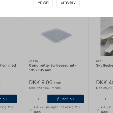
Privat
Erhverv
43230
8831
,7 cm med
Condibøtte låg fryseegnet -
Skuffeske
195x195 mm
DKK 9,00
DKK 4
k
/ stk
DKK 7,20 ekskl. moms
DKK 39,20 
b nu
Køb nu
ring: 2-3
Ca. +20 på lager
- Levering: 2-3
Ca. +20 
dage
dage