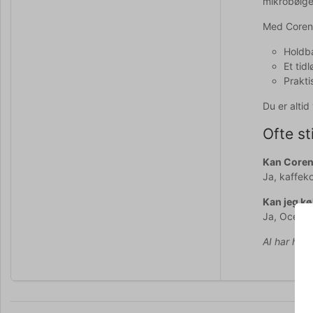
mikrobølgeo
Med Coren
Holdba
Et tid
Prakti
Du er alti
Ofte st
Kan Coren
Ja, kaffek
Kan jeg kø
Ja, Ocean-
AI har hjul