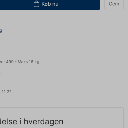
Køb nu
Gem
ng
ver 499.- Maks 16 kg.
r
 11 22
else i hverdagen