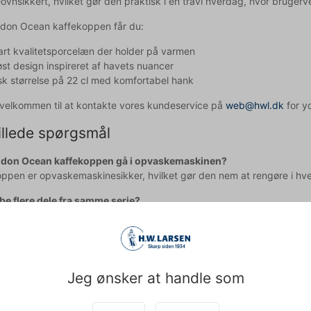
vnsikkert, hvilket gør den praktisk i en travl hverdag, hvor brugerve
don Ocean kaffekoppen får du:
rt kvalitetsporcelæn der holder på varmen
løst design inspireret af havets nuancer
sk størrelse på 22 cl med komfortabel hank
d velkommen til at kontakte vores kundeservice på
web@hwl.dk
for yd
illede spørgsmål
don Ocean kaffekoppen gå i opvaskemaskinen?
oppen er opvaskemaskinesikker, hvilket gør den nem at rengøre i hv
be flere dele fra samme serie?
serien fra Corendon omfatter flere produkter, så du kan sammensætte
pet med teksten og derfor tages der forbehold for fejl.
Jeg ønsker at handle som
Købt sammen med