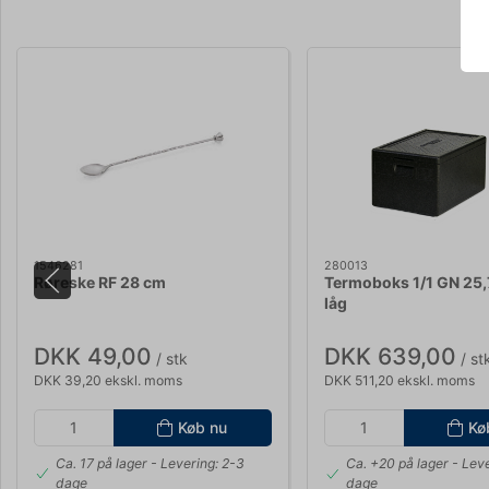
1546281
280013
Røreske RF 28 cm
Termoboks 1/1 GN 25
låg
DKK 49,00
DKK 639,00
/ stk
/ st
DKK 39,20 ekskl. moms
DKK 511,20 ekskl. moms
Køb nu
Kø
Ca. 17 på lager
- Levering: 2-3
Ca. +20 på lager
- Leve
dage
dage