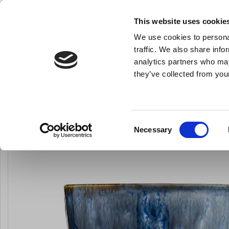
KLUB LARSEN TILMELDING
NY ERHVERVSKUNDE
This website uses cookie
We use cookies to personal
- Køkkenudstyr til professionelle og entus
traffic. We also share info
analytics partners who may
they’ve collected from your
Knive & Strygestål
Bageudstyr
Køkkenredskaber
Kaffekop m/h
Du er her:
Forside
Til servering
Alt til servering
Consent
Necessary
Selection