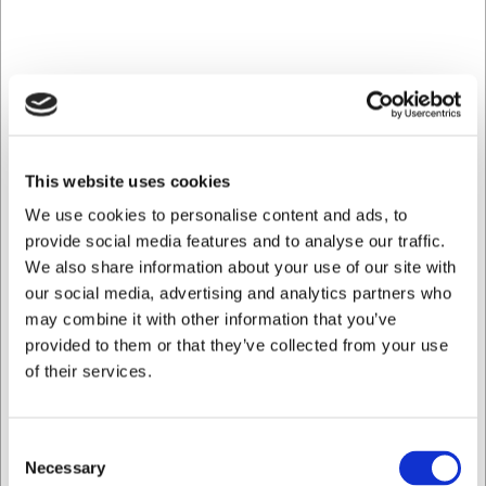
varmebevarende egenskaber, som hjælper med at holde
teen varm længere under serveringen.
Den glatte porcelænsoverflade gør sættet nemt at rengøre
og velegnet til daglig brug, selv hvor service anvendes
mange gange i løbet af dagen. Tekoppen og underkoppen
tåler opvaskemaskine, mikroovn, ovn, fryser ned til -20 °C
samt temperaturskift. De er ikke beregnet til brug over
This website uses cookies
åben flamme eller direkte på gas- eller elblus.
We use cookies to personalise content and ads, to
Kombinationen af fransk håndværk, robuste materialer og
provide social media features and to analyse our traffic.
gennemtænkt design gør Madeleine-serien til et holdbart
valg, der er skabt til mange års professionel anvendelse.
We also share information about your use of our site with
our social media, advertising and analytics partners who
Fordele ved Madeleine tekop med
may combine it with other information that you’ve
underkop
provided to them or that they’ve collected from your use
of their services.
Fremstillet af porcelæn i Frankrig
Tekop med underkop i ét sæt
Kapacitet på 20 cl
Consent
Ikke-porøs og slagfast overflade
Necessary
Selection
Tåler opvaskemaskine, ovn, mikroovn og fryser