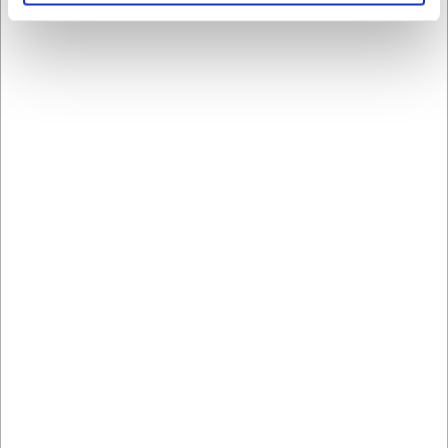
Købt sammen med
LARSEN PRIS
LARSEN PRIS
R649499
R649503
Tallerken Ø28 cm
Tallerken Ø31 cm Blå
Støbejerns stil Equinoxe
Equinoxe
DKK 289,00
DKK 379,00
/ stk
/ stk
DKK 231,20 ekskl. moms
DKK 303,20 ekskl. moms
Køb nu
Køb nu
Ca. 1 på lager
- Levering:
Ca. 7 på lager
- Levering: