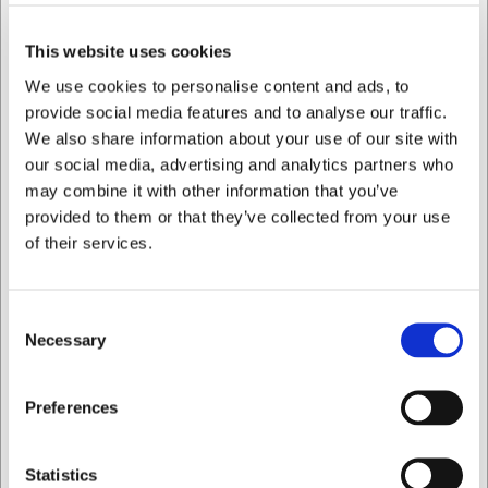
din foretrukne drik. Med en højde på 10 cm passer det
perfekt i de fleste køkkenskabe og kaffemaskiner. Den
This website uses cookies
matte sorte yderside og blanke amberfarvede inderside er
ikke kun æstetisk tiltalende, men også praktisk i brug.
We use cookies to personalise content and ads, to
Vægten på 300 gram giver en solid fornemmelse, uden at
provide social media features and to analyse our traffic.
kruset føles tungt.
We also share information about your use of our site with
Med BITZ krus i sort/amber får du:
our social media, advertising and analytics partners who
may combine it with other information that you’ve
Et stilrent design med kontrast mellem mat sort
provided to them or that they’ve collected from your use
yderside og blank amberfarvet inderside
of their services.
Praktisk 30 cl kapacitet til kaffe, te eller varm
chokolade
Holdbart stentøj der tåler opvaskemaskine
Consent
Du er altid velkommen til at kontakte vores kundeservice
Necessary
Selection
på
web@hwl.dk
for yderligere info.
FAQ
Jeg ønsker at handle som
Preferences
Kan kruset bruges i mikroovn?
Da der ikke er angivet specifik information om
Privat
Erhverv
Statistics
mikroovnsegnethed, anbefaler vi at kontakte kundeservice