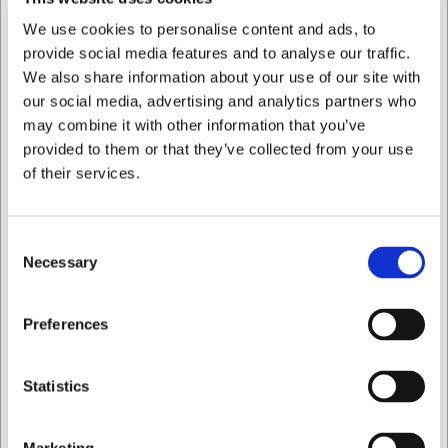
at placere som supplement til hovedretter eller som del af
en tapasservering, mens kapaciteten på 50 ml er
We use cookies to personalise content and ads, to
tilstrækkelig til små portioner.
provide social media features and to analyse our traffic.
We also share information about your use of our site with
Fremstillet i holdbart porcelæn med en glat, hvid finish
our social media, advertising and analytics partners who
Alsidige anvendelsesmuligheder med tolerance for
may combine it with other information that you’ve
både varme og kulde
Kompakt design der sparer plads og giver elegante
provided to them or that they’ve collected from your use
serveringsmuligheder
of their services.
Du er altid velkommen til at kontakte vores kundeservice
på
web@hwl.dk
for yderligere info.
Consent
FAQ
Necessary
Selection
Kan skålen bruges til varme retter direkte fra ovnen?
Jeg ønsker at handle som
Preferences
Ja, skålen tåler ovnvarme og kan bruges til servering af
varme retter direkte fra ovnen til bordet.
Privat
Erhverv
Er porcelænsskålen egnet til restaurantbrug?
Statistics
Absolut. Den er designet til professionel brug med sin
holdbarhed og evne til at modstå gentagen brug i
opvaskemaskine, hvilket gør den ideel til restauranter og