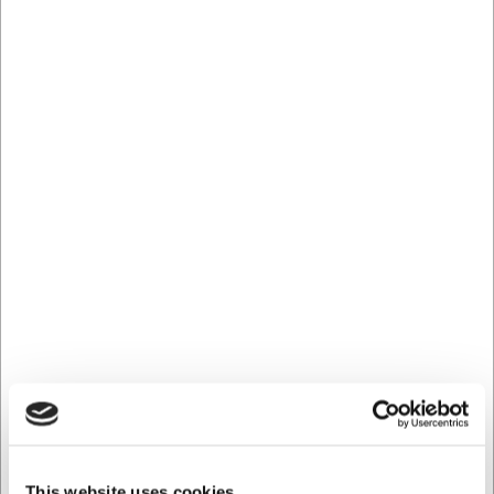
mikroovn, fryser og opvaskemaskine. Dette gør skålen til
et praktisk valg i travle køkkener, hvor fleksibilitet og
holdbarhed er afgørende faktorer.
Løft din servering med stilfuld
præsentation
Den hvide porcelænsskål tilfører et raffineret touch til din
borddækning. Med sin neutrale farve fremhæver den
indholdet og passer harmonisk ind i enhver
bordopdækning. Skålens kompakte størrelse gør den
velegnet til at skabe visuel interesse og variation på
tallerkenen eller som del af et større
serveringsarrangement.
Tekniske detaljer der understøtter
kvalitet
Med en vægt på kun 60 gram er skålen let at håndtere,
samtidig med at det solide porcelænsmateriale sikrer lang
levetid. Den praktiske størrelse på 6x6,5 cm gør den nem
This website uses cookies