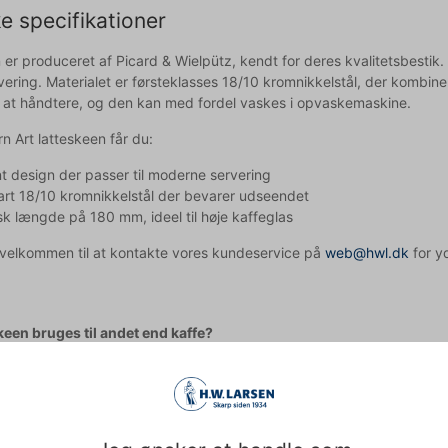
e specifikationer
 er produceret af Picard & Wielpütz, kendt for deres kvalitetsbesti
rvering. Materialet er førsteklasses 18/10 kromnikkelstål, der kombine
t at håndtere, og den kan med fordel vaskes i opvaskemaskine.
 Art latteskeen får du:
t design der passer til moderne servering
rt 18/10 kromnikkelstål der bevarer udseendet
sk længde på 180 mm, ideel til høje kaffeglas
d velkommen til at kontakte vores kundeservice på
web@hwl.dk
for yd
keen bruges til andet end kaffe?
r velegnet til servering af diverse desserter, is og andre søde anretn
dligeholder jeg bedst min latteske?
r opvaskemaskine, men for at bevare den flotte finish længst muligt 
pet med teksten og derfor tages der forbehold for fejl.