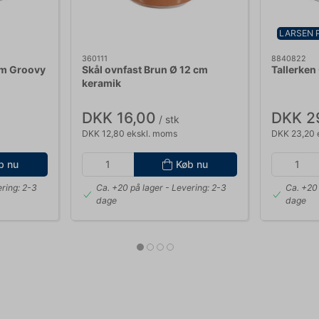
LARSEN 
360111
8840822
cm Groovy
Skål ovnfast Brun Ø 12 cm
Tallerken
keramik
DKK 16,00
DKK 2
/ stk
DKK 12,80 ekskl. moms
DKK 23,20 
b nu
Køb nu
ring: 2-3
Ca. +20 på lager
- Levering: 2-3
Ca. +20 
dage
dage