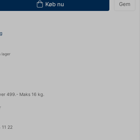
Køb nu
Gem
ng
 lager
ver 499.- Maks 16 kg.
r
 11 22