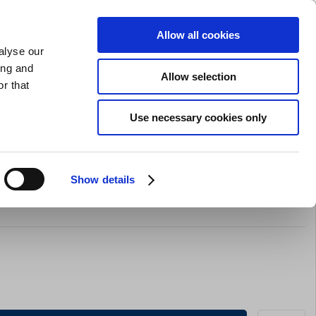
GAVEKORT
INSPIRATION
PRIVAT
ERHVERV
Allow all cookies
alyse our
Indkøbskurv (0)
Gratis levering ved DKK 499
LOG IND
ing and
Allow selection
r that
il servering
Barudstyr
Tilbud
Brands
Slibning
Use necessary cookies only
Show details
n Art 6107 - 180mm