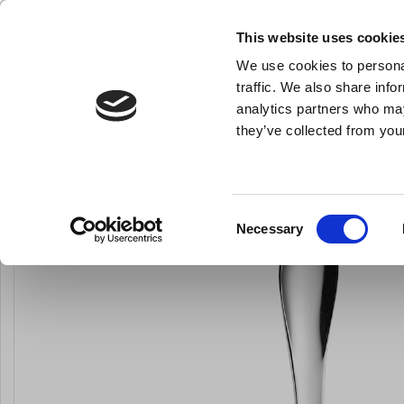
KLUB LARSEN TILMELDING
NY ERHVERVSKUNDE
This website uses cookie
We use cookies to personal
- Køkkenudstyr til professionelle og entus
traffic. We also share info
analytics partners who may
they’ve collected from your
Knive & Strygestål
Bageudstyr
Køkkenredskaber
Latteske Mod
Du er her:
Forside
Til servering
Alt til servering
Consent
Necessary
Selection