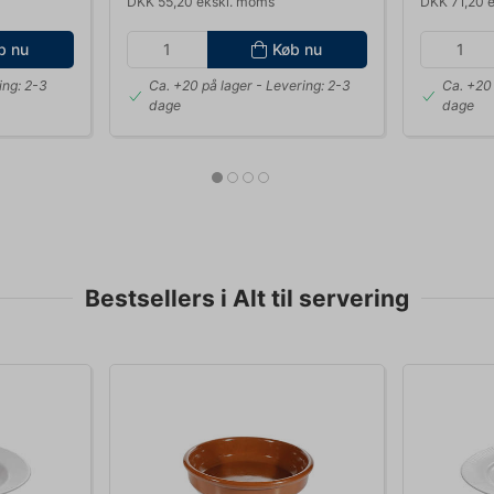
DKK 55,20 ekskl. moms
DKK 71,20 
b nu
Køb nu
ing: 2-3
Ca. +20 på lager
- Levering: 2-3
Ca. +20 
dage
dage
Bestsellers i Alt til servering