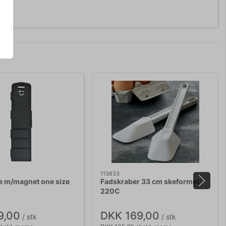
113833
e m/magnet one size
Fadskraber 33 cm skeformet
220C
9,00
DKK 169,00
/ stk
/ stk