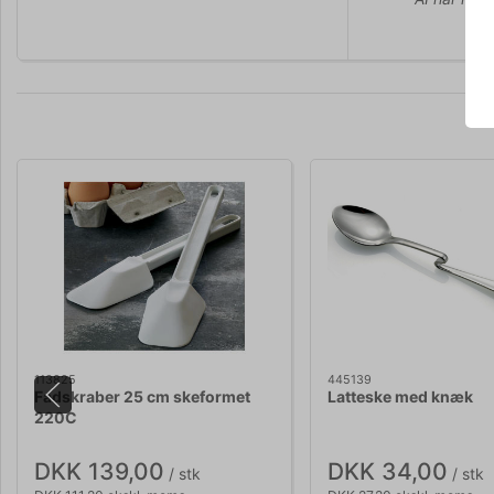
113825
445139
Fadskraber 25 cm skeformet
Latteske med knæk
220C
DKK 139,00
DKK 34,00
/ stk
/ stk