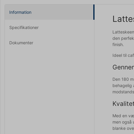
Information
Latte
Specifikationer
Latteskeen
den perfekt
Dokumenter
finish.
Ideel til c
Gennem
Den 180 mm
behagelig a
modstandsd
Kvalite
Med en væg
men også ut
blanke ove