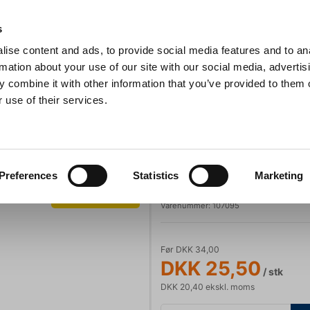
Anmeldelser
s
ise content and ads, to provide social media features and to an
iaster
Søg
rmation about your use of our site with our social media, advertis
 combine it with other information that you’ve provided to them o
 use of their services.
Gryder & Pander
Grill
Køkkenmaskiner
Kokketøj
T
ern Art 6107 - 180mm
Picard & Wielputz
Preferences
Statistics
Marketing
Latteske Moder
Spar 25%
Varenummer:
107095
Før DKK 34,00
DKK 25,50
/ stk
DKK 20,40 ekskl. moms