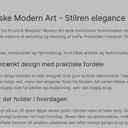
ske Modern Art - Stilren elegance t
 fra Picard & Wielpütz' Modern Art-serie kombinerer funktionalitet
e balance til servering og omrøring af kaffe. Fremstillet i holdbart 
afeer, restauranter og hjemmebrug, hvor både æstetik og funktionalite
tænkt design med praktiske fordele
 lange latteske er nøje designet til at give optimal rækkevidde i hø
t holde ved, mens den elegante finish fra Modern Art-serien tilfører e
ygtig over for pletter og misfarvning, selv ved daglig brug.
t der holder i hverdagen
t på kun 20 gram ligger skeen godt i hånden uden at føles tung. Det
roligt praktisk i en travl hverdag. Skeen tåler opvaskemaskine, hvilk
rflade bevarer sit smukke udseende selv efter mange gange brug o