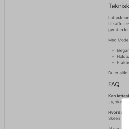
Teknisk
Latteskeen
til kaffese
gør den le
Med Modern
Elegan
Holdba
Prakti
Du er alti
FAQ
Kan lattes
Ja, skeen e
Hvordan ve
Skeen tåle
AI har hjul