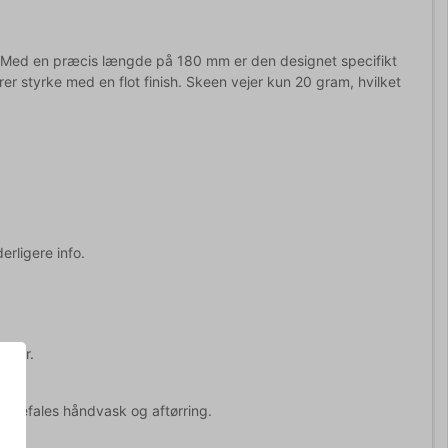
k. Med en præcis længde på 180 mm er den designet specifikt
rer styrke med en flot finish. Skeen vejer kun 20 gram, hvilket
erligere info.
inger.
anbefales håndvask og aftørring.