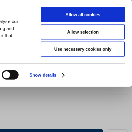
GAVEKORT
INSPIRATION
PRIVAT
ERHVERV
Allow all cookies
alyse our
Indkøbskurv (0)
Gratis levering ved DKK 499
LOG IND
ing and
Allow selection
r that
il servering
Barudstyr
Tilbud
Brands
Slibning
Use necessary cookies only
Show details
,0 ltr SAN Plastic