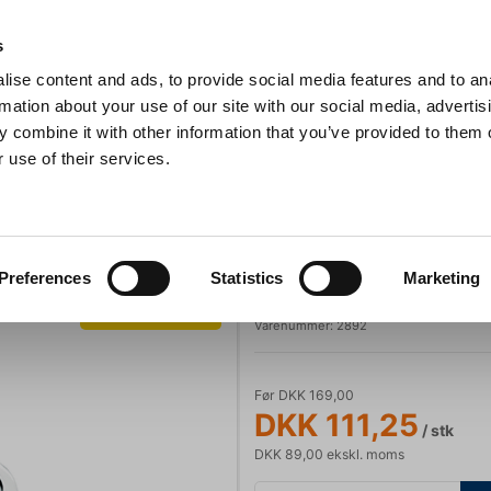
Anmeldelser
s
ise content and ads, to provide social media features and to an
iaster
Søg
rmation about your use of our site with our social media, advertis
 combine it with other information that you’ve provided to them o
 use of their services.
Gryder & Pander
Grill
Køkkenmaskiner
Kokketøj
T
1,0 ltr SAN Plastic
Goldplast
Preferences
Statistics
Marketing
Ølkrus m/hank 1
Spar 34%
Varenummer:
2892
Før DKK 169,00
DKK 111,25
/ stk
DKK 89,00 ekskl. moms