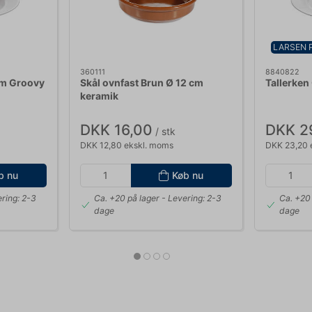
LARSEN 
360111
8840822
cm Groovy
Skål ovnfast Brun Ø 12 cm
Tallerken
keramik
DKK 16,00
DKK 2
/ stk
DKK 12,80 ekskl. moms
DKK 23,20 
b nu
Køb nu
ring: 2-3
Ca. +20 på lager
- Levering: 2-3
Ca. +20 
dage
dage