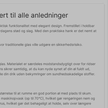
rt til alle anledninger
tisk funktionalitet med elegant design. Fremstillet i holdbar
rdagens stød og slag. Med den praktiske hank er det nemt at
or traditionelle glas ville udgøre en sikkerhedsrisiko.
las. Materialet er særdeles modstandsdygtigt over for ridser
 sikrer samtidig, at du kan nyde synet af din øl fuldt ud,
nyde din drik uden bekymringer om sundhedsskadelige stoffer.
rrelse til at rumme en god portion øl med plads til skum.
r maskinopvask (op til 70°C), hvilket gør rengøringen nem og
s, hvilket gør det behageligt at holde, selv over længere