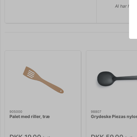
AI har hjul
905000
98807
Palet med riller, træ
Grydeske Piezas nylo