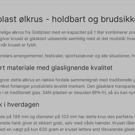
last ølkrus - holdbart og brudsikke
lige ølkrus fra Goldplast med en kapacitet på 1 liter kombinerer prak
giver kruset et glasklart udseende samtidig med at det modstår hve
 når kruset er fyldt.
dendørs arrangementer, festivaler, sportsstævner og alle situationer, hv
t materiale med glaslignende kvalitet
giver dette ølkrus en række fordele sammenlignet med traditionelle g
ilket forlænger produktets levetid markant. Den glasklare transparens
 i et traditionelt glas. SAN-plasten er desuden BPA-fri, så du kan 
k i hverdagen
de på 199 mm og diameter på 103 mm har dette krus den perfekte stø
erede hank giver et sikkert greb, selv med våde hænder. Kruset tåle
d en vægt på kun 630 gram er kruset lettere end tilsvarende glaskru