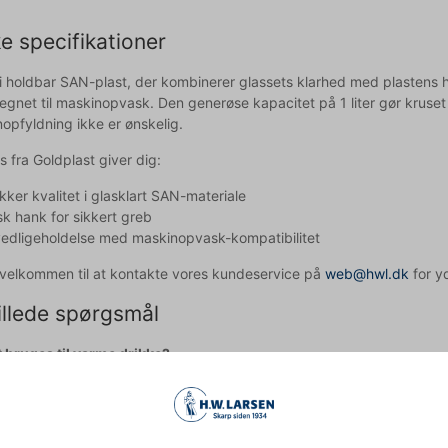
e specifikationer
 i holdbar SAN-plast, der kombinerer glassets klarhed med plastens h
egnet til maskinopvask. Den generøse kapacitet på 1 liter gør kruset pe
opfyldning ikke er ønskelig.
s fra Goldplast giver dig:
kker kvalitet i glasklart SAN-materiale
sk hank for sikkert greb
edligeholdelse med maskinopvask-kompatibilitet
d velkommen til at kontakte vores kundeservice på
web@hwl.dk
for yd
illede spørgsmål
 bruges til varme drikke?
 tåler kun temperaturer op til 70°C og er derfor ikke egnet til meget 
t egnet til kommerciel brug?
je holdbarhed og muligheden for maskinopvask gør kruset ideelt til b