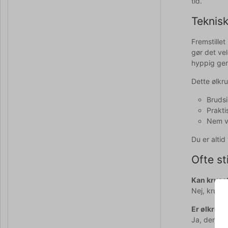
tid.
Teknisk
Fremstillet
gør det vel
hyppig gen
Dette ølkru
Brudsi
Prakti
Nem v
Du er alti
Ofte st
Kan kruset
Nej, kruset
Er ølkruse
Ja, den hø