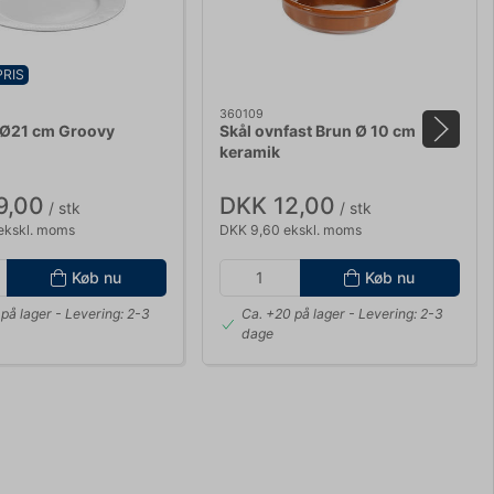
PRIS
360109
 Ø21 cm Groovy
Skål ovnfast Brun Ø 10 cm
keramik
9,00
DKK 12,00
/ stk
/ stk
ekskl. moms
DKK 9,60 ekskl. moms
Køb nu
Køb nu
på lager
- Levering: 2-3
Ca. +20 på lager
- Levering: 2-3
dage