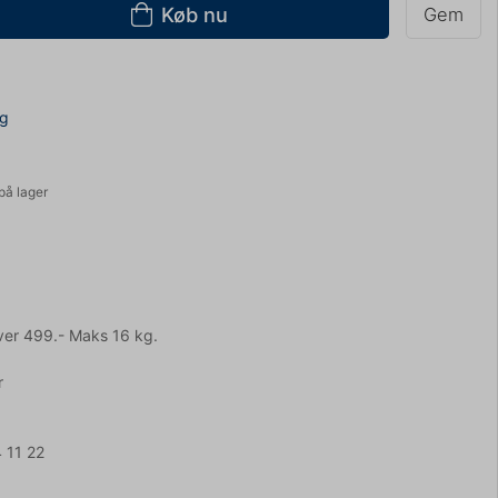
Køb nu
Gem
ng
på lager
ver 499.- Maks 16 kg.
r
 11 22