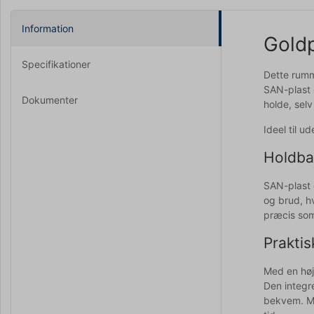
Information
Goldp
Specifikationer
Dette rumme
SAN-plast 
Dokumenter
holde, selv
Ideel til u
Holdbar
SAN-plast 
og brud, hv
præcis som
Praktis
Med en høj
Den integr
bekvem. Me