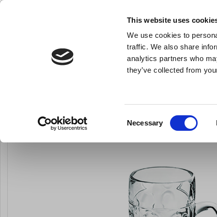
KLUB LARSEN TILMELDING
NY ERHVERVSKUNDE
This website uses cookie
We use cookies to personal
- Køkkenudstyr til professionelle og entus
traffic. We also share info
analytics partners who may
they’ve collected from your
Knive & Strygestål
Bageudstyr
Køkkenredskaber
Ølkrus m/hank 
Du er her:
Forside
Til servering
Alt til servering
Consent
Necessary
Selection