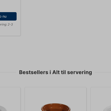
b nu
ring: 2-3
Bestsellers i Alt til servering