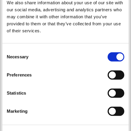
We also share information about your use of our site with
stabelbare design
Tidløst, klart design der fremhæver maden og passer
our social media, advertising and analytics partners who
til ethvert bord
may combine it with other information that you’ve
provided to them or that they’ve collected from your use
Du er altid velkommen til at kontakte vores kundeservice
of their services.
på
web@hwl.dk
for yderligere info.
Ofte stillede spørgsmål
Consent
Kan skålene tåle mikrobølgeovn?
Necessary
Selection
Ja, skålene i hærdet glas kan anvendes i mikrobølgeovn,
hvilket gør dem ekstra alsidige i køkkenet.
Jeg ønsker at handle som
Preferences
Er skålene egnet til industriopvaskemaskine?
Ja, det hærdede glas er designet til at kunne klare både
Privat
Erhverv
private og professionelle opvaskemaskiner uden at miste
Statistics
deres klarhed.
AI har hjulpet med teksten og derfor tages der forbehold
Marketing
for fejl.