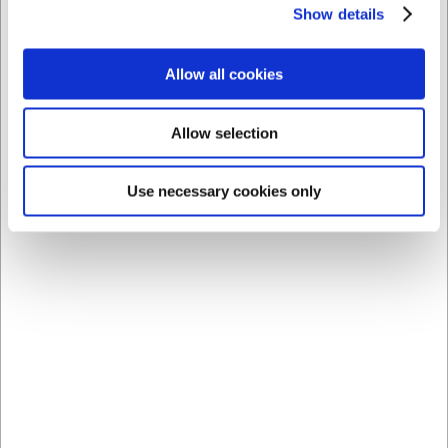
Købt sammen med
Show details
Allow all cookies
Allow selection
Use necessary cookies only
15820031
1582003
Skål Stabelbar Ø7,5 cm
Skål Stabelbar Ø6 cm 6-
6-pak Cok
pak Cok
DKK 36,00
DKK 36,00
/ pk.
/ pk.
DKK 28,80 ekskl. moms
DKK 28,80 ekskl. moms
Køb nu
Køb nu
Ca. +20 på lager
-
Ca. +20 på lager
-
Levering: 2-3 dage
Levering: 2-3 dage