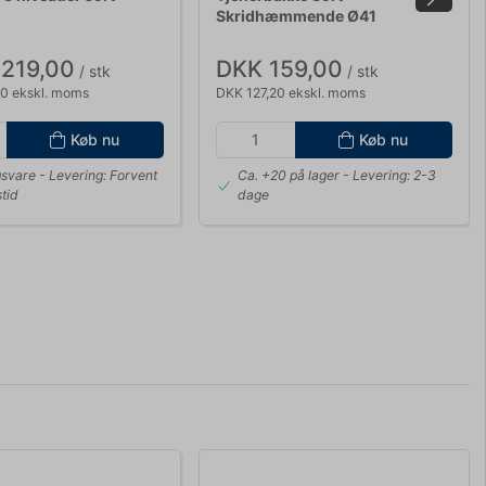
Skridhæmmende Ø41
.219,00
DKK 159,00
/ stk
/ stk
20 ekskl. moms
DKK 127,20 ekskl. moms
Køb nu
Køb nu
gsvare
- Levering: Forvent
Ca. +20 på lager
- Levering: 2-3
stid
dage