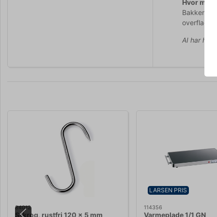
Hvor mege
Bakken er 
overfladen
AI har hjul
LARSEN PRIS
84012
114356
S-krog, rustfri 120 x 5 mm
Varmeplade 1/1 GN