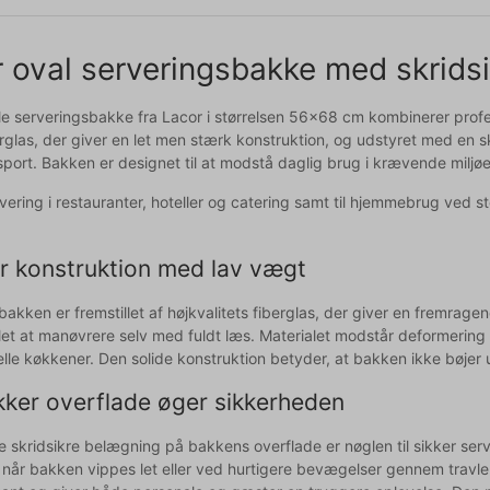
 oval serveringsbakke med skridsi
 serveringsbakke fra Lacor i størrelsen 56x68 cm kombinerer professi
rglas, der giver en let men stærk konstruktion, og udstyret med en sk
port. Bakken er designet til at modstå daglig brug i krævende miljøe
ervering i restauranter, hoteller og catering samt til hjemmebrug ved 
r konstruktion med lav vægt
bakken er fremstillet af højkvalitets fiberglas, der giver en fremr
et at manøvrere selv med fuldt læs. Materialet modstår deformering s
elle køkkener. Den solide konstruktion betyder, at bakken ikke bøjer
kker overflade øger sikkerheden
 skridsikre belægning på bakkens overflade er nøglen til sikker serv
v når bakken vippes let eller ved hurtigere bevægelser gennem travle