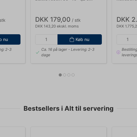
DKK 179,00
DKK 2
stk
/ stk
DKK 143,20 ekskl. moms
DKK 1.775,
b nu
Køb nu
ng: 2-3
Ca. 16 på lager
- Levering: 2-3
Bestillin
dage
levering
Bestsellers i Alt til servering