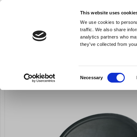
KLUB LARSEN TILMELDING
NY ERHVERVSKUNDE
This website uses cookie
We use cookies to personal
- Køkkenudstyr til professionelle og entus
traffic. We also share info
analytics partners who may
they’ve collected from your
Knive & Strygestål
Bageudstyr
Køkkenredskaber
Bakke oval, s
Du er her:
Forside
Til servering
Alt til servering
Consent
Necessary
Selection