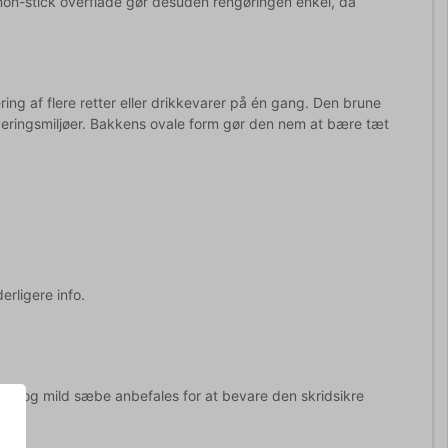
non-stick overflade gør desuden rengøringen enkel, da
ing af flere retter eller drikkevarer på én gang. Den brune
erveringsmiljøer. Bakkens ovale form gør den nem at bære tæt
erligere info.
d og mild sæbe anbefales for at bevare den skridsikre