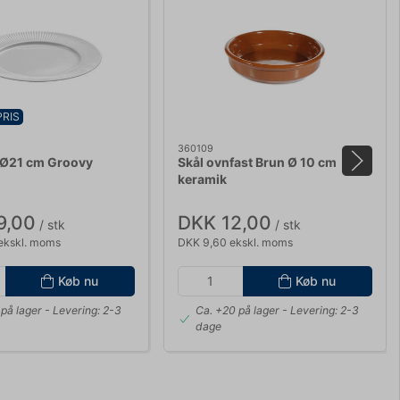
PRIS
360109
 Ø21 cm Groovy
Skål ovnfast Brun Ø 10 cm
keramik
9,00
DKK 12,00
/ stk
/ stk
ekskl. moms
DKK 9,60 ekskl. moms
Køb nu
Køb nu
på lager
- Levering: 2-3
Ca. +20 på lager
- Levering: 2-3
dage