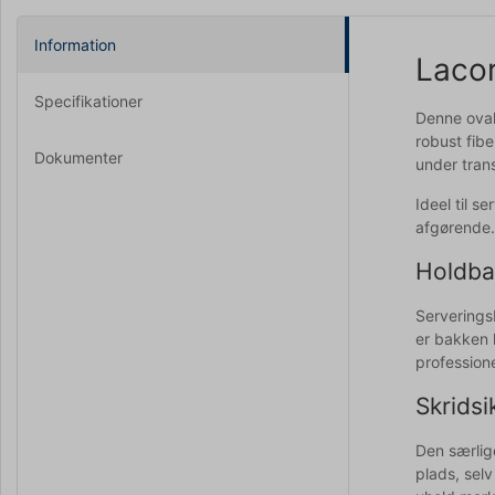
Information
Lacor
Specifikationer
Denne ovale
robust fibe
Dokumenter
under trans
Ideel til s
afgørende.
Holdba
Serverings
er bakken l
profession
Skridsi
Den særlige
plads, sel