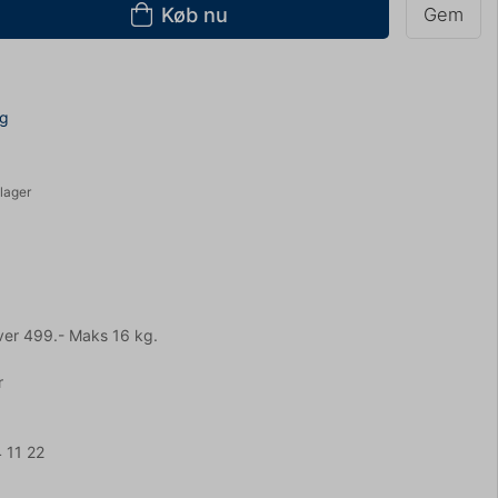
Køb nu
Gem
ng
lager
ver 499.- Maks 16 kg.
r
 11 22