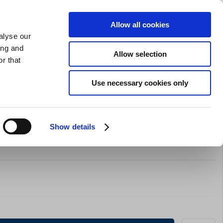
GAVEKORT
INSPIRATION
PRIVAT
ERHVERV
Allow all cookies
alyse our
Indkøbskurv (0)
Gratis levering ved DKK 499
LOG IND
ing and
Allow selection
r that
il servering
Barudstyr
Tilbud
Brands
Slibning
Use necessary cookies only
Show details
idsikker, 56x68 cm