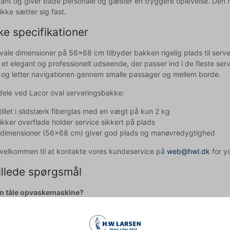
ant og giver både personale og gæster en tryggere oplevelse. Den 
kke sætter sig fast.
ke specifikationer
ale dimensioner på 56x68 cm tilbyder bakken rigelig plads til server
r et elegant og professionelt udseende, der passer ind i de fleste s
n og letter navigationen gennem smalle passager og mellem borde.
rdele ved Lacor oval serveringsbakke:
illet i slidstærk fiberglas med en vægt på kun 2 kg
ikker overflade holder service sikkert på plads
 dimensioner (56x68 cm) giver god plads og manøvredygtighed
d velkommen til at kontakte vores kundeservice på
web@hwl.dk
for yd
illede spørgsmål
n tåle opvaskemaskine?
 kan vaskes i opvaskemaskine, men manuel rengøring med varmt van
længst muligt.