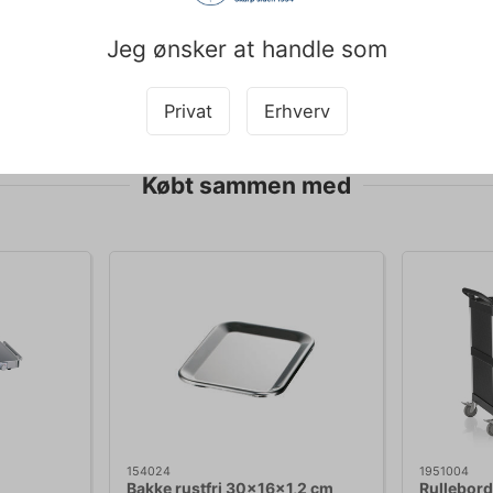
t vægt kan bakken bære?
designet til professionel brug og kan bære betydelig vægt uden at de
Jeg ønsker at handle som
.
pet med teksten og derfor tages der forbehold for fejl.
Privat
Erhverv
Købt sammen med
154024
1951004
Bakke rustfri 30x16x1,2 cm
Rullebord