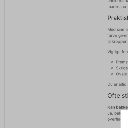
uheld mark
madrester i
Praktis
Med sine ov
farve give
til kroppe
Vigtige fo
Fremst
Skrids
Ovale
Du er alti
Ofte st
Kan bakke
Ja, bakken
overflade 