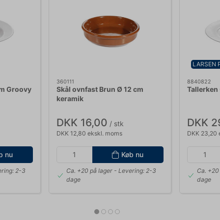
LARSEN 
360111
8840822
cm Groovy
Skål ovnfast Brun Ø 12 cm
Tallerken
keramik
DKK 16,00
DKK 2
/ stk
DKK 12,80 ekskl. moms
DKK 23,20 
b nu
Køb nu
ring: 2-3
Ca. +20 på lager
- Levering: 2-3
Ca. +20 
dage
dage