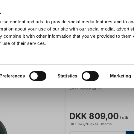
Anmeldelser
s
ise content and ads, to provide social media features and to an
iaster
Søg
rmation about your use of our site with our social media, advertis
 combine it with other information that you’ve provided to them o
 use of their services.
Gryder & Pander
Grill
Køkkenmaskiner
Kokketøj
T
kridsikker, 56x68 cm
Lacor
Preferences
Statistics
Marketing
Bakke oval, skr
Varenummer:
69168
DKK 809,00
/ stk
DKK 647,20 ekskl. moms