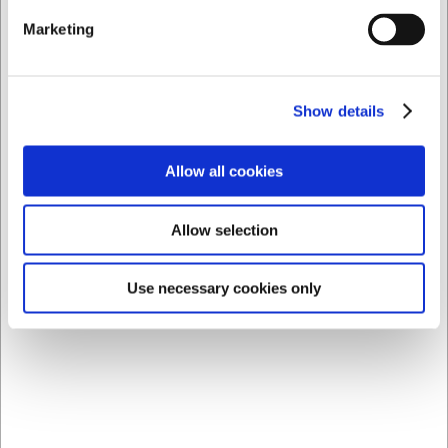
i ovnen?
Marketing
REVOL porcelæn er generelt ovnfast op til høje
temperaturer, typisk omkring 280°C, hvilket gør det
velegnet til de fleste madlavningsformål.
Show details
AI har hjulpet med teksten og derfor tages der forbehold
for fejl.
Allow all cookies
Købt sammen med
Allow selection
Use necessary cookies only
1011911
11162
Ostehøvl med sort skaft.
Rullepind 40 cm Ø4 cm