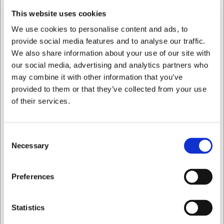
fordeler varmen jævnt, hvilket er ideelt ved servering af
This website uses cookies
varme retter. Den glatte overflade er nem at rengøre, og
den høje kvalitet sikrer, at fadet ikke absorberer lugte eller
We use cookies to personalise content and ads, to
smag fra maden.
provide social media features and to analyse our traffic.
Dette firkantede Belle Cuisine fad giver dig:
We also share information about your use of our site with
our social media, advertising and analytics partners who
Førsteklasses porcelæn der tåler daglig brug og
may combine it with other information that you’ve
maskinopvask
provided to them or that they’ve collected from your use
Alsidig anvendelse i ovn, mikroovn og fryser
of their services.
Elegant sort finish der fremhæver maden og passer til
enhver borddækning
Du er altid velkommen til at kontakte vores kundeservice
Consent
på
web@hwl.dk
for yderligere info.
Necessary
Selection
FAQ
Jeg ønsker at handle som
Preferences
Kan fadet bruges direkte fra fryser til ovn?
Det anbefales at lade fadet tø op først for at undgå
termisk chok, der kan beskadige porcelænet.
Privat
Erhverv
Statistics
Hvilken maksimal temperatur kan Belle Cuisine fadet tåle