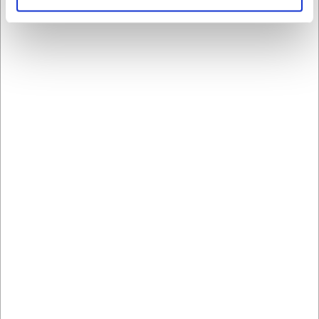
ideelt materiale til opvarmning af mad.
Hvor høj er kanten på tallerkenen?
Tallerkenen har en kant på 45 mm, hvilket er højt nok til at
holde saucer og væsker på tallerkenen, men stadig diskret
nok til at fremhæve maden.
AI har hjulpet med teksten og derfor tages der forbehold
for fejl.
Bestsellers i Alt til servering
LARSEN PRIS
LARSEN PRIS