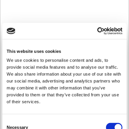
Tallerkenen er fremstillet af kvalitetsporcelæn, der giver
den en fremragende holdbarhed og styrke i
hverdagsbrug. Den tåler både ovn, mikroovn og
opvaskemaskine, hvilket gør den utroligt alsidig i dit
køkken. Den sorte finish efterligner klassisk støbejern, men
har porcelænets lette egenskaber og nemme
vedligeholdelse. Med en vægt på 810 gram ligger
tallerkenen stabilt på bordet uden at føles for tung.
This website uses cookies
Perfekt anretning hver gang
We use cookies to personalise content and ads, to
provide social media features and to analyse our traffic.
Den rummelige flade på 23 cm giver dig frihed til at
We also share information about your use of our site with
anrette dine retter præcis som du ønsker. Tallerkenens
our social media, advertising and analytics partners who
diskrete kant på 45 mm sikrer, at saucer og væsker
forbliver på tallerkenen, så din bordækning forbliver ren og
may combine it with other information that you’ve
præsentabel. Den sorte farve skaber en dramatisk
provided to them or that they’ve collected from your use
kontrast til farverige ingredienser, hvilket fremhæver dine
of their services.
retters visuelle appel og gør hver servering til en fryd for
øjet.
Consent
Praktisk design til alle køkkener
Necessary
Selection