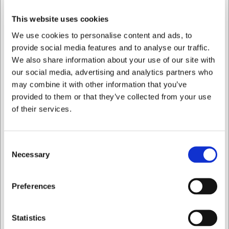
sammenhængende udtryk ved bordet. Inspireret af
astronomiske fænomener og asiatisk æstetik, tilbyder
This website uses cookies
serien en unik mulighed for at skabe en personlig og
We use cookies to personalise content and ads, to
gennemført borddækning.
provide social media features and to analyse our traffic.
Denne dybe tallerken fra Revol tilbyder:
We also share information about your use of our site with
our social media, advertising and analytics partners who
Elegant hvid porcelæn med håndlavet finish
Praktisk størrelse med diameter på 24 cm og dybde
may combine it with other information that you’ve
på 55 mm
provided to them or that they’ve collected from your use
Opvaskemaskinesikker for nem rengøring
of their services.
Du er altid velkommen til at kontakte vores kundeservice
på
web@hwl.dk
for yderligere info.
Consent
FAQ
Necessary
Selection
Kan tallerkenen bruges i mikrobølgeovn?
Jeg ønsker at handle som
Ja, Revols porcelænsprodukter kan generelt bruges i
Preferences
mikrobølgeovn, hvilket gør tallerkenen velegnet til både
servering og opvarmning af mad.
Privat
Erhverv
Statistics
Hvordan adskiller Equinoxe-serien sig fra andre