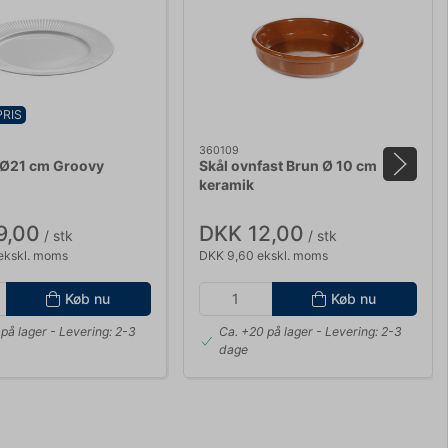
PRIS
360109
 Ø21 cm Groovy
Skål ovnfast Brun Ø 10 cm
keramik
9,00
DKK 12,00
/ stk
/ stk
ekskl. moms
DKK 9,60 ekskl. moms
Køb nu
Køb nu
på lager
- Levering: 2-3
Ca. +20 på lager
- Levering: 2-3
dage