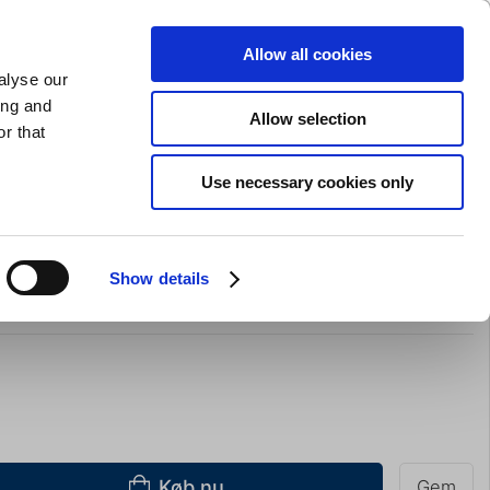
GAVEKORT
INSPIRATION
PRIVAT
ERHVERV
Allow all cookies
alyse our
Indkøbskurv (0)
Gratis levering ved DKK 499
LOG IND
ing and
Allow selection
r that
il servering
Barudstyr
Tilbud
Brands
Slibning
Use necessary cookies only
Ø 26 cm Kristine
Show details
Køb nu
Gem