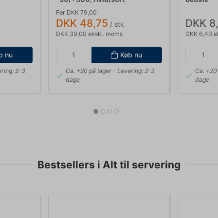
Før DKK 79,00
DKK 48,75
DKK 8
/ stk
DKK 39,00 ekskl. moms
DKK 6,40 e
b nu
Køb nu
ring: 2-3
Ca. +20 på lager
- Levering: 2-3
Ca. +20 
dage
dage
Bestsellers i Alt til servering