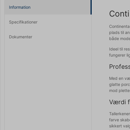
Information
Conti
Specifikationer
Continenta
plads til 
Dokumenter
både mode
Ideel til r
fungerer li
Profess
Med en væg
glatte por
mod pletter
Værdi f
Tallerkene
farve skabe
sikkert va