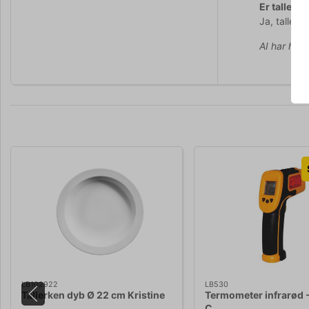
Er tallerk
Ja, tallerk
AI har hjul
LB102922
LB530
Tallerken dyb Ø 22 cm Kristine
Termometer infrarød
C