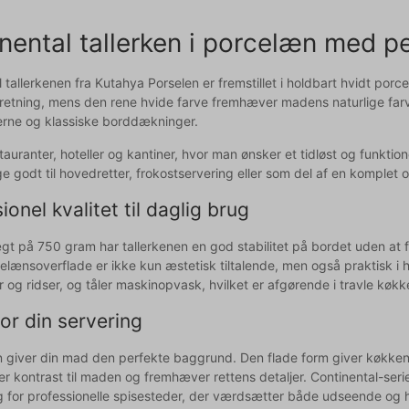
nental tallerken i porcelæn med pe
l tallerkenen fra Kutahya Porselen er fremstillet i holdbart hvidt po
anretning, mens den rene hvide farve fremhæver madens naturlige farv
rne og klassiske borddækninger.
estauranter, hoteller og kantiner, hvor man ønsker et tidløst og funktio
ge godt til hovedretter, frokostservering eller som del af en komplet
ionel kvalitet til daglig brug
t på 750 gram har tallerkenen en god stabilitet på bordet uden at f
celænsoverflade er ikke kun æstetisk tiltalende, men også praktisk 
 og ridser, og tåler maskinopvask, hvilket er afgørende i travle køkk
or din servering
n giver din mad den perfekte baggrund. Den flade form giver køkkenp
r kontrast til maden og fremhæver rettens detaljer. Continental-serie
lg for professionelle spisesteder, der værdsætter både udseende og 