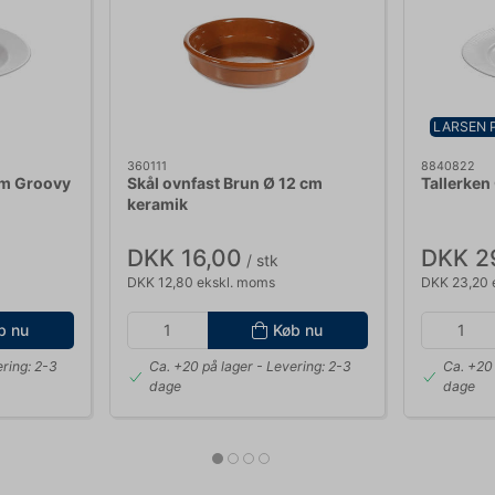
LARSEN 
360111
8840822
cm Groovy
Skål ovnfast Brun Ø 12 cm
Tallerken
keramik
DKK 16,00
DKK 2
/ stk
DKK 12,80 ekskl. moms
DKK 23,20 
b nu
Køb nu
ring: 2-3
Ca. +20 på lager
- Levering: 2-3
Ca. +20 
dage
dage