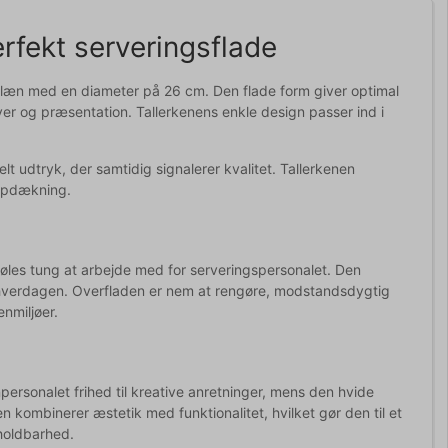
rfekt serveringsflade
rcelæn med en diameter på 26 cm. Den flade form giver optimal
er og præsentation. Tallerkenens enkle design passer ind i
nelt udtryk, der samtidig signalerer kvalitet. Tallerkenen
 opdækning.
øles tung at arbejde med for serveringspersonalet. Den
i hverdagen. Overfladen er nem at rengøre, modstandsdygtig
enmiljøer.
ersonalet frihed til kreative anretninger, mens den hvide
n kombinerer æstetik med funktionalitet, hvilket gør den til et
holdbarhed.