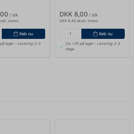
,00
DKK 8,00
/ stk
/ stk
kskl. moms
DKK 6,40 ekskl. moms
Køb nu
Køb nu
på lager
- Levering: 2-3
Ca. +20 på lager
- Levering: 2-3
dage