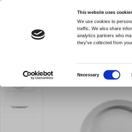
KLUB LARSEN TILMELDING
NY ERHVERVSKUNDE
This website uses cookie
We use cookies to personal
- Køkkenudstyr til professionelle og entus
traffic. We also share info
analytics partners who may
they’ve collected from your
Knive & Strygestål
Bageudstyr
Køkkenredskaber
Tallerken flad
Du er her:
Forside
Til servering
Alt til servering
Consent
Necessary
Selection