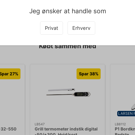
enen stabelbar?
enerne er designet til at kunne stables, hvilket sparer plads ved opb
Jeg ønsker at handle som
pet med teksten og derfor tages der forbehold for fejl.
Privat
Erhverv
Købt sammen med
Spar 27%
Spar 38%
LARSEN 
LB547
LB8112
 -32-550
Grill termometer indstik digital
P1 Bordkn
-50/+300, Hvid/sort
Bedste