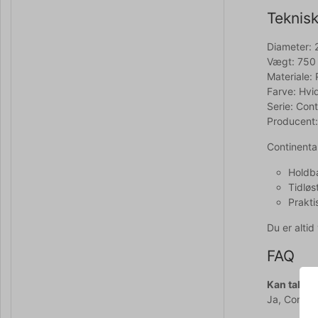
Teknisk
Diameter: 
Vægt: 750
Materiale:
Farve: Hvi
Serie: Cont
Producent:
Continental
Holdba
Tidløs
Prakti
Du er alti
FAQ
Kan talle
Ja, Contin