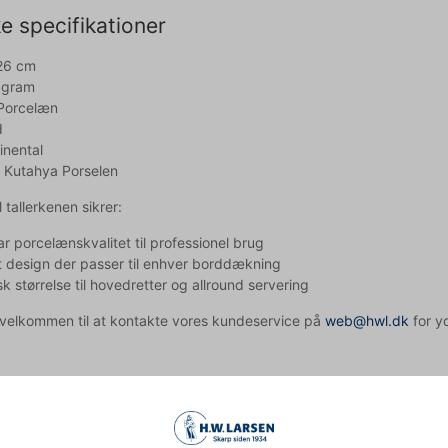
e specifikationer
26 cm
 gram
 Porcelæn
d
inental
 Kutahya Porselen
 tallerkenen sikrer:
r porcelænskvalitet til professionel brug
t design der passer til enhver borddækning
sk størrelse til hovedretter og allround servering
d velkommen til at kontakte vores kundeservice på
web@hwl.dk
for yd
rkenen bruges i mikrobølgeovn?
ental porcelænstallerkenen kan bruges i mikrobølgeovn, hvilket gør 