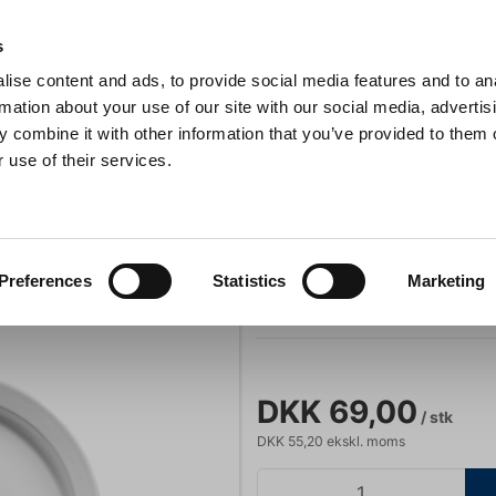
Anmeldelser
s
ise content and ads, to provide social media features and to an
iaster
Søg
rmation about your use of our site with our social media, advertis
 combine it with other information that you’ve provided to them o
 use of their services.
Gryder & Pander
Grill
Køkkenmaskiner
Kokketøj
T
 Ø 26 cm Kristine
Tallerken flad 
Preferences
Statistics
Marketing
Varenummer:
LB102926
DKK 69,00
/ stk
DKK 55,20 ekskl. moms