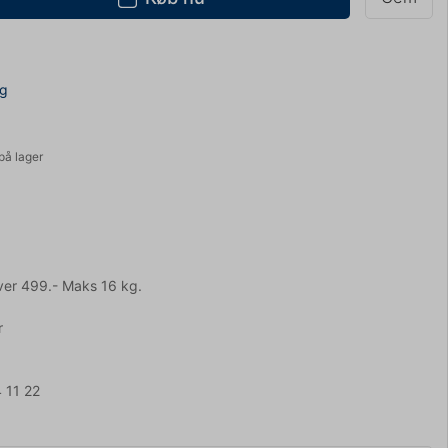
ng
på lager
ver 499.- Maks 16 kg.
r
 11 22