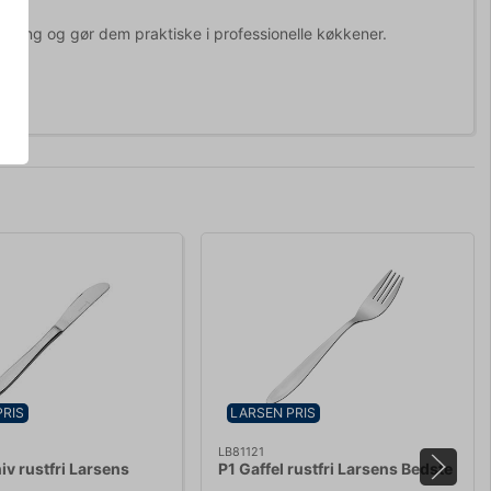
evaring og gør dem praktiske i professionelle køkkener.
PRIS
LARSEN PRIS
LB81121
iv rustfri Larsens
P1 Gaffel rustfri Larsens Bedste