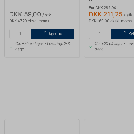
Før DKK 289,00
DKK 59,00
DKK 211,25
/ stk
/ stk
DKK 47,20 ekskl. moms
DKK 169,00 ekskl. moms
Køb nu
Kø
Ca. +20 på lager
- Levering: 2-3
Ca. +20 på lager
- Leve
dage
dage