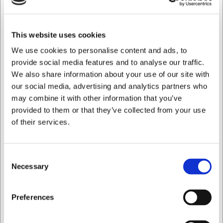
løbet af dagen.
Gennemtænkte detaljer for nem
This website uses cookies
betjening
We use cookies to personalise content and ads, to
Den ergonomiske udformning gør serveringen let og
provide social media features and to analyse our traffic.
præcis, mens trykknapslukningen sikrer en kontrolleret
We also share information about your use of our site with
hældning uden dryp. Den brede påfyldningsåbning letter
our social media, advertising and analytics partners who
både påfyldning og rengøring. Bemærk at kanden bør
may combine it with other information that you’ve
rengøres i hånden for at bevare isoleringsevnen og
overfladen optimal. Med en højde på 220 mm og en vægt
provided to them or that they’ve collected from your use
på 778 gram er kanden både kompakt og håndterbar.
of their services.
Helios Conference termokande giver dig:
Effektiv varmebevaring med 72-75°C efter 6 timer
Consent
Brudsikker konstruktion i rustfrit stål for lang levetid
Necessary
Selection
Praktisk kapacitet på 1 liter til ca. 8 kopper
Du er altid velkommen til at kontakte vores kundeservice
Jeg ønsker at handle som
Preferences
på
web@hwl.dk
for yderligere info.